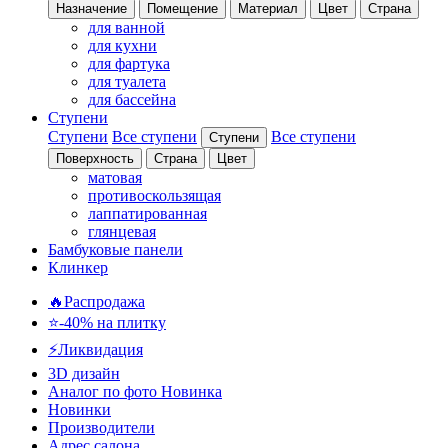
Назначение
Помещение
Материал
Цвет
Страна
для ванной
для кухни
для фартука
для туалета
для бассейна
Ступени
Ступени
Все ступени
Все ступени
Ступени
Поверхность
Страна
Цвет
матовая
противоскользящая
лаппатированная
глянцевая
Бамбуковые панели
Клинкер
🔥Распродажа
⭐-40% на плитку
⚡️Ликвидация
3D дизайн
Аналог по фото
Новинка
Новинки
Производители
Адрес салона