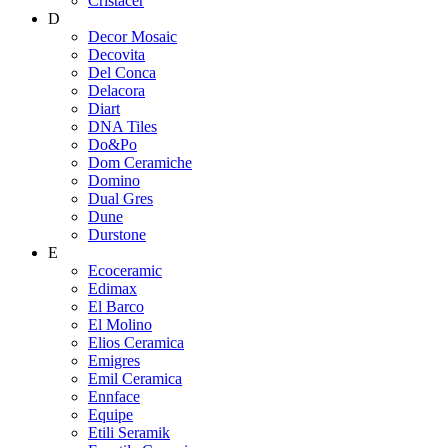
Cristacer
D
Decor Mosaic
Decovita
Del Conca
Delacora
Diart
DNA Tiles
Do&Po
Dom Ceramiche
Domino
Dual Gres
Dune
Durstone
E
Ecoceramic
Edimax
El Barco
El Molino
Elios Ceramica
Emigres
Emil Ceramica
Ennface
Equipe
Etili Seramik