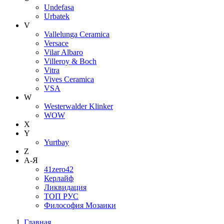
Undefasa
Urbatek
V
Vallelunga Ceramica
Versace
Vilar Albaro
Villeroy & Boch
Vitra
Vives Ceramica
VSA
W
Westerwalder Klinker
WOW
X
Y
Yurtbay
Z
А-Я
41zero42
Керлайф
Ликвидация
ТОП РУС
Философия Мозаики
Главная