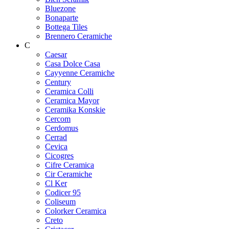
Bluezone
Bonaparte
Bottega Tiles
Brennero Ceramiche
C
Caesar
Casa Dolce Casa
Cayyenne Ceramiche
Century
Ceramica Colli
Ceramica Mayor
Ceramika Konskie
Cercom
Cerdomus
Cerrad
Cevica
Cicogres
Cifre Ceramica
Cir Ceramiche
Cl Ker
Codicer 95
Coliseum
Colorker Ceramica
Creto