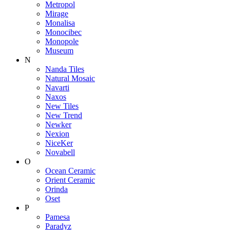
Metropol
Mirage
Monalisa
Monocibec
Monopole
Museum
N
Nanda Tiles
Natural Mosaic
Navarti
Naxos
New Tiles
New Trend
Newker
Nexion
NiceKer
Novabell
O
Ocean Ceramic
Orient Ceramic
Orinda
Oset
P
Pamesa
Paradyz