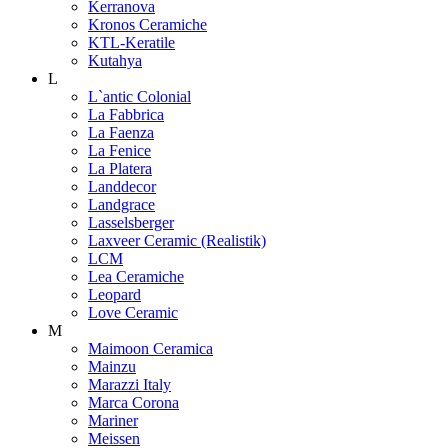
Kerranova
Kronos Ceramiche
KTL-Keratile
Kutahya
L
L`antic Colonial
La Fabbrica
La Faenza
La Fenice
La Platera
Landdecor
Landgrace
Lasselsberger
Laxveer Ceramic (Realistik)
LCM
Lea Ceramiche
Leopard
Love Ceramic
M
Maimoon Ceramica
Mainzu
Marazzi Italy
Marca Corona
Mariner
Meissen