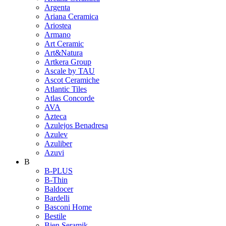
Argenta
Ariana Ceramica
Ariostea
Armano
Art Ceramic
Art&Natura
Artkera Group
Ascale by TAU
Ascot Ceramiche
Atlantic Tiles
Atlas Concorde
AVA
Azteca
Azulejos Benadresa
Azulev
Azuliber
Azuvi
B
B-PLUS
B-Thin
Baldocer
Bardelli
Basconi Home
Bestile
Bien Seramik