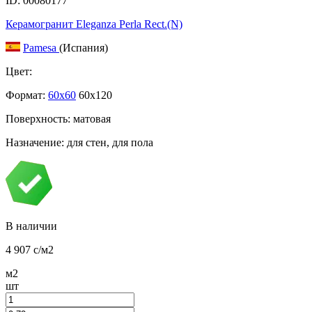
ID: 00080177
Керамогранит Eleganza Perla Rect.(N)
Pamesa
(Испания)
Цвет:
Формат:
60x60
60x120
Поверхность: матовая
Назначение: для стен, для пола
В наличии
4 907
c
/м2
м2
шт