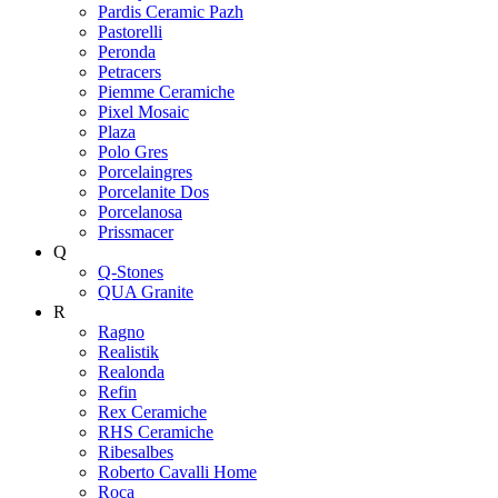
Pardis Ceramic Pazh
Pastorelli
Peronda
Petracers
Piemme Ceramiche
Pixel Mosaic
Plaza
Polo Gres
Porcelaingres
Porcelanite Dos
Porcelanosa
Prissmacer
Q
Q-Stones
QUA Granite
R
Ragno
Realistik
Realonda
Refin
Rex Ceramiche
RHS Ceramiche
Ribesalbes
Roberto Cavalli Home
Roca