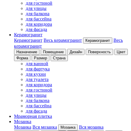
для гостиной
для улицы
для балкона
для бассейна
для коридора
для фасада
Керамогранит
Керамогранит
Весь керамогранит
Весь
Керамогранит
керамогранит
Назначение
Помещение
Дизайн
Поверхность
Цвет
Форма
Размер
Страна
для ванной
для фартука
для кухни
для туалета
для коридора
для гостиной
для улицы
для балкона
для бассейна
для фасада
Мраморная плитка
Мозаика
Мозаика
Вся мозаика
Вся мозаика
Мозаика