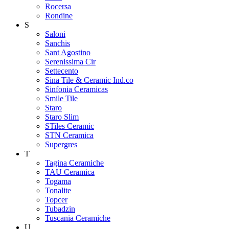
Rocersa
Rondine
S
Saloni
Sanchis
Sant Agostino
Serenissima Cir
Settecento
Sina Tile & Ceramic Ind.co
Sinfonia Ceramicas
Smile Tile
Staro
Staro Slim
STiles Ceramic
STN Ceramica
Supergres
T
Tagina Ceramiche
TAU Ceramica
Togama
Tonalite
Topcer
Tubadzin
Tuscania Ceramiche
U