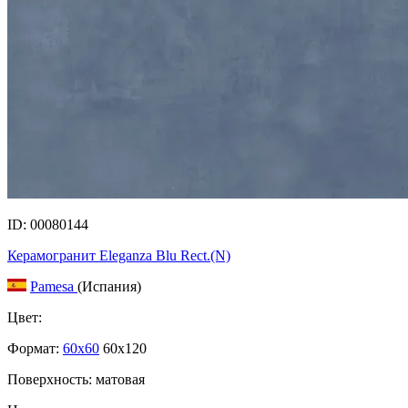
ID: 00080144
Керамогранит Eleganza Blu Rect.(N)
Pamesa
(Испания)
Цвет:
Формат:
60x60
60x120
Поверхность: матовая