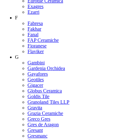
Eurotile Ceramica
Exagres
Ezarri
F
Fabresa
Fakhar
Fanal
FAP Ceramiche
Fioranese
Flaviker
G
Gambini
Gardenia Orchidea
Gayafores
Geotiles
Gigacer
Globus Ceramica
Goldis Tile
Granoland Tiles LLP
Gravita
Grazia Ceramiche
Greco Gres
Gres de Aragon
Gresant
Gresmanc