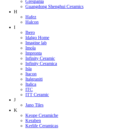
Grespania
Guangdong Shenghui Ceramics
H
Hafez
Halcon
I
Ibero
Idalgo Home
Imagine lab
Imola
Impronta
Infinity Ceramic
Infinity Ceramica
Isla
Itacon
Italgraniti
Italica
ITC
ITT Ceramic
J
Jano Tiles
K
Keope Ceramiche
Keraben
Kerlife Ceramicas