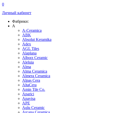
0
Личный кабинет
Фабрики:
A
A-Ceramica
ABK
Absolut Keramika
Adex
AGL Tiles
Alaplana
Alborz Ceramic
Aleluia
Alma
Alma Ceramica
Almera Ceramica
Alpas Cera
AltaCera
Amin Tile Co.
Aparici
Apavisa
APE
Aqlu Ceramic
Arcana Ceramica