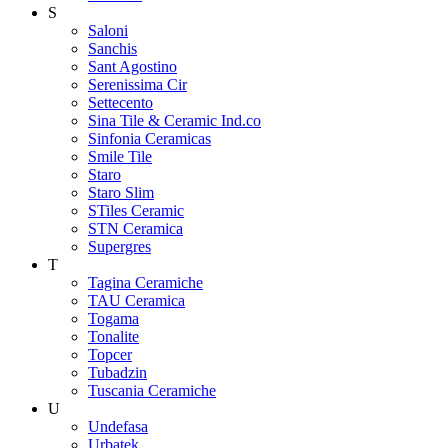
S
Saloni
Sanchis
Sant Agostino
Serenissima Cir
Settecento
Sina Tile & Ceramic Ind.co
Sinfonia Ceramicas
Smile Tile
Staro
Staro Slim
STiles Ceramic
STN Ceramica
Supergres
T
Tagina Ceramiche
TAU Ceramica
Togama
Tonalite
Topcer
Tubadzin
Tuscania Ceramiche
U
Undefasa
Urbatek