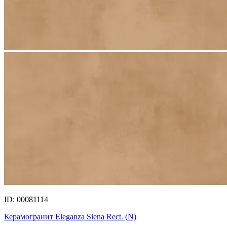
ID: 00081114
Керамогранит Eleganza Siena Rect. (N)