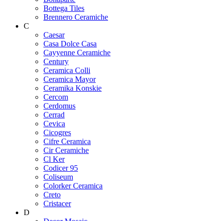
Bottega Tiles
Brennero Ceramiche
C
Caesar
Casa Dolce Casa
Cayyenne Ceramiche
Century
Ceramica Colli
Ceramica Mayor
Ceramika Konskie
Cercom
Cerdomus
Cerrad
Cevica
Cicogres
Cifre Ceramica
Cir Ceramiche
Cl Ker
Codicer 95
Coliseum
Colorker Ceramica
Creto
Cristacer
D