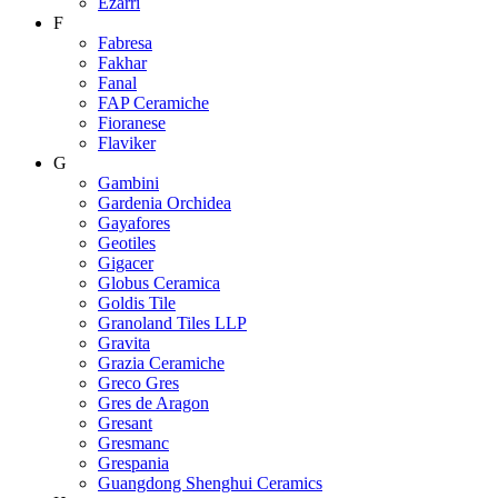
Ezarri
F
Fabresa
Fakhar
Fanal
FAP Ceramiche
Fioranese
Flaviker
G
Gambini
Gardenia Orchidea
Gayafores
Geotiles
Gigacer
Globus Ceramica
Goldis Tile
Granoland Tiles LLP
Gravita
Grazia Ceramiche
Greco Gres
Gres de Aragon
Gresant
Gresmanc
Grespania
Guangdong Shenghui Ceramics