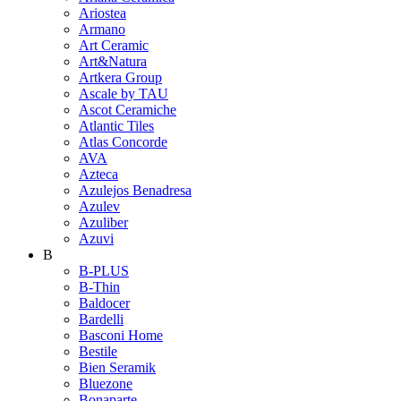
Ariostea
Armano
Art Ceramic
Art&Natura
Artkera Group
Ascale by TAU
Ascot Ceramiche
Atlantic Tiles
Atlas Concorde
AVA
Azteca
Azulejos Benadresa
Azulev
Azuliber
Azuvi
B
B-PLUS
B-Thin
Baldocer
Bardelli
Basconi Home
Bestile
Bien Seramik
Bluezone
Bonaparte