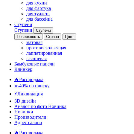
для кухни
для фартука
для туалета
для бассейна
Ступени
Ступени
Ступени
Поверхность
Страна
Цвет
матовая
противоскользящая
лаппатированная
глянцевая
Бамбуковые панели
Клинкер
🔥Распродажа
⭐-40% на плитку
⚡️Ликвидация
3D дизайн
Аналог по фото
Новинка
Новинки
Производители
Адрес салона
🔥Распродажа