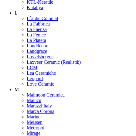
KTL-Keratile
Kutahya
L
L`antic Colonial
La Fabbrica
La Faenza
La Fenice
La Platera
Landdecor
Landgrace
Lasselsberger
Laxveer Ceramic (Realistik)
LCM
Lea Ceramiche
Leopard
Love Ceramic
M
Maimoon Ceramica
Mainzu
Marazzi Italy
Marca Corona
Mariner
Meissen
Metropol
Mirage