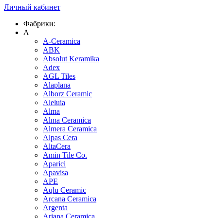
Личный кабинет
Фабрики:
A
A-Ceramica
ABK
Absolut Keramika
Adex
AGL Tiles
Alaplana
Alborz Ceramic
Aleluia
Alma
Alma Ceramica
Almera Ceramica
Alpas Cera
AltaCera
Amin Tile Co.
Aparici
Apavisa
APE
Aqlu Ceramic
Arcana Ceramica
Argenta
Ariana Ceramica