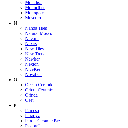
Monalisa
Monocibec
Monopole
Museum
N
Nanda Tiles
Natural Mosaic
Navarti
Naxos
New Tiles
New Trend
Newker
Nexion
NiceKer
Novabell
O
Ocean Ceramic
Orient Ceramic
Orinda
Oset
P
Pamesa
Paradyz
Pardis Ceramic Pazh
Pastorelli