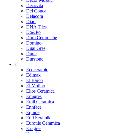
Decor Mosaic
Decovita
Del Conca
Delacora
Diart
DNA Tiles
Do&Po
Dom Ceramiche
Domino
Dual Gres
Dune
Durstone
E
Ecoceramic
Edimax
El Barco
El Molino
Elios Ceramica
Emigres
Emil Ceramica
Ennface
Equipe
Etili Seramik
Eurotile Ceramica
Exagres