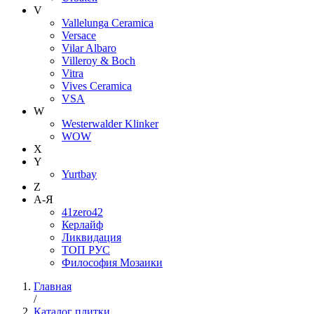
V
Vallelunga Ceramica
Versace
Vilar Albaro
Villeroy & Boch
Vitra
Vives Ceramica
VSA
W
Westerwalder Klinker
WOW
X
Y
Yurtbay
Z
А-Я
41zero42
Керлайф
Ликвидация
ТОП РУС
Философия Мозаики
Главная
/
Каталог плитки