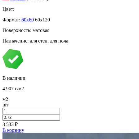
Цвет:
Формат:
60x60
60x120
Поверхность: матовая
Назначение: для стен, для пола
В наличии
4 907
c
/м2
м2
шт
3 533
₽
В корзину