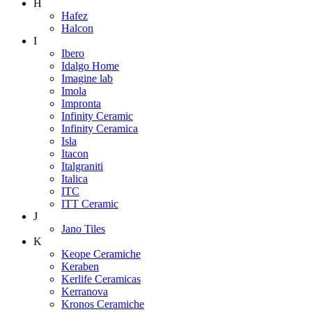
H
Hafez
Halcon
I
Ibero
Idalgo Home
Imagine lab
Imola
Impronta
Infinity Ceramic
Infinity Ceramica
Isla
Itacon
Italgraniti
Italica
ITC
ITT Ceramic
J
Jano Tiles
K
Keope Ceramiche
Keraben
Kerlife Ceramicas
Kerranova
Kronos Ceramiche