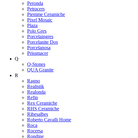
Peronda
Petracers
Piemme Ceramiche
Pixel Mosaic
Plaza
Polo Gres
Porcelaingres
Porcelanite Dos
Porcelanosa
Prissmacer
Q
Q-Stones
QUA Granite
R
Ragno
Realistik
Realonda
Refin
Rex Ceramiche
RHS Ceramiche
Ribesalbes
Roberto Cavalli Home
Roca
Rocersa
Rondine