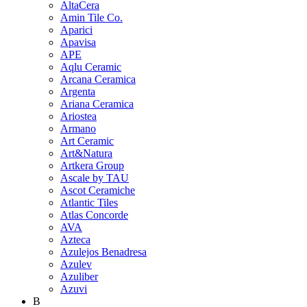
AltaCera
Amin Tile Co.
Aparici
Apavisa
APE
Aqlu Ceramic
Arcana Ceramica
Argenta
Ariana Ceramica
Ariostea
Armano
Art Ceramic
Art&Natura
Artkera Group
Ascale by TAU
Ascot Ceramiche
Atlantic Tiles
Atlas Concorde
AVA
Azteca
Azulejos Benadresa
Azulev
Azuliber
Azuvi
B