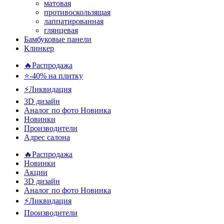
матовая
противоскользящая
лаппатированная
глянцевая
Бамбуковые панели
Клинкер
🔥Распродажа
⭐-40% на плитку
⚡️Ликвидация
3D дизайн
Аналог по фото
Новинка
Новинки
Производители
Адрес салона
🔥Распродажа
Новинки
Акции
3D дизайн
Аналог по фото
Новинка
⚡Ликвидация
Производители