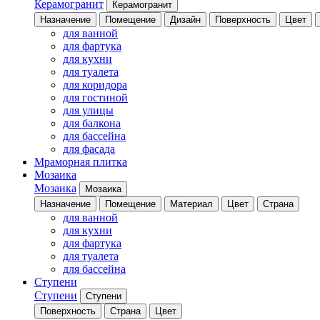
Керамогранит
Керамогранит
Назначение
Помещение
Дизайн
Поверхность
Цвет
для ванной
для фартука
для кухни
для туалета
для коридора
для гостиной
для улицы
для балкона
для бассейна
для фасада
Мраморная плитка
Мозаика
Мозаика
Мозаика
Назначение
Помещение
Материал
Цвет
Страна
для ванной
для кухни
для фартука
для туалета
для бассейна
Ступени
Ступени
Ступени
Поверхность
Страна
Цвет