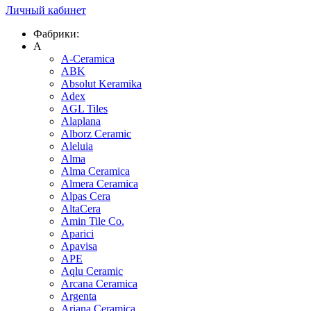
Личный кабинет
Фабрики:
A
A-Ceramica
ABK
Absolut Keramika
Adex
AGL Tiles
Alaplana
Alborz Ceramic
Aleluia
Alma
Alma Ceramica
Almera Ceramica
Alpas Cera
AltaCera
Amin Tile Co.
Aparici
Apavisa
APE
Aqlu Ceramic
Arcana Ceramica
Argenta
Ariana Ceramica