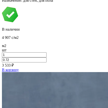
Назначение: для стен, для пола
В наличии
4 907
c
/м2
м2
шт
3 533
₽
В корзину