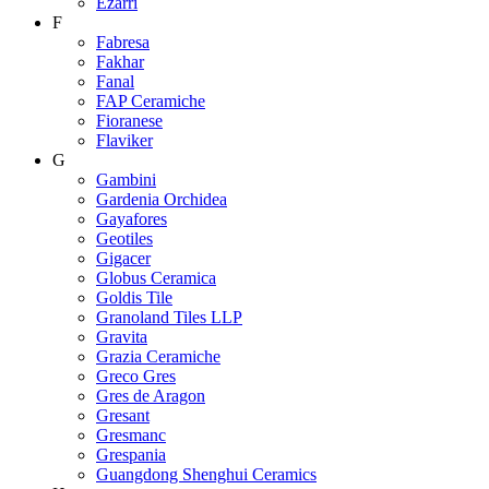
Ezarri
F
Fabresa
Fakhar
Fanal
FAP Ceramiche
Fioranese
Flaviker
G
Gambini
Gardenia Orchidea
Gayafores
Geotiles
Gigacer
Globus Ceramica
Goldis Tile
Granoland Tiles LLP
Gravita
Grazia Ceramiche
Greco Gres
Gres de Aragon
Gresant
Gresmanc
Grespania
Guangdong Shenghui Ceramics