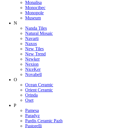
Monalisa
Monocibec
Monopole
Museum
N
Nanda Tiles
Natural Mosaic
Navarti
Naxos
New Tiles
New Trend
Newker
Nexion
NiceKer
Novabell
O
Ocean Ceramic
Orient Ceramic
Orinda
Oset
P
Pamesa
Paradyz
Pardis Ceramic Pazh
Pastorelli