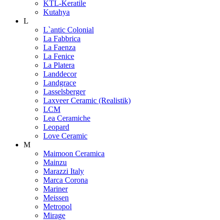
KTL-Keratile
Kutahya
L
L`antic Colonial
La Fabbrica
La Faenza
La Fenice
La Platera
Landdecor
Landgrace
Lasselsberger
Laxveer Ceramic (Realistik)
LCM
Lea Ceramiche
Leopard
Love Ceramic
M
Maimoon Ceramica
Mainzu
Marazzi Italy
Marca Corona
Mariner
Meissen
Metropol
Mirage