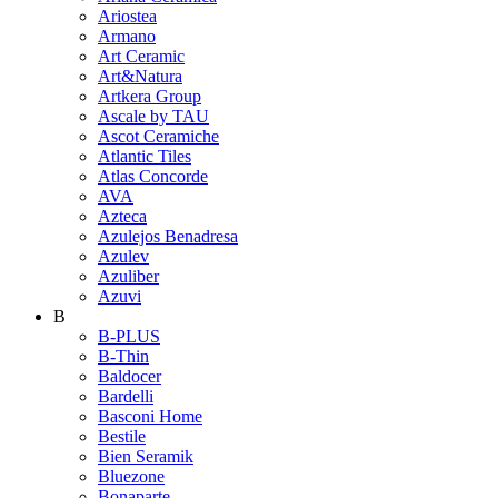
Ariostea
Armano
Art Ceramic
Art&Natura
Artkera Group
Ascale by TAU
Ascot Ceramiche
Atlantic Tiles
Atlas Concorde
AVA
Azteca
Azulejos Benadresa
Azulev
Azuliber
Azuvi
B
B-PLUS
B-Thin
Baldocer
Bardelli
Basconi Home
Bestile
Bien Seramik
Bluezone
Bonaparte