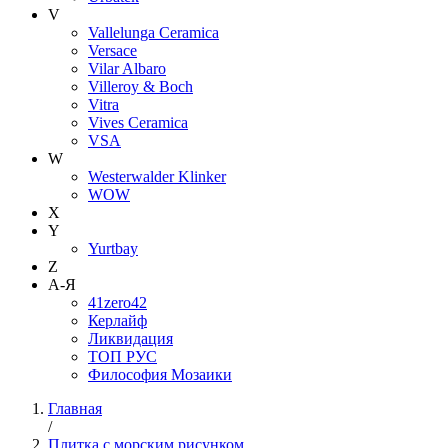
V
Vallelunga Ceramica
Versace
Vilar Albaro
Villeroy & Boch
Vitra
Vives Ceramica
VSA
W
Westerwalder Klinker
WOW
X
Y
Yurtbay
Z
А-Я
41zero42
Керлайф
Ликвидация
ТОП РУС
Философия Мозаики
Главная
/
Плитка с морским рисунком