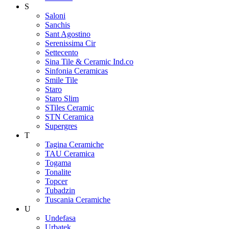
S
Saloni
Sanchis
Sant Agostino
Serenissima Cir
Settecento
Sina Tile & Ceramic Ind.co
Sinfonia Ceramicas
Smile Tile
Staro
Staro Slim
STiles Ceramic
STN Ceramica
Supergres
T
Tagina Ceramiche
TAU Ceramica
Togama
Tonalite
Topcer
Tubadzin
Tuscania Ceramiche
U
Undefasa
Urbatek