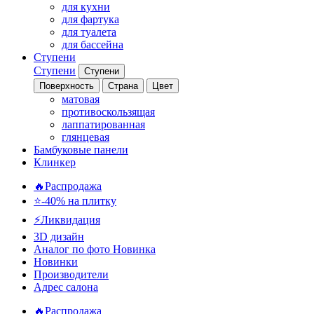
для кухни
для фартука
для туалета
для бассейна
Ступени
Ступени
Ступени
Поверхность
Страна
Цвет
матовая
противоскользящая
лаппатированная
глянцевая
Бамбуковые панели
Клинкер
🔥Распродажа
⭐-40% на плитку
⚡️Ликвидация
3D дизайн
Аналог по фото
Новинка
Новинки
Производители
Адрес салона
🔥Распродажа