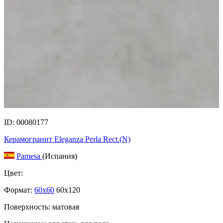
ID: 00080177
Керамогранит Eleganza Perla Rect.(N)
Pamesa
(Испания)
Цвет:
Формат:
60x60
60x120
Поверхность: матовая