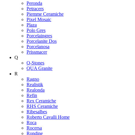
Peronda
Petracers
Piemme Ceramiche
Pixel Mosaic
Plaza
Polo Gres
Porcelaingres
Porcelanite Dos
Porcelanosa
Prissmacer
Q
Q-Stones
QUA Granite
R
Ragno
Realistik
Realonda
Refin
Rex Ceramiche
RHS Ceramiche
Ribesalbes
Roberto Cavalli Home
Roca
Rocersa
Rondine