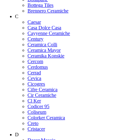
Bottega Tiles
Brennero Ceramiche
C
Caesar
Casa Dolce Casa
Cayyenne Ceramiche
Century
Ceramica Colli
Ceramica Mayor
Ceramika Konskie
Cercom
Cerdomus
Cerrad
Cevica
Cicogres
Cifre Ceramica
Cir Ceramiche
Cl Ker
Codicer 95
Coliseum
Colorker Ceramica
Creto
Cristacer
D