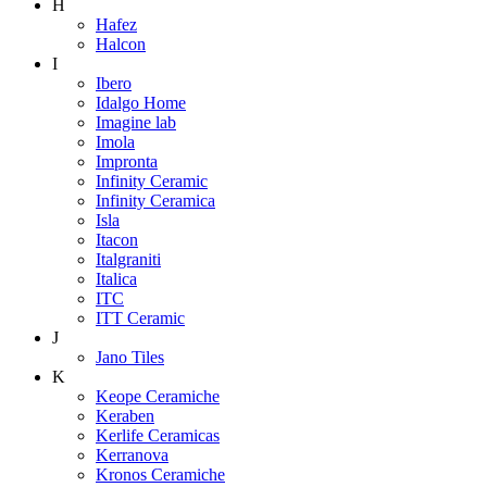
H
Hafez
Halcon
I
Ibero
Idalgo Home
Imagine lab
Imola
Impronta
Infinity Ceramic
Infinity Ceramica
Isla
Itacon
Italgraniti
Italica
ITC
ITT Ceramic
J
Jano Tiles
K
Keope Ceramiche
Keraben
Kerlife Ceramicas
Kerranova
Kronos Ceramiche