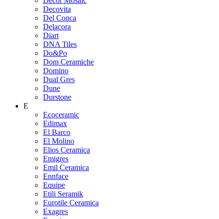
Decor Mosaic
Decovita
Del Conca
Delacora
Diart
DNA Tiles
Do&Po
Dom Ceramiche
Domino
Dual Gres
Dune
Durstone
E
Ecoceramic
Edimax
El Barco
El Molino
Elios Ceramica
Emigres
Emil Ceramica
Ennface
Equipe
Etili Seramik
Eurotile Ceramica
Exagres