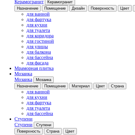
Керамогранит
Керамогранит
Назначение
Помещение
Дизайн
Поверхность
Цвет
для ванной
для фартука
для кухни
для туалета
для коридора
для гостиной
для улицы
для балкона
для бассейна
для фасада
Мраморная плитка
Мозаика
Мозаика
Мозаика
Назначение
Помещение
Материал
Цвет
Страна
для ванной
для кухни
для фартука
для туалета
для бассейна
Ступени
Ступени
Ступени
Поверхность
Страна
Цвет