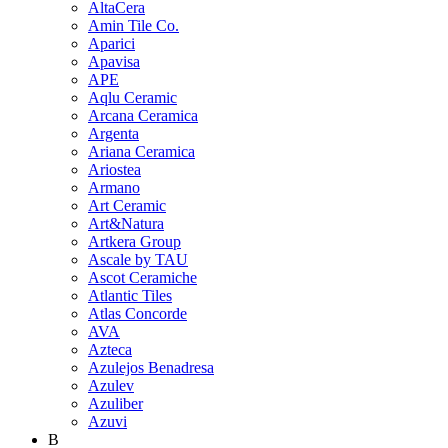
AltaCera
Amin Tile Co.
Aparici
Apavisa
APE
Aqlu Ceramic
Arcana Ceramica
Argenta
Ariana Ceramica
Ariostea
Armano
Art Ceramic
Art&Natura
Artkera Group
Ascale by TAU
Ascot Ceramiche
Atlantic Tiles
Atlas Concorde
AVA
Azteca
Azulejos Benadresa
Azulev
Azuliber
Azuvi
B