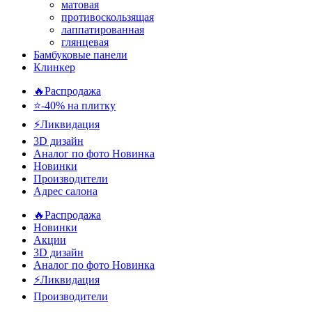
матовая
противоскользящая
лаппатированная
глянцевая
Бамбуковые панели
Клинкер
🔥Распродажа
⭐-40% на плитку
⚡️Ликвидация
3D дизайн
Аналог по фото
Новинка
Новинки
Производители
Адрес салона
🔥Распродажа
Новинки
Акции
3D дизайн
Аналог по фото
Новинка
⚡Ликвидация
Производители