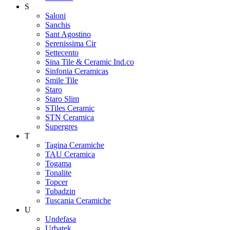
S
Saloni
Sanchis
Sant Agostino
Serenissima Cir
Settecento
Sina Tile & Ceramic Ind.co
Sinfonia Ceramicas
Smile Tile
Staro
Staro Slim
STiles Ceramic
STN Ceramica
Supergres
T
Tagina Ceramiche
TAU Ceramica
Togama
Tonalite
Topcer
Tubadzin
Tuscania Ceramiche
U
Undefasa
Urbatek