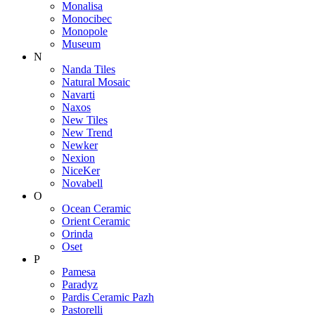
Monalisa
Monocibec
Monopole
Museum
N
Nanda Tiles
Natural Mosaic
Navarti
Naxos
New Tiles
New Trend
Newker
Nexion
NiceKer
Novabell
O
Ocean Ceramic
Orient Ceramic
Orinda
Oset
P
Pamesa
Paradyz
Pardis Ceramic Pazh
Pastorelli