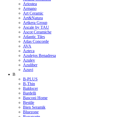
Ariostea
Armano
Art Ceramic
Art&Natura
Artkera Group
Ascale by TAU
Ascot Ceramiche
Atlantic Tiles
Atlas Concorde
AVA
Azteca
Azulejos Benadresa
Azulev
Azuliber
Azuvi
B
B-PLUS
B-Thin
Baldocer
Bardelli
Basconi Home
Bestile
Bien Seramik
Bluezone
Bonaparte