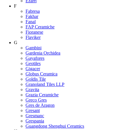
Ezarri
F
Fabresa
Fakhar
Fanal
FAP Ceramiche
Fioranese
Flaviker
G
Gambini
Gardenia Orchidea
Gayafores
Geotiles
Gigacer
Globus Ceramica
Goldis Tile
Granoland Tiles LLP
Gravita
Grazia Ceramiche
Greco Gres
Gres de Aragon
Gresant
Gresmanc
Grespania
Guangdong Shenghui Ceramics