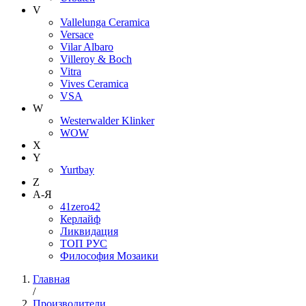
V
Vallelunga Ceramica
Versace
Vilar Albaro
Villeroy & Boch
Vitra
Vives Ceramica
VSA
W
Westerwalder Klinker
WOW
X
Y
Yurtbay
Z
А-Я
41zero42
Керлайф
Ликвидация
ТОП РУС
Философия Мозаики
Главная
/
Производители