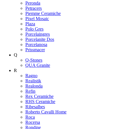
Peronda
Petracers
Piemme Ceramiche
Pixel Mosaic
Plaza
Polo Gres
Porcelaingres
Porcelanite Dos
Porcelanosa
Prissmacer
Q
Q-Stones
QUA Granite
R
Ragno
Realistik
Realonda
Refin
Rex Ceramiche
RHS Ceramiche
Ribesalbes
Roberto Cavalli Home
Roca
Rocersa
Rondine