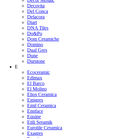
Decor Mosaic
Decovita
Del Conca
Delacora
Diart
DNA Tiles
Do&Po
Dom Ceramiche
Domino
Dual Gres
Dune
Durstone
E
Ecoceramic
Edimax
El Barco
El Molino
Elios Ceramica
Emigres
Emil Ceramica
Ennface
Equipe
Etili Seramik
Eurotile Ceramica
Exagres