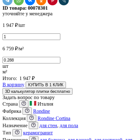
ID товара:
00078301
уточняйте у менеджера
1 947
₽
/шт
6 759
₽
/м²
шт
м²
Итого:
1 947
₽
В корзину
КУПИТЬ В 1 КЛИК
3D калькулятор плитки бесплатно
Задать вопрос по товару
Страна
Италия
Фабрика
Rondine
Коллекция
Rondine Cortina
Назначение
для стен
,
для пола
Тип
керамогранит
Помещение
для балкона
,
для ванной
,
для гостиной
,
для