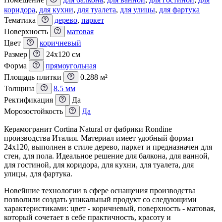
коридора
,
для кухни
,
для туалета
,
для улицы
,
для фартука
Тематика
дерево
,
паркет
Поверхность
матовая
Цвет
коричневый
Размер
24x120 см
Форма
прямоугольная
Площадь плитки
0.288 м²
Толщина
8.5 мм
Ректификация
Да
Морозостойкость
Да
Керамогранит Cortina Natural от фабрики Rondine
производства Италия. Материал имеет удобный формат
24x120, выполнен в стиле дерево, паркет и предназначен для
стен, для пола. Идеальное решение для балкона, для ванной,
для гостиной, для коридора, для кухни, для туалета, для
улицы, для фартука.
Новейшие технологии в сфере оснащения производства
позволили создать уникальный продукт со следующими
характеристиками: цвет - коричневый, поверхность - матовая,
который сочетает в себе практичность, красоту и