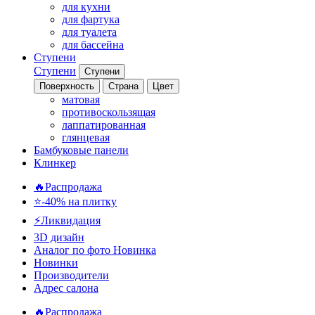
для кухни
для фартука
для туалета
для бассейна
Ступени
Ступени
Ступени
Поверхность
Страна
Цвет
матовая
противоскользящая
лаппатированная
глянцевая
Бамбуковые панели
Клинкер
🔥Распродажа
⭐-40% на плитку
⚡️Ликвидация
3D дизайн
Аналог по фото
Новинка
Новинки
Производители
Адрес салона
🔥Распродажа