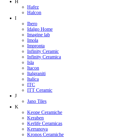
H
Hafez
Halcon
I
Ibero
Idalgo Home
Imagine lab
Imola
Impronta
Infinity Ceramic
Infinity Ceramica
Isla
Itacon
Italgraniti
Italica
ITC
ITT Ceramic
J
Jano Tiles
K
Keope Ceramiche
Keraben
Kerlife Ceramicas
Kerranova
Kronos Ceramiche