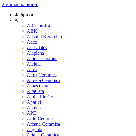
Личный кабинет
Фабрики:
A
A-Ceramica
ABK
Absolut Keramika
Adex
AGL Tiles
Alaplana
Alborz Ceramic
Aleluia
Alma
Alma Ceramica
Almera Ceramica
Alpas Cera
AltaCera
Amin Tile Co.
Aparici
Apavisa
APE
Aqlu Ceramic
Arcana Ceramica
Argenta
Ariana Ceramica