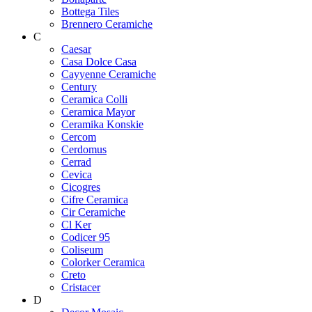
Bottega Tiles
Brennero Ceramiche
C
Caesar
Casa Dolce Casa
Cayyenne Ceramiche
Century
Ceramica Colli
Ceramica Mayor
Ceramika Konskie
Cercom
Cerdomus
Cerrad
Cevica
Cicogres
Cifre Ceramica
Cir Ceramiche
Cl Ker
Codicer 95
Coliseum
Colorker Ceramica
Creto
Cristacer
D