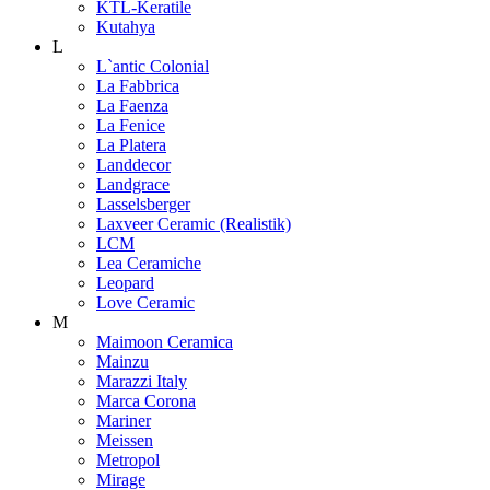
KTL-Keratile
Kutahya
L
L`antic Colonial
La Fabbrica
La Faenza
La Fenice
La Platera
Landdecor
Landgrace
Lasselsberger
Laxveer Ceramic (Realistik)
LCM
Lea Ceramiche
Leopard
Love Ceramic
M
Maimoon Ceramica
Mainzu
Marazzi Italy
Marca Corona
Mariner
Meissen
Metropol
Mirage