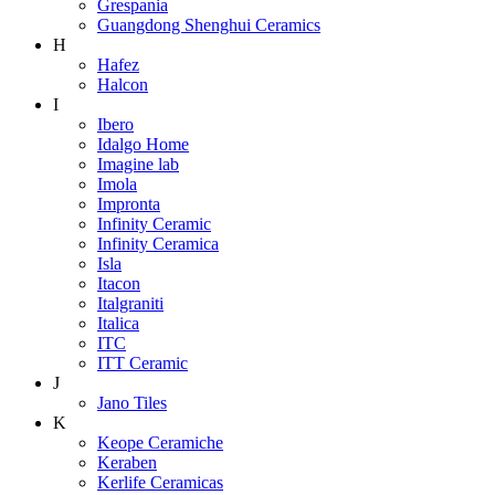
Grespania
Guangdong Shenghui Ceramics
H
Hafez
Halcon
I
Ibero
Idalgo Home
Imagine lab
Imola
Impronta
Infinity Ceramic
Infinity Ceramica
Isla
Itacon
Italgraniti
Italica
ITC
ITT Ceramic
J
Jano Tiles
K
Keope Ceramiche
Keraben
Kerlife Ceramicas