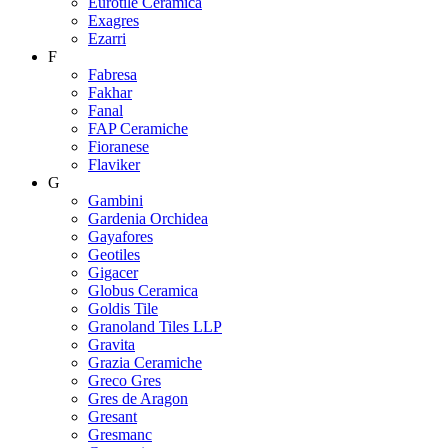
Eurotile Ceramica
Exagres
Ezarri
F
Fabresa
Fakhar
Fanal
FAP Ceramiche
Fioranese
Flaviker
G
Gambini
Gardenia Orchidea
Gayafores
Geotiles
Gigacer
Globus Ceramica
Goldis Tile
Granoland Tiles LLP
Gravita
Grazia Ceramiche
Greco Gres
Gres de Aragon
Gresant
Gresmanc