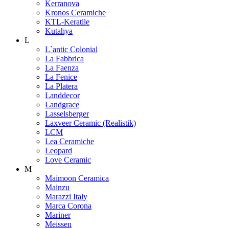
Kerranova
Kronos Ceramiche
KTL-Keratile
Kutahya
L
L`antic Colonial
La Fabbrica
La Faenza
La Fenice
La Platera
Landdecor
Landgrace
Lasselsberger
Laxveer Ceramic (Realistik)
LCM
Lea Ceramiche
Leopard
Love Ceramic
M
Maimoon Ceramica
Mainzu
Marazzi Italy
Marca Corona
Mariner
Meissen