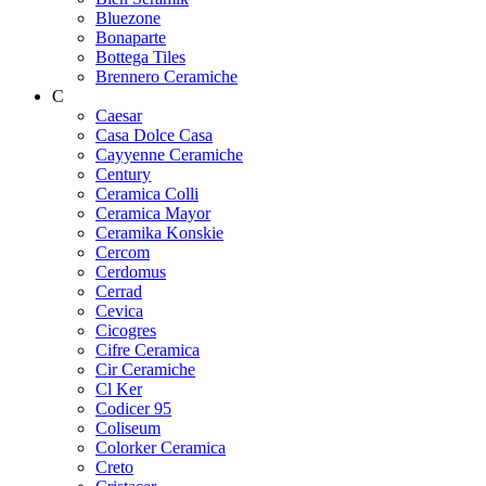
Bluezone
Bonaparte
Bottega Tiles
Brennero Ceramiche
C
Caesar
Casa Dolce Casa
Cayyenne Ceramiche
Century
Ceramica Colli
Ceramica Mayor
Ceramika Konskie
Cercom
Cerdomus
Cerrad
Cevica
Cicogres
Cifre Ceramica
Cir Ceramiche
Cl Ker
Codicer 95
Coliseum
Colorker Ceramica
Creto