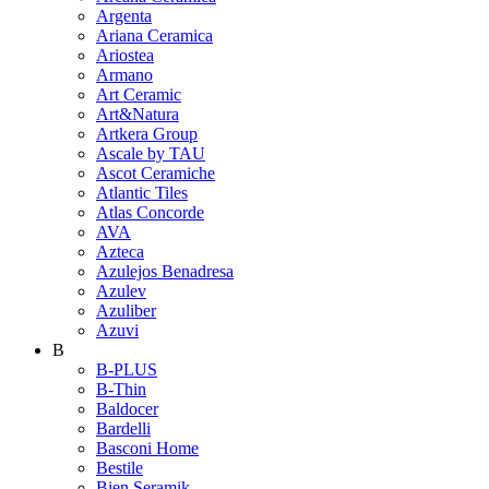
Argenta
Ariana Ceramica
Ariostea
Armano
Art Ceramic
Art&Natura
Artkera Group
Ascale by TAU
Ascot Ceramiche
Atlantic Tiles
Atlas Concorde
AVA
Azteca
Azulejos Benadresa
Azulev
Azuliber
Azuvi
B
B-PLUS
B-Thin
Baldocer
Bardelli
Basconi Home
Bestile
Bien Seramik