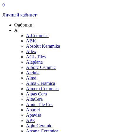
0
Личный кабинет
Фабрики:
A
A-Ceramica
ABK
Absolut Keramika
Adex
AGL Tiles
Alaplana
Alborz Ceramic
Aleluia
Alma
Alma Ceramica
Almera Ceramica
Alpas Cera
AltaCera
Amin Tile Co.
Aparici
Apavisa
APE
Aqlu Ceramic
Arcana Ceramica