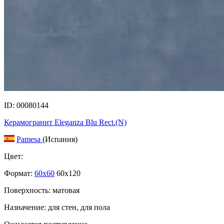
ID: 00080144
Керамогранит Eleganza Blu Rect.(N)
Pamesa
(Испания)
Цвет:
Формат:
60x60
60x120
Поверхность: матовая
Назначение: для стен, для пола