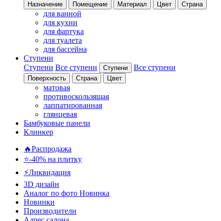
Назначение
Помещение
Материал
Цвет
Страна
для ванной
для кухни
для фартука
для туалета
для бассейна
Ступени
Ступени
Все ступени
Все ступени
Ступени
Поверхность
Страна
Цвет
матовая
противоскользящая
лаппатированная
глянцевая
Бамбуковые панели
Клинкер
🔥Распродажа
⭐-40% на плитку
⚡️Ликвидация
3D дизайн
Аналог по фото
Новинка
Новинки
Производители
Адрес салона