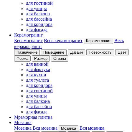
для гостиной
для улицы
для балкона
для бассейна
для коридора
для фасада
Керамогранит
Керамогранит
Весь керамогранит
Весь
Керамогранит
керамогранит
Назначение
Помещение
Дизайн
Поверхность
Цвет
Форма
Размер
Страна
для ванной
для фартука
для кухни
для туалета
для коридора
для гостиной
для улицы
для балкона
для бассейна
для фасада
Мраморная плитка
Мозаика
Мозаика
Вся мозаика
Вся мозаика
Мозаика