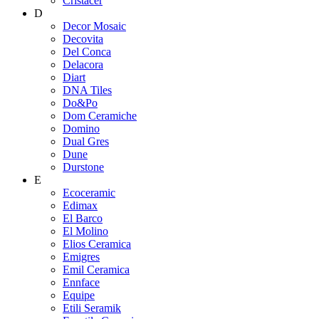
Cristacer
D
Decor Mosaic
Decovita
Del Conca
Delacora
Diart
DNA Tiles
Do&Po
Dom Ceramiche
Domino
Dual Gres
Dune
Durstone
E
Ecoceramic
Edimax
El Barco
El Molino
Elios Ceramica
Emigres
Emil Ceramica
Ennface
Equipe
Etili Seramik