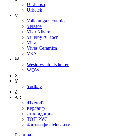
Undefasa
Urbatek
V
Vallelunga Ceramica
Versace
Vilar Albaro
Villeroy & Boch
Vitra
Vives Ceramica
VSA
W
Westerwalder Klinker
WOW
X
Y
Yurtbay
Z
А-Я
41zero42
Керлайф
Ликвидация
ТОП РУС
Философия Мозаики
Главная