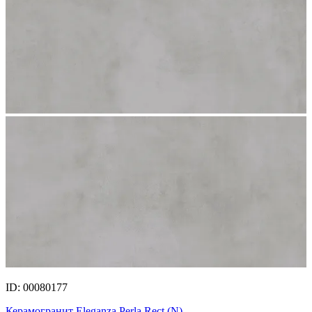
ID: 00080177
Керамогранит Eleganza Perla Rect.(N)