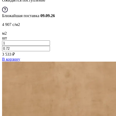
Ожидается поступление
Ближайшая поставка
09.09.26
4 907
c
/м2
м2
шт
3 533
₽
В корзину