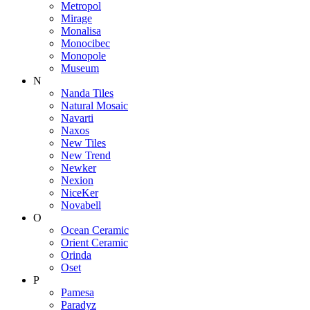
Metropol
Mirage
Monalisa
Monocibec
Monopole
Museum
N
Nanda Tiles
Natural Mosaic
Navarti
Naxos
New Tiles
New Trend
Newker
Nexion
NiceKer
Novabell
O
Ocean Ceramic
Orient Ceramic
Orinda
Oset
P
Pamesa
Paradyz