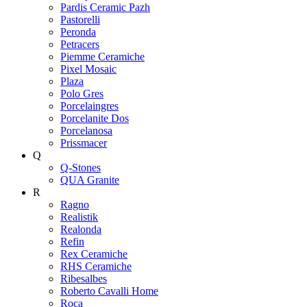
Pardis Ceramic Pazh
Pastorelli
Peronda
Petracers
Piemme Ceramiche
Pixel Mosaic
Plaza
Polo Gres
Porcelaingres
Porcelanite Dos
Porcelanosa
Prissmacer
Q
Q-Stones
QUA Granite
R
Ragno
Realistik
Realonda
Refin
Rex Ceramiche
RHS Ceramiche
Ribesalbes
Roberto Cavalli Home
Roca