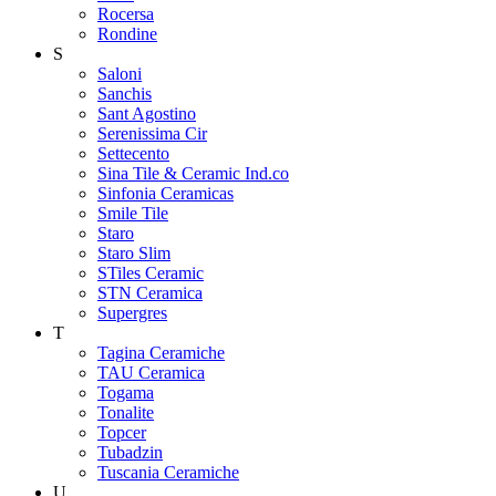
Rocersa
Rondine
S
Saloni
Sanchis
Sant Agostino
Serenissima Cir
Settecento
Sina Tile & Ceramic Ind.co
Sinfonia Ceramicas
Smile Tile
Staro
Staro Slim
STiles Ceramic
STN Ceramica
Supergres
T
Tagina Ceramiche
TAU Ceramica
Togama
Tonalite
Topcer
Tubadzin
Tuscania Ceramiche
U