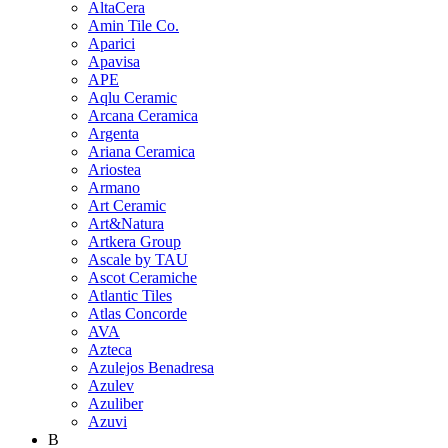
AltaCera
Amin Tile Co.
Aparici
Apavisa
APE
Aqlu Ceramic
Arcana Ceramica
Argenta
Ariana Ceramica
Ariostea
Armano
Art Ceramic
Art&Natura
Artkera Group
Ascale by TAU
Ascot Ceramiche
Atlantic Tiles
Atlas Concorde
AVA
Azteca
Azulejos Benadresa
Azulev
Azuliber
Azuvi
B