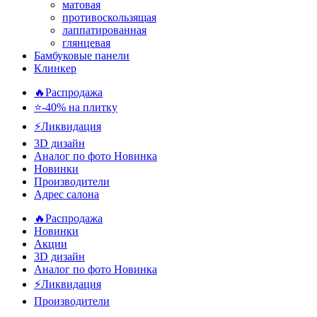
матовая
противоскользящая
лаппатированная
глянцевая
Бамбуковые панели
Клинкер
🔥Распродажа
⭐-40% на плитку
⚡️Ликвидация
3D дизайн
Аналог по фото
Новинка
Новинки
Производители
Адрес салона
🔥Распродажа
Новинки
Акции
3D дизайн
Аналог по фото
Новинка
⚡Ликвидация
Производители