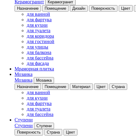
Керамогранит
Керамогранит
Назначение
Помещение
Дизайн
Поверхность
Цвет
для ванной
для фартука
для кухни
для туалета
для коридора
для гостиной
для улицы
для балкона
для бассейна
для фасада
Мраморная плитка
Мозаика
Мозаика
Мозаика
Назначение
Помещение
Материал
Цвет
Страна
для ванной
для кухни
для фартука
для туалета
для бассейна
Ступени
Ступени
Ступени
Поверхность
Страна
Цвет