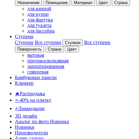
Назначение
Помещение
Материал
Цвет
Страна
для ванной
для кухни
для фартука
для туалета
для бассейна
Ступени
Ступени
Все ступени
Все ступени
Ступени
Поверхность
Страна
Цвет
матовая
противоскользящая
лаппатированная
глянцевая
Бамбуковые панели
Клинкер
🔥Распродажа
⭐-40% на плитку
⚡️Ликвидация
3D дизайн
Аналог по фото
Новинка
Новинки
Производители
Адрес салона