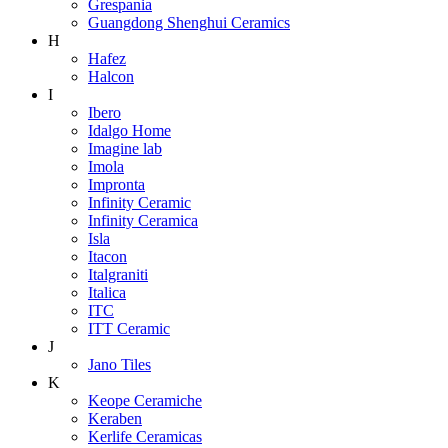
Grespania
Guangdong Shenghui Ceramics
H
Hafez
Halcon
I
Ibero
Idalgo Home
Imagine lab
Imola
Impronta
Infinity Ceramic
Infinity Ceramica
Isla
Itacon
Italgraniti
Italica
ITC
ITT Ceramic
J
Jano Tiles
K
Keope Ceramiche
Keraben
Kerlife Ceramicas