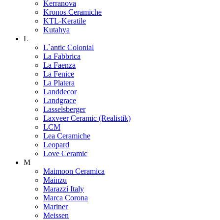
Kerranova
Kronos Ceramiche
KTL-Keratile
Kutahya
L
L`antic Colonial
La Fabbrica
La Faenza
La Fenice
La Platera
Landdecor
Landgrace
Lasselsberger
Laxveer Ceramic (Realistik)
LCM
Lea Ceramiche
Leopard
Love Ceramic
M
Maimoon Ceramica
Mainzu
Marazzi Italy
Marca Corona
Mariner
Meissen