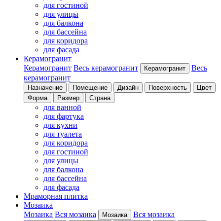
для гостиной
для улицы
для балкона
для бассейна
для коридора
для фасада
Керамогранит
Керамогранит
Весь керамогранит
Весь
Керамогранит
керамогранит
Назначение
Помещение
Дизайн
Поверхность
Цвет
Форма
Размер
Страна
для ванной
для фартука
для кухни
для туалета
для коридора
для гостиной
для улицы
для балкона
для бассейна
для фасада
Мраморная плитка
Мозаика
Мозаика
Вся мозаика
Вся мозаика
Мозаика