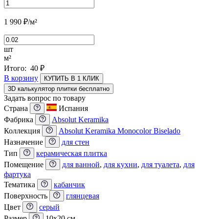
1 990
₽
/м²
шт
м²
Итого:
40
₽
В корзину
КУПИТЬ В 1 КЛИК
3D калькулятор плитки бесплатно
Задать вопрос по товару
Страна
Испания
Фабрика
Absolut Keramika
Коллекция
Absolut Keramika Monocolor Biselado
Назначение
для стен
Тип
керамическая плитка
Помещение
для ванной
,
для кухни
,
для туалета
,
для
фартука
Тематика
кабанчик
Поверхность
глянцевая
Цвет
серый
Размер
10x20 см