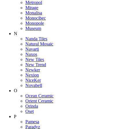
Metropol
Mirage
Monalisa
Monocibec
Monopole
Museum
N
Nanda Tiles
Natural Mosaic
Navarti
Naxos
New Tiles
New Trend
Newker
Nexion
NiceKer
Novabell
O
Ocean Ceramic
Orient Ceramic
Orinda
Oset
P
Pamesa
Paradyz