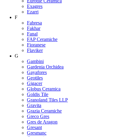
Eurotile Ceramica
Exagres
Ezarri
F
Fabresa
Fakhar
Fanal
FAP Ceramiche
Fioranese
Flaviker
G
Gambini
Gardenia Orchidea
Gayafores
Geotiles
Gigacer
Globus Ceramica
Goldis Tile
Granoland Tiles LLP
Gravita
Grazia Ceramiche
Greco Gres
Gres de Aragon
Gresant
Gresmanc