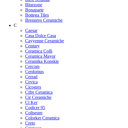
Bluezone
Bonaparte
Bottega Tiles
Brennero Ceramiche
C
Caesar
Casa Dolce Casa
Cayyenne Ceramiche
Century
Ceramica Colli
Ceramica Mayor
Ceramika Konskie
Cercom
Cerdomus
Cerrad
Cevica
Cicogres
Cifre Ceramica
Cir Ceramiche
Cl Ker
Codicer 95
Coliseum
Colorker Ceramica
Creto