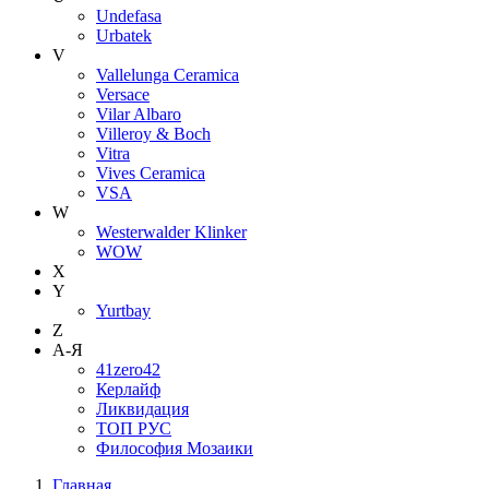
Undefasa
Urbatek
V
Vallelunga Ceramica
Versace
Vilar Albaro
Villeroy & Boch
Vitra
Vives Ceramica
VSA
W
Westerwalder Klinker
WOW
X
Y
Yurtbay
Z
А-Я
41zero42
Керлайф
Ликвидация
ТОП РУС
Философия Мозаики
Главная