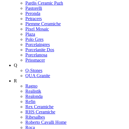
Pardis Ceramic Pazh
Pastorelli
Peronda
Petracers
Piemme Ceramiche
Pixel Mosaic
Plaza
Polo Gres
Porcelaingres
Porcelanite Dos
Porcelanosa
Prissmacer
Q
Q-Stones
QUA Granite
R
Ragno
Realistik
Realonda
Refin
Rex Ceramiche
RHS Ceramiche
Ribesalbes
Roberto Cavalli Home
Roca