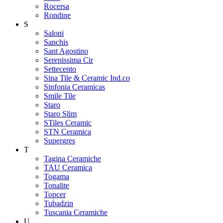
Rocersa
Rondine
S
Saloni
Sanchis
Sant Agostino
Serenissima Cir
Settecento
Sina Tile & Ceramic Ind.co
Sinfonia Ceramicas
Smile Tile
Staro
Staro Slim
STiles Ceramic
STN Ceramica
Supergres
T
Tagina Ceramiche
TAU Ceramica
Togama
Tonalite
Topcer
Tubadzin
Tuscania Ceramiche
U