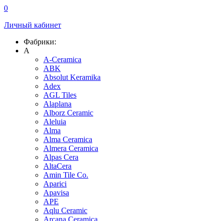
0
Личный кабинет
Фабрики:
A
A-Ceramica
ABK
Absolut Keramika
Adex
AGL Tiles
Alaplana
Alborz Ceramic
Aleluia
Alma
Alma Ceramica
Almera Ceramica
Alpas Cera
AltaCera
Amin Tile Co.
Aparici
Apavisa
APE
Aqlu Ceramic
Arcana Ceramica