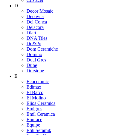
Cristacer
D
Decor Mosaic
Decovita
Del Conca
Delacora
Diart
DNA Tiles
Do&Po
Dom Ceramiche
Domino
Dual Gres
Dune
Durstone
E
Ecoceramic
Edimax
El Barco
El Molino
Elios Ceramica
Emigres
Emil Ceramica
Ennface
Equipe
Etili Seramik