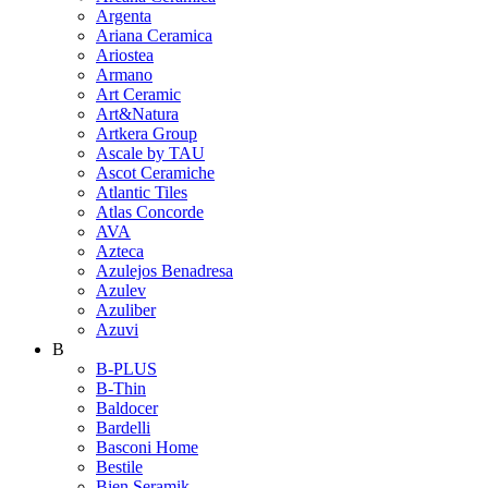
Argenta
Ariana Ceramica
Ariostea
Armano
Art Ceramic
Art&Natura
Artkera Group
Ascale by TAU
Ascot Ceramiche
Atlantic Tiles
Atlas Concorde
AVA
Azteca
Azulejos Benadresa
Azulev
Azuliber
Azuvi
B
B-PLUS
B-Thin
Baldocer
Bardelli
Basconi Home
Bestile
Bien Seramik