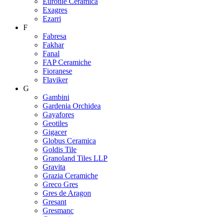
Eurotile Ceramica
Exagres
Ezarri
F
Fabresa
Fakhar
Fanal
FAP Ceramiche
Fioranese
Flaviker
G
Gambini
Gardenia Orchidea
Gayafores
Geotiles
Gigacer
Globus Ceramica
Goldis Tile
Granoland Tiles LLP
Gravita
Grazia Ceramiche
Greco Gres
Gres de Aragon
Gresant
Gresmanc