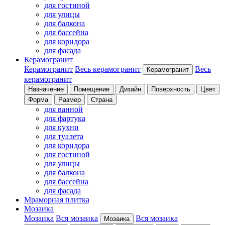
для гостиной
для улицы
для балкона
для бассейна
для коридора
для фасада
Керамогранит
Керамогранит
Весь керамогранит
Весь
Керамогранит
керамогранит
Назначение
Помещение
Дизайн
Поверхность
Цвет
Форма
Размер
Страна
для ванной
для фартука
для кухни
для туалета
для коридора
для гостиной
для улицы
для балкона
для бассейна
для фасада
Мраморная плитка
Мозаика
Мозаика
Вся мозаика
Вся мозаика
Мозаика