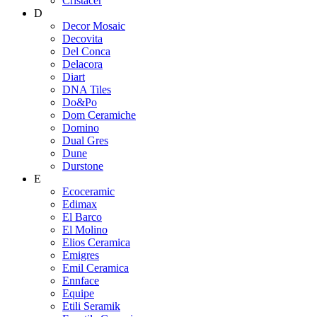
Cristacer
D
Decor Mosaic
Decovita
Del Conca
Delacora
Diart
DNA Tiles
Do&Po
Dom Ceramiche
Domino
Dual Gres
Dune
Durstone
E
Ecoceramic
Edimax
El Barco
El Molino
Elios Ceramica
Emigres
Emil Ceramica
Ennface
Equipe
Etili Seramik