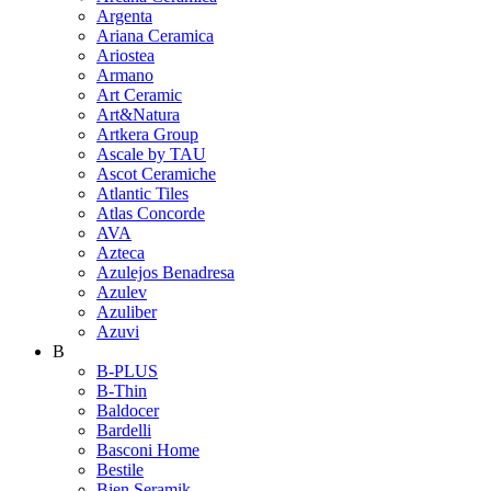
Argenta
Ariana Ceramica
Ariostea
Armano
Art Ceramic
Art&Natura
Artkera Group
Ascale by TAU
Ascot Ceramiche
Atlantic Tiles
Atlas Concorde
AVA
Azteca
Azulejos Benadresa
Azulev
Azuliber
Azuvi
B
B-PLUS
B-Thin
Baldocer
Bardelli
Basconi Home
Bestile
Bien Seramik