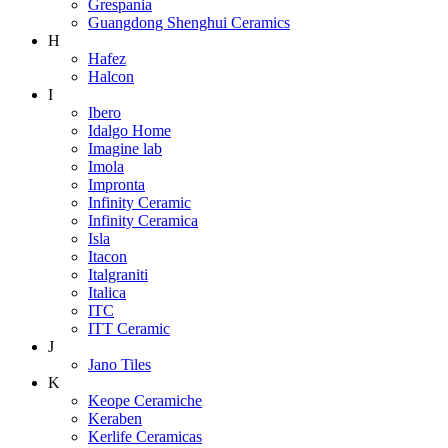
Grespania
Guangdong Shenghui Ceramics
H
Hafez
Halcon
I
Ibero
Idalgo Home
Imagine lab
Imola
Impronta
Infinity Ceramic
Infinity Ceramica
Isla
Itacon
Italgraniti
Italica
ITC
ITT Ceramic
J
Jano Tiles
K
Keope Ceramiche
Keraben
Kerlife Ceramicas