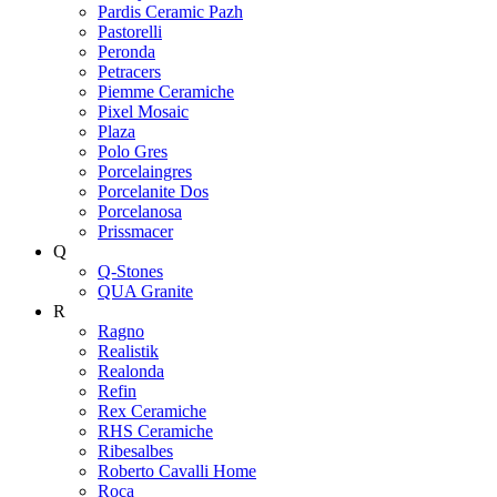
Pardis Ceramic Pazh
Pastorelli
Peronda
Petracers
Piemme Ceramiche
Pixel Mosaic
Plaza
Polo Gres
Porcelaingres
Porcelanite Dos
Porcelanosa
Prissmacer
Q
Q-Stones
QUA Granite
R
Ragno
Realistik
Realonda
Refin
Rex Ceramiche
RHS Ceramiche
Ribesalbes
Roberto Cavalli Home
Roca