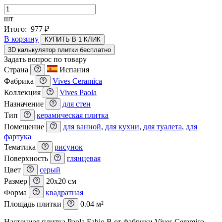
шт
Итого:
977
₽
В корзину
КУПИТЬ В 1 КЛИК
3D калькулятор плитки бесплатно
Задать вопрос по товару
Страна
Испания
Фабрика
Vives Ceramica
Коллекция
Vives Paola
Назначение
для стен
Тип
керамическая плитка
Помещение
для ванной
,
для кухни
,
для туалета
,
для
фартука
Тематика
рисунок
Поверхность
глянцевая
Цвет
серый
Размер
20x20 см
Форма
квадратная
Площадь плитки
0.04 м²
Настенная плитка Paola Fabio B от фабрики Vives Ceramica