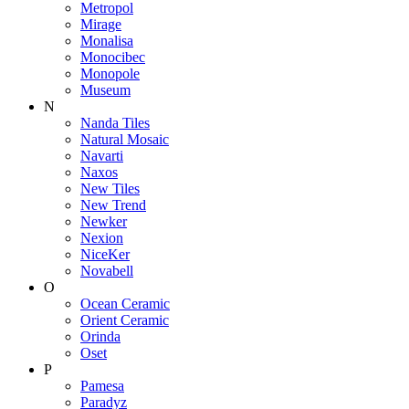
Metropol
Mirage
Monalisa
Monocibec
Monopole
Museum
N
Nanda Tiles
Natural Mosaic
Navarti
Naxos
New Tiles
New Trend
Newker
Nexion
NiceKer
Novabell
O
Ocean Ceramic
Orient Ceramic
Orinda
Oset
P
Pamesa
Paradyz