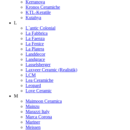
Kerranova
Kronos Ceramiche
KTL-Keratile
Kutahya
L
L`antic Colonial
La Fabbrica
La Faenza
La Fenice
La Platera
Landdecor
Landgrace
Lasselsberger
Laxveer Ceramic (Realistik)
LCM
Lea Ceramiche
Leopard
Love Ceramic
M
Maimoon Ceramica
Mainzu
Marazzi Italy
Marca Corona
Mariner
Meissen