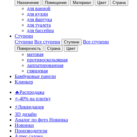
Назначение
Помещение
Материал
Цвет
Страна
для ванной
для кухни
для фартука
для туалета
для бассейна
Ступени
Ступени
Все ступени
Все ступени
Ступени
Поверхность
Страна
Цвет
матовая
противоскользящая
лаппатированная
глянцевая
Бамбуковые панели
Клинкер
🔥Распродажа
⭐-40% на плитку
⚡️Ликвидация
3D дизайн
Аналог по фото
Новинка
Новинки
Производители
Адрес салона