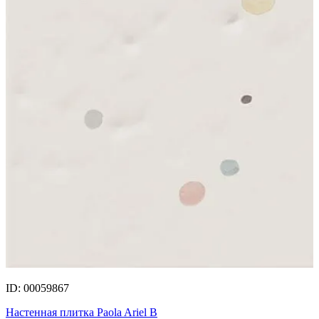
ID: 00059867
Настенная плитка Paola Ariel B