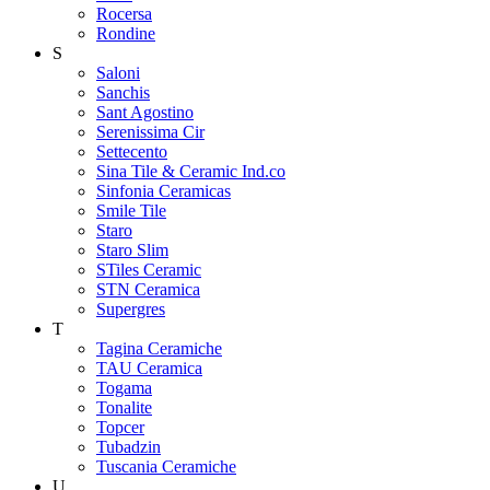
Rocersa
Rondine
S
Saloni
Sanchis
Sant Agostino
Serenissima Cir
Settecento
Sina Tile & Ceramic Ind.co
Sinfonia Ceramicas
Smile Tile
Staro
Staro Slim
STiles Ceramic
STN Ceramica
Supergres
T
Tagina Ceramiche
TAU Ceramica
Togama
Tonalite
Topcer
Tubadzin
Tuscania Ceramiche
U