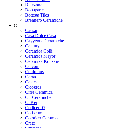
Bluezone
Bonaparte
Bottega Tiles
Brennero Ceramiche
C
Caesar
Casa Dolce Casa
Cayyenne Ceramiche
Century
Ceramica Colli
Ceramica Mayor
Ceramika Konskie
Cercom
Cerdomus
Cerrad
Cevica
Cicogres
Cifre Ceramica
Cir Ceramiche
Cl Ker
Codicer 95
Coliseum
Colorker Ceramica
Creto