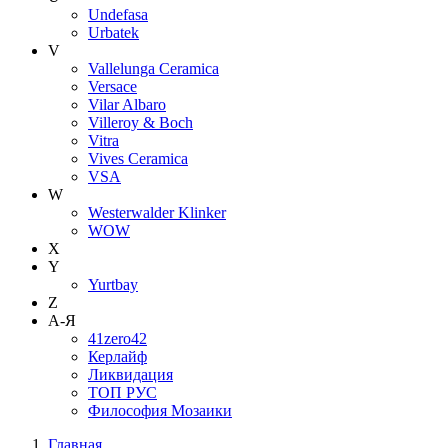
Undefasa
Urbatek
V
Vallelunga Ceramica
Versace
Vilar Albaro
Villeroy & Boch
Vitra
Vives Ceramica
VSA
W
Westerwalder Klinker
WOW
X
Y
Yurtbay
Z
А-Я
41zero42
Керлайф
Ликвидация
ТОП РУС
Философия Мозаики
Главная