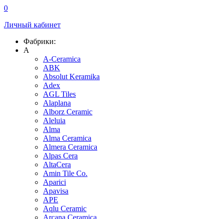
0
Личный кабинет
Фабрики:
A
A-Ceramica
ABK
Absolut Keramika
Adex
AGL Tiles
Alaplana
Alborz Ceramic
Aleluia
Alma
Alma Ceramica
Almera Ceramica
Alpas Cera
AltaCera
Amin Tile Co.
Aparici
Apavisa
APE
Aqlu Ceramic
Arcana Ceramica