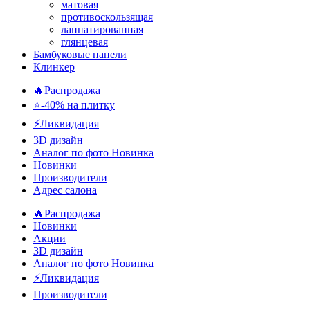
матовая
противоскользящая
лаппатированная
глянцевая
Бамбуковые панели
Клинкер
🔥Распродажа
⭐-40% на плитку
⚡️Ликвидация
3D дизайн
Аналог по фото
Новинка
Новинки
Производители
Адрес салона
🔥Распродажа
Новинки
Акции
3D дизайн
Аналог по фото
Новинка
⚡Ликвидация
Производители