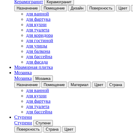
Керамогранит
Керамогранит
Назначение
Помещение
Дизайн
Поверхность
Цвет
для ванной
для фартука
для кухни
для туалета
для коридора
для гостиной
для улицы
для балкона
для бассейна
для фасада
Мраморная плитка
Мозаика
Мозаика
Мозаика
Назначение
Помещение
Материал
Цвет
Страна
для ванной
для кухни
для фартука
для туалета
для бассейна
Ступени
Ступени
Ступени
Поверхность
Страна
Цвет