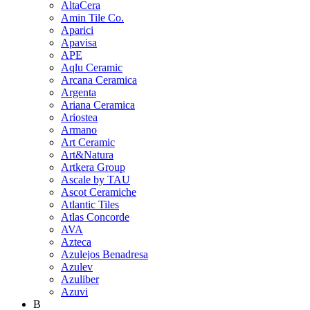
AltaCera
Amin Tile Co.
Aparici
Apavisa
APE
Aqlu Ceramic
Arcana Ceramica
Argenta
Ariana Ceramica
Ariostea
Armano
Art Ceramic
Art&Natura
Artkera Group
Ascale by TAU
Ascot Ceramiche
Atlantic Tiles
Atlas Concorde
AVA
Azteca
Azulejos Benadresa
Azulev
Azuliber
Azuvi
B