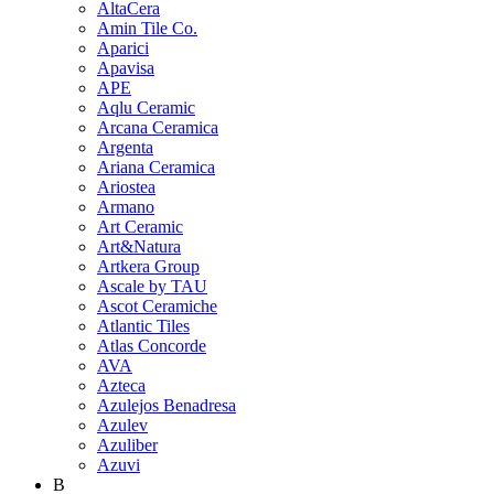
AltaCera
Amin Tile Co.
Aparici
Apavisa
APE
Aqlu Ceramic
Arcana Ceramica
Argenta
Ariana Ceramica
Ariostea
Armano
Art Ceramic
Art&Natura
Artkera Group
Ascale by TAU
Ascot Ceramiche
Atlantic Tiles
Atlas Concorde
AVA
Azteca
Azulejos Benadresa
Azulev
Azuliber
Azuvi
B