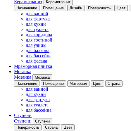
Керамогранит
Керамогранит
Назначение
Помещение
Дизайн
Поверхность
Цвет
для ванной
для фартука
для кухни
для туалета
для коридора
для гостиной
для улицы
для балкона
для бассейна
для фасада
Мраморная плитка
Мозаика
Мозаика
Мозаика
Назначение
Помещение
Материал
Цвет
Страна
для ванной
для кухни
для фартука
для туалета
для бассейна
Ступени
Ступени
Ступени
Поверхность
Страна
Цвет