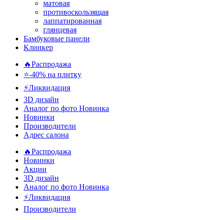
матовая
противоскользящая
лаппатированная
глянцевая
Бамбуковые панели
Клинкер
🔥Распродажа
⭐-40% на плитку
⚡️Ликвидация
3D дизайн
Аналог по фото
Новинка
Новинки
Производители
Адрес салона
🔥Распродажа
Новинки
Акции
3D дизайн
Аналог по фото
Новинка
⚡Ликвидация
Производители