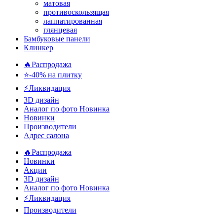
матовая
противоскользящая
лаппатированная
глянцевая
Бамбуковые панели
Клинкер
🔥Распродажа
⭐-40% на плитку
⚡️Ликвидация
3D дизайн
Аналог по фото
Новинка
Новинки
Производители
Адрес салона
🔥Распродажа
Новинки
Акции
3D дизайн
Аналог по фото
Новинка
⚡Ликвидация
Производители