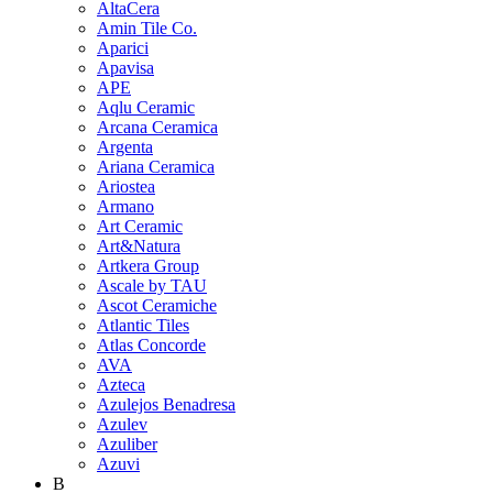
AltaCera
Amin Tile Co.
Aparici
Apavisa
APE
Aqlu Ceramic
Arcana Ceramica
Argenta
Ariana Ceramica
Ariostea
Armano
Art Ceramic
Art&Natura
Artkera Group
Ascale by TAU
Ascot Ceramiche
Atlantic Tiles
Atlas Concorde
AVA
Azteca
Azulejos Benadresa
Azulev
Azuliber
Azuvi
B