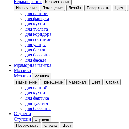
Керамогранит
Керамогранит
Назначение
Помещение
Дизайн
Поверхность
Цвет
для ванной
для фартука
для кухни
для туалета
для коридора
для гостиной
для улицы
для балкона
для бассейна
для фасада
Мраморная плитка
Мозаика
Мозаика
Мозаика
Назначение
Помещение
Материал
Цвет
Страна
для ванной
для кухни
для фартука
для туалета
для бассейна
Ступени
Ступени
Ступени
Поверхность
Страна
Цвет