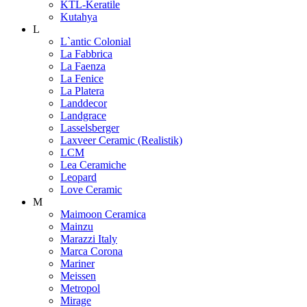
KTL-Keratile
Kutahya
L
L`antic Colonial
La Fabbrica
La Faenza
La Fenice
La Platera
Landdecor
Landgrace
Lasselsberger
Laxveer Ceramic (Realistik)
LCM
Lea Ceramiche
Leopard
Love Ceramic
M
Maimoon Ceramica
Mainzu
Marazzi Italy
Marca Corona
Mariner
Meissen
Metropol
Mirage