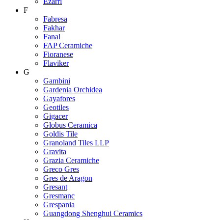
Ezarri
F
Fabresa
Fakhar
Fanal
FAP Ceramiche
Fioranese
Flaviker
G
Gambini
Gardenia Orchidea
Gayafores
Geotiles
Gigacer
Globus Ceramica
Goldis Tile
Granoland Tiles LLP
Gravita
Grazia Ceramiche
Greco Gres
Gres de Aragon
Gresant
Gresmanc
Grespania
Guangdong Shenghui Ceramics