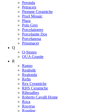
Peronda
Petracers
Piemme Ceramiche
Pixel Mosaic
Plaza
Polo Gres
Porcelaingres
Porcelanite Dos
Porcelanosa
Prissmacer
Q
Q-Stones
QUA Granite
R
Ragno
Realistik
Realonda
Refin
Rex Ceramiche
RHS Ceramiche
Ribesalbes
Roberto Cavalli Home
Roca
Rocersa
Rondine