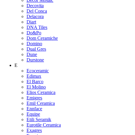
Decor Mosaic
Decovita
Del Conca
Delacora
Diart
DNA Tiles
Do&Po
Dom Ceramiche
Domino
Dual Gres
Dune
Durstone
E
Ecoceramic
Edimax
El Barco
El Molino
Elios Ceramica
Emigres
Emil Ceramica
Ennface
Equipe
Etili Seramik
Eurotile Ceramica
Exagres