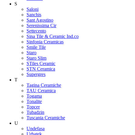
S
Saloni
Sanchis
Sant Agostino
Serenissima Cir
Settecento
Sina Tile & Ceramic Ind.co
Sinfonia Ceramicas
Smile Tile
Staro
Staro Slim
STiles Ceramic
STN Ceramica
Supergres
T
Tagina Ceramiche
TAU Ceramica
Togama
Tonalite
Topcer
Tubadzin
Tuscania Ceramiche
U
Undefasa
Urbatek