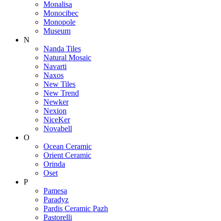
Monalisa
Monocibec
Monopole
Museum
N
Nanda Tiles
Natural Mosaic
Navarti
Naxos
New Tiles
New Trend
Newker
Nexion
NiceKer
Novabell
O
Ocean Ceramic
Orient Ceramic
Orinda
Oset
P
Pamesa
Paradyz
Pardis Ceramic Pazh
Pastorelli