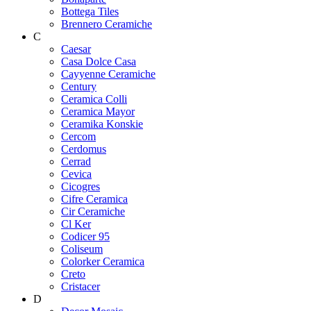
Bottega Tiles
Brennero Ceramiche
C
Caesar
Casa Dolce Casa
Cayyenne Ceramiche
Century
Ceramica Colli
Ceramica Mayor
Ceramika Konskie
Cercom
Cerdomus
Cerrad
Cevica
Cicogres
Cifre Ceramica
Cir Ceramiche
Cl Ker
Codicer 95
Coliseum
Colorker Ceramica
Creto
Cristacer
D