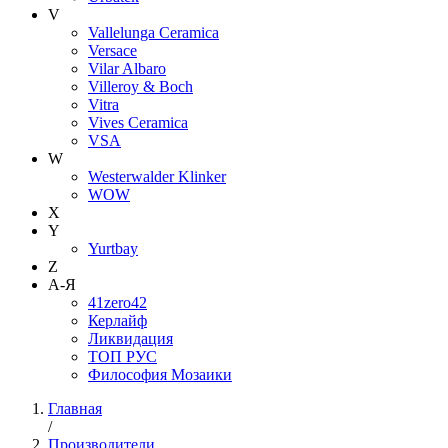
V
Vallelunga Ceramica
Versace
Vilar Albaro
Villeroy & Boch
Vitra
Vives Ceramica
VSA
W
Westerwalder Klinker
WOW
X
Y
Yurtbay
Z
А-Я
41zero42
Керлайф
Ликвидация
ТОП РУС
Философия Мозаики
Главная
/
Производители