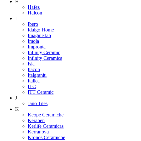
H
Hafez
Halcon
I
Ibero
Idalgo Home
Imagine lab
Imola
Impronta
Infinity Ceramic
Infinity Ceramica
Isla
Itacon
Italgraniti
Italica
ITC
ITT Ceramic
J
Jano Tiles
K
Keope Ceramiche
Keraben
Kerlife Ceramicas
Kerranova
Kronos Ceramiche