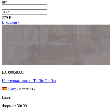
шт
279
₽
В корзину
ID: 00058331
Настенная плитка Traffic Grafito
Plaza
(Испания)
Цвет:
Формат:
30x90