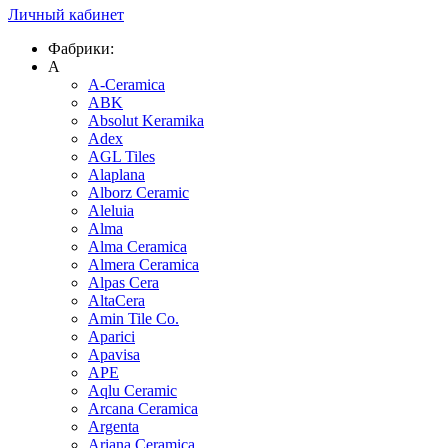
Личный кабинет
Фабрики:
A
A-Ceramica
ABK
Absolut Keramika
Adex
AGL Tiles
Alaplana
Alborz Ceramic
Aleluia
Alma
Alma Ceramica
Almera Ceramica
Alpas Cera
AltaCera
Amin Tile Co.
Aparici
Apavisa
APE
Aqlu Ceramic
Arcana Ceramica
Argenta
Ariana Ceramica