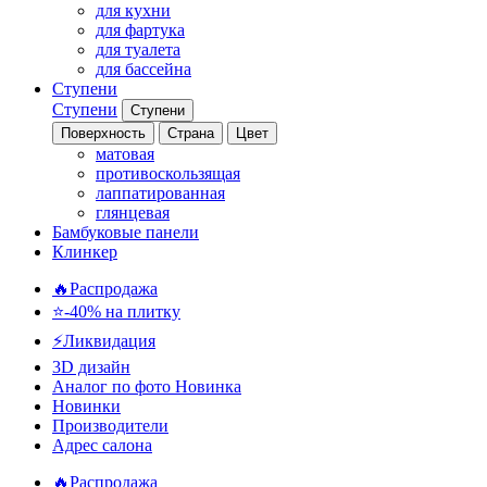
для кухни
для фартука
для туалета
для бассейна
Ступени
Ступени
Ступени
Поверхность
Страна
Цвет
матовая
противоскользящая
лаппатированная
глянцевая
Бамбуковые панели
Клинкер
🔥Распродажа
⭐-40% на плитку
⚡️Ликвидация
3D дизайн
Аналог по фото
Новинка
Новинки
Производители
Адрес салона
🔥Распродажа