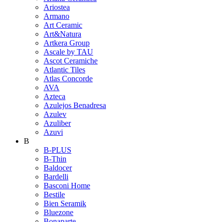
Ariostea
Armano
Art Ceramic
Art&Natura
Artkera Group
Ascale by TAU
Ascot Ceramiche
Atlantic Tiles
Atlas Concorde
AVA
Azteca
Azulejos Benadresa
Azulev
Azuliber
Azuvi
B
B-PLUS
B-Thin
Baldocer
Bardelli
Basconi Home
Bestile
Bien Seramik
Bluezone
Bonaparte