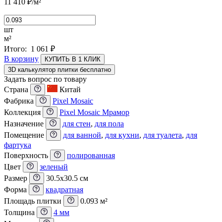
11 410
₽
/м²
шт
м²
Итого:
1 061
₽
В корзину
КУПИТЬ В 1 КЛИК
3D калькулятор плитки бесплатно
Задать вопрос по товару
Страна
Китай
Фабрика
Pixel Mosaic
Коллекция
Pixel Mosaic Мрамор
Назначение
для стен
,
для пола
Помещение
для ванной
,
для кухни
,
для туалета
,
для
фартука
Поверхность
полированная
Цвет
зеленый
Размер
30.5x30.5 см
Форма
квадратная
Площадь плитки
0.093 м²
Толщина
4 мм