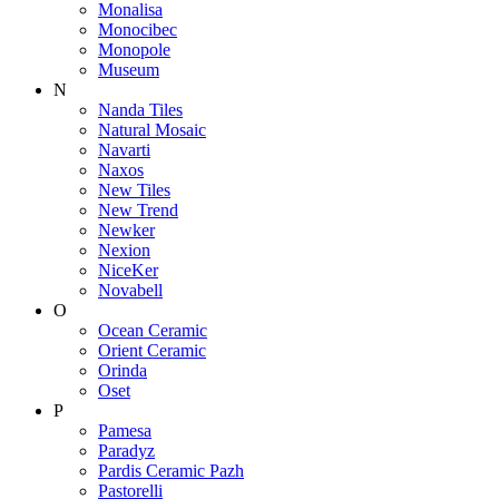
Monalisa
Monocibec
Monopole
Museum
N
Nanda Tiles
Natural Mosaic
Navarti
Naxos
New Tiles
New Trend
Newker
Nexion
NiceKer
Novabell
O
Ocean Ceramic
Orient Ceramic
Orinda
Oset
P
Pamesa
Paradyz
Pardis Ceramic Pazh
Pastorelli