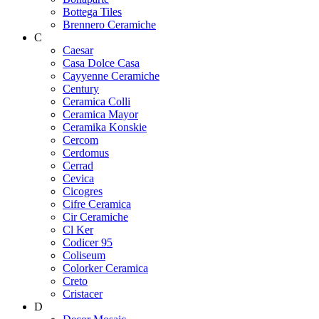
Bottega Tiles
Brennero Ceramiche
C
Caesar
Casa Dolce Casa
Cayyenne Ceramiche
Century
Ceramica Colli
Ceramica Mayor
Ceramika Konskie
Cercom
Cerdomus
Cerrad
Cevica
Cicogres
Cifre Ceramica
Cir Ceramiche
Cl Ker
Codicer 95
Coliseum
Colorker Ceramica
Creto
Cristacer
D