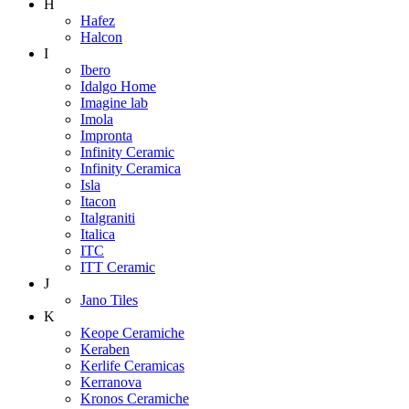
H
Hafez
Halcon
I
Ibero
Idalgo Home
Imagine lab
Imola
Impronta
Infinity Ceramic
Infinity Ceramica
Isla
Itacon
Italgraniti
Italica
ITC
ITT Ceramic
J
Jano Tiles
K
Keope Ceramiche
Keraben
Kerlife Ceramicas
Kerranova
Kronos Ceramiche