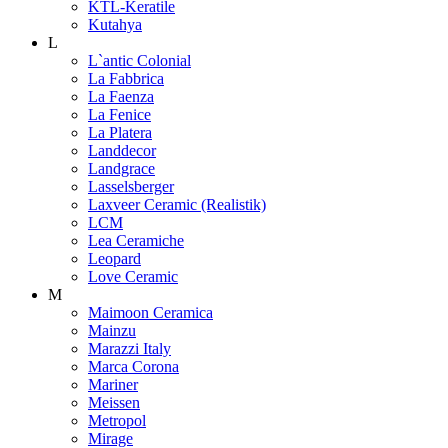
KTL-Keratile
Kutahya
L
L`antic Colonial
La Fabbrica
La Faenza
La Fenice
La Platera
Landdecor
Landgrace
Lasselsberger
Laxveer Ceramic (Realistik)
LCM
Lea Ceramiche
Leopard
Love Ceramic
M
Maimoon Ceramica
Mainzu
Marazzi Italy
Marca Corona
Mariner
Meissen
Metropol
Mirage