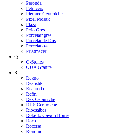
Peronda
Petracers
Piemme Ceramiche
Pixel Mosaic
Plaza
Polo Gres
Porcelaingres
Porcelanite Dos
Porcelanosa
Prissmacer
Q
Q-Stones
QUA Granite
R
Ragno
Realistik
Realonda
Refin
Rex Ceramiche
RHS Ceramiche
Ribesalbes
Roberto Cavalli Home
Roca
Rocersa
Rondine