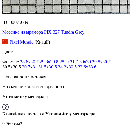
ID: 00075639
Мозаика из мрамора PIX 327 Tundra Grey
Pixel Mosaic
(Китай)
Цвет:
Формат:
28.6x30.7
29.8x29.8
28.2x31.7
30x30
29.8x30.7
30.5x30.5
30.7x31
31.5x30.5
34.2x30.5
33.6x33.6
Поверхность: матовая
Назначение: для стен, для пола
Уточняйте у менеджера
Ближайшая поставка
Уточняйте у менеджера
9 760
c
/м2