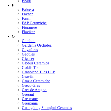
Ezarri
F
Fabresa
Fakhar
Fanal
FAP Ceramiche
Fioranese
Flaviker
G
Gambini
Gardenia Orchidea
Gayafores
Geotiles
Gigacer
Globus Ceramica
Goldis Tile
Granoland Tiles LLP
Gravita
Grazia Ceramiche
Greco Gres
Gres de Aragon
Gresant
Gresmanc
Grespania
Guangdong Shenghui Ceramics