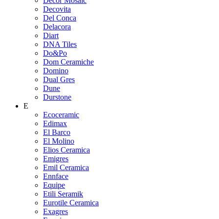
Decor Mosaic
Decovita
Del Conca
Delacora
Diart
DNA Tiles
Do&Po
Dom Ceramiche
Domino
Dual Gres
Dune
Durstone
E
Ecoceramic
Edimax
El Barco
El Molino
Elios Ceramica
Emigres
Emil Ceramica
Ennface
Equipe
Etili Seramik
Eurotile Ceramica
Exagres