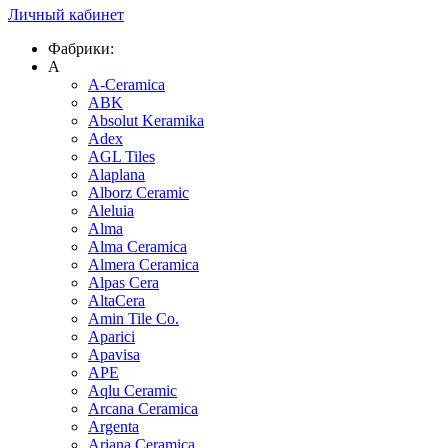
Личный кабинет
Фабрики:
A
A-Ceramica
ABK
Absolut Keramika
Adex
AGL Tiles
Alaplana
Alborz Ceramic
Aleluia
Alma
Alma Ceramica
Almera Ceramica
Alpas Cera
AltaCera
Amin Tile Co.
Aparici
Apavisa
APE
Aqlu Ceramic
Arcana Ceramica
Argenta
Ariana Ceramica