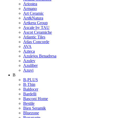
Ariostea
Armano
Art Ceramic
Art&Natura
Artkera Group
Ascale by TAU
Ascot Ceramiche
Atlantic Tiles
Atlas Concorde
AVA
Azteca
Azulejos Benadresa
Azulev
Azuliber
Azuvi
B
B-PLUS
B-Thin
Baldocer
Bardelli
Basconi Home
Bestile
Bien Seramik
Bluezone
Bonaparte