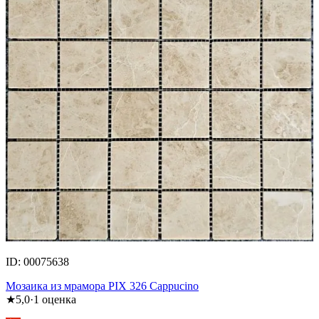
ID: 00075638
Мозаика из мрамора PIX 326 Cappucino
★
5,0
·
1
оценка