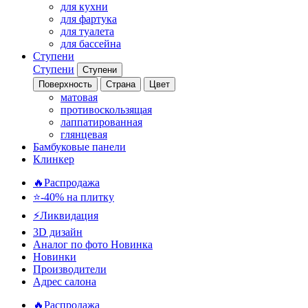
для кухни
для фартука
для туалета
для бассейна
Ступени
Ступени
Ступени
Поверхность
Страна
Цвет
матовая
противоскользящая
лаппатированная
глянцевая
Бамбуковые панели
Клинкер
🔥Распродажа
⭐-40% на плитку
⚡️Ликвидация
3D дизайн
Аналог по фото
Новинка
Новинки
Производители
Адрес салона
🔥Распродажа