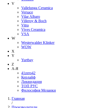
V
Vallelunga Ceramica
Versace
Vilar Albaro
Villeroy & Boch
Vitra
Vives Ceramica
VSA
W
Westerwalder Klinker
WOW
X
Y
Yurtbay
Z
А-Я
41zero42
Керлайф
Ликвидация
ТОП РУС
Философия Мозаики
Главная
/
Производители