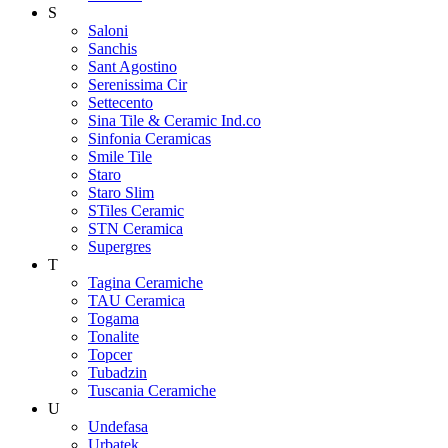
S
Saloni
Sanchis
Sant Agostino
Serenissima Cir
Settecento
Sina Tile & Ceramic Ind.co
Sinfonia Ceramicas
Smile Tile
Staro
Staro Slim
STiles Ceramic
STN Ceramica
Supergres
T
Tagina Ceramiche
TAU Ceramica
Togama
Tonalite
Topcer
Tubadzin
Tuscania Ceramiche
U
Undefasa
Urbatek