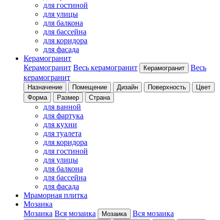
для гостиной
для улицы
для балкона
для бассейна
для коридора
для фасада
Керамогранит
Керамогранит
Весь керамогранит
Весь
Керамогранит
керамогранит
Назначение
Помещение
Дизайн
Поверхность
Цвет
Форма
Размер
Страна
для ванной
для фартука
для кухни
для туалета
для коридора
для гостиной
для улицы
для балкона
для бассейна
для фасада
Мраморная плитка
Мозаика
Мозаика
Вся мозаика
Вся мозаика
Мозаика