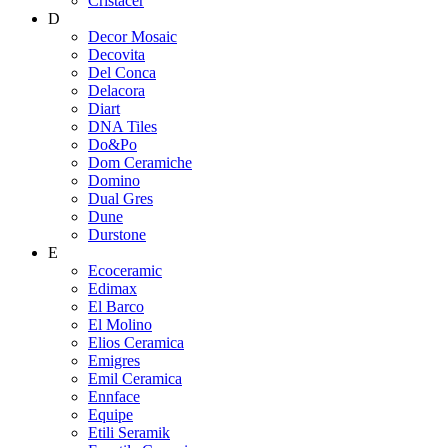
Cristacer
D
Decor Mosaic
Decovita
Del Conca
Delacora
Diart
DNA Tiles
Do&Po
Dom Ceramiche
Domino
Dual Gres
Dune
Durstone
E
Ecoceramic
Edimax
El Barco
El Molino
Elios Ceramica
Emigres
Emil Ceramica
Ennface
Equipe
Etili Seramik