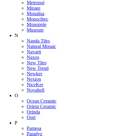
Metropol
Mirage
Monalisa
Monocibec
Monopole
Museum
N
Nanda Tiles
Natural Mosaic
Navarti
Naxos
New Tiles
New Trend
Newker
Nexion
NiceKer
Novabell
O
Ocean Ceramic
Orient Ceramic
Orinda
Oset
P
Pamesa
Paradyz