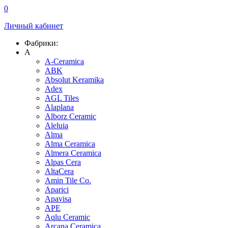
0
Личный кабинет
Фабрики:
A
A-Ceramica
ABK
Absolut Keramika
Adex
AGL Tiles
Alaplana
Alborz Ceramic
Aleluia
Alma
Alma Ceramica
Almera Ceramica
Alpas Cera
AltaCera
Amin Tile Co.
Aparici
Apavisa
APE
Aqlu Ceramic
Arcana Ceramica