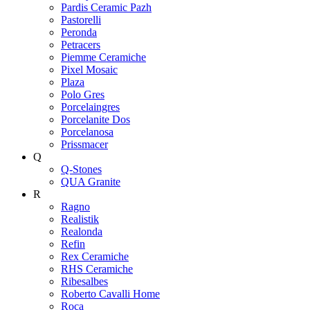
Pardis Ceramic Pazh
Pastorelli
Peronda
Petracers
Piemme Ceramiche
Pixel Mosaic
Plaza
Polo Gres
Porcelaingres
Porcelanite Dos
Porcelanosa
Prissmacer
Q
Q-Stones
QUA Granite
R
Ragno
Realistik
Realonda
Refin
Rex Ceramiche
RHS Ceramiche
Ribesalbes
Roberto Cavalli Home
Roca