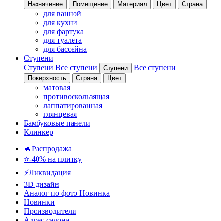
Назначение
Помещение
Материал
Цвет
Страна
для ванной
для кухни
для фартука
для туалета
для бассейна
Ступени
Ступени
Все ступени
Все ступени
Ступени
Поверхность
Страна
Цвет
матовая
противоскользящая
лаппатированная
глянцевая
Бамбуковые панели
Клинкер
🔥Распродажа
⭐-40% на плитку
⚡️Ликвидация
3D дизайн
Аналог по фото
Новинка
Новинки
Производители
Адрес салона