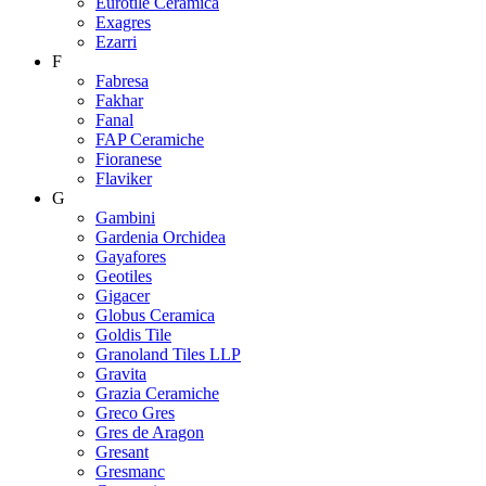
Eurotile Ceramica
Exagres
Ezarri
F
Fabresa
Fakhar
Fanal
FAP Ceramiche
Fioranese
Flaviker
G
Gambini
Gardenia Orchidea
Gayafores
Geotiles
Gigacer
Globus Ceramica
Goldis Tile
Granoland Tiles LLP
Gravita
Grazia Ceramiche
Greco Gres
Gres de Aragon
Gresant
Gresmanc