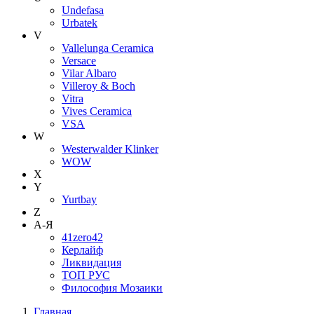
Undefasa
Urbatek
V
Vallelunga Ceramica
Versace
Vilar Albaro
Villeroy & Boch
Vitra
Vives Ceramica
VSA
W
Westerwalder Klinker
WOW
X
Y
Yurtbay
Z
А-Я
41zero42
Керлайф
Ликвидация
ТОП РУС
Философия Мозаики
Главная