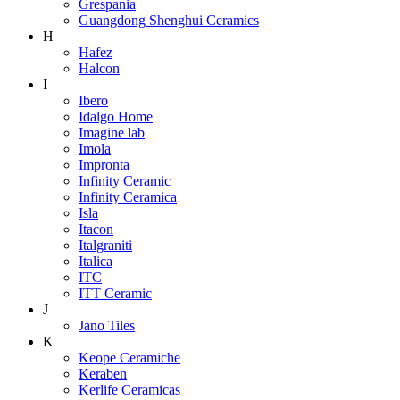
Grespania
Guangdong Shenghui Ceramics
H
Hafez
Halcon
I
Ibero
Idalgo Home
Imagine lab
Imola
Impronta
Infinity Ceramic
Infinity Ceramica
Isla
Itacon
Italgraniti
Italica
ITC
ITT Ceramic
J
Jano Tiles
K
Keope Ceramiche
Keraben
Kerlife Ceramicas