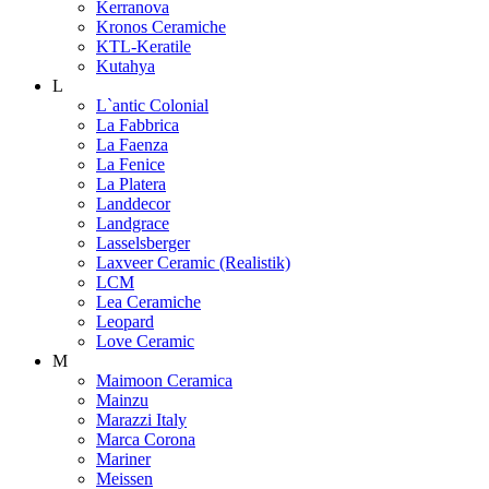
Kerranova
Kronos Ceramiche
KTL-Keratile
Kutahya
L
L`antic Colonial
La Fabbrica
La Faenza
La Fenice
La Platera
Landdecor
Landgrace
Lasselsberger
Laxveer Ceramic (Realistik)
LCM
Lea Ceramiche
Leopard
Love Ceramic
M
Maimoon Ceramica
Mainzu
Marazzi Italy
Marca Corona
Mariner
Meissen