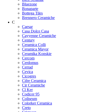
Bluezone
Bonaparte
Bottega Tiles
Brennero Ceramiche
C
Caesar
Casa Dolce Casa
Cayyenne Ceramiche
Century
Ceramica Colli
Ceramica Mayor
Ceramika Konskie
Cercom
Cerdomus
Cerrad
Cevica
Cicogres
Cifre Ceramica
Cir Ceramiche
Cl Ker
Codicer 95
Coliseum
Colorker Ceramica
Creto