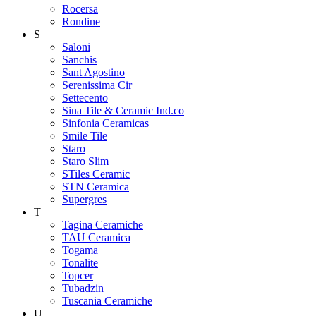
Rocersa
Rondine
S
Saloni
Sanchis
Sant Agostino
Serenissima Cir
Settecento
Sina Tile & Ceramic Ind.co
Sinfonia Ceramicas
Smile Tile
Staro
Staro Slim
STiles Ceramic
STN Ceramica
Supergres
T
Tagina Ceramiche
TAU Ceramica
Togama
Tonalite
Topcer
Tubadzin
Tuscania Ceramiche
U