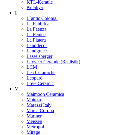
KTL-Keratile
Kutahya
L
L`antic Colonial
La Fabbrica
La Faenza
La Fenice
La Platera
Landdecor
Landgrace
Lasselsberger
Laxveer Ceramic (Realistik)
LCM
Lea Ceramiche
Leopard
Love Ceramic
M
Maimoon Ceramica
Mainzu
Marazzi Italy
Marca Corona
Mariner
Meissen
Metropol
Mirage