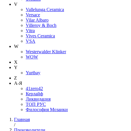
V
Vallelunga Ceramica
Versace
Vilar Albaro
Villeroy & Boch
Vitra
Vives Ceramica
VSA
W
Westerwalder Klinker
WOW
X
Y
Yurtbay
Z
А-Я
41zero42
Керлайф
Ликвидация
ТОП РУС
Философия Мозаики
Главная
/
Производители