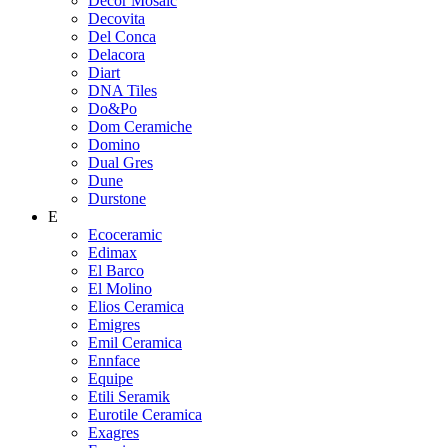
Decor Mosaic
Decovita
Del Conca
Delacora
Diart
DNA Tiles
Do&Po
Dom Ceramiche
Domino
Dual Gres
Dune
Durstone
E
Ecoceramic
Edimax
El Barco
El Molino
Elios Ceramica
Emigres
Emil Ceramica
Ennface
Equipe
Etili Seramik
Eurotile Ceramica
Exagres