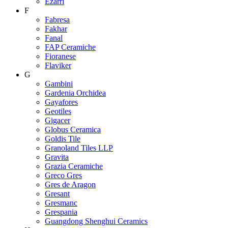
Ezarri
F
Fabresa
Fakhar
Fanal
FAP Ceramiche
Fioranese
Flaviker
G
Gambini
Gardenia Orchidea
Gayafores
Geotiles
Gigacer
Globus Ceramica
Goldis Tile
Granoland Tiles LLP
Gravita
Grazia Ceramiche
Greco Gres
Gres de Aragon
Gresant
Gresmanc
Grespania
Guangdong Shenghui Ceramics