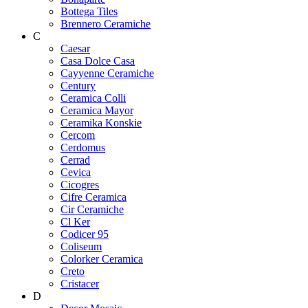
Bottega Tiles
Brennero Ceramiche
C
Caesar
Casa Dolce Casa
Cayyenne Ceramiche
Century
Ceramica Colli
Ceramica Mayor
Ceramika Konskie
Cercom
Cerdomus
Cerrad
Cevica
Cicogres
Cifre Ceramica
Cir Ceramiche
Cl Ker
Codicer 95
Coliseum
Colorker Ceramica
Creto
Cristacer
D