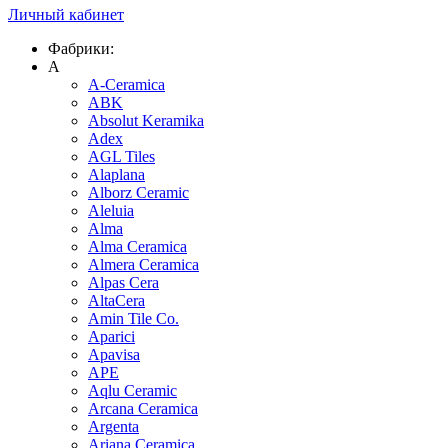
Личный кабинет
Фабрики:
A
A-Ceramica
ABK
Absolut Keramika
Adex
AGL Tiles
Alaplana
Alborz Ceramic
Aleluia
Alma
Alma Ceramica
Almera Ceramica
Alpas Cera
AltaCera
Amin Tile Co.
Aparici
Apavisa
APE
Aqlu Ceramic
Arcana Ceramica
Argenta
Ariana Ceramica