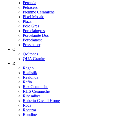
Peronda
Petracers
Piemme Ceramiche
Pixel Mosaic
Plaza
Polo Gres
Porcelaingres
Porcelanite Dos
Porcelanosa
Prissmacer
Q
Q-Stones
QUA Granite
R
Ragno
Realistik
Realonda
Refin
Rex Ceramiche
RHS Ceramiche
Ribesalbes
Roberto Cavalli Home
Roca
Rocersa
Rondine