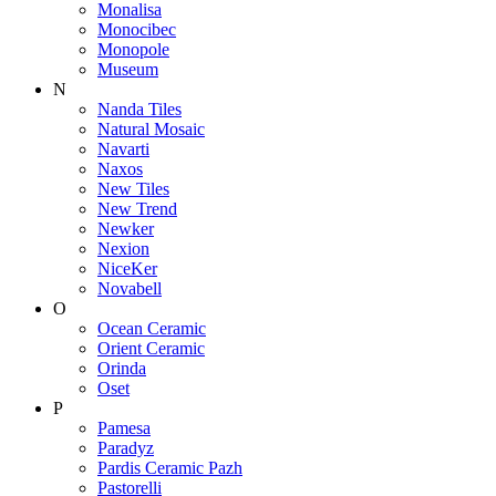
Monalisa
Monocibec
Monopole
Museum
N
Nanda Tiles
Natural Mosaic
Navarti
Naxos
New Tiles
New Trend
Newker
Nexion
NiceKer
Novabell
O
Ocean Ceramic
Orient Ceramic
Orinda
Oset
P
Pamesa
Paradyz
Pardis Ceramic Pazh
Pastorelli