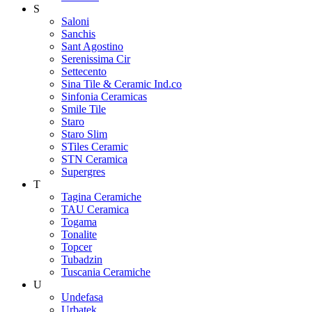
S
Saloni
Sanchis
Sant Agostino
Serenissima Cir
Settecento
Sina Tile & Ceramic Ind.co
Sinfonia Ceramicas
Smile Tile
Staro
Staro Slim
STiles Ceramic
STN Ceramica
Supergres
T
Tagina Ceramiche
TAU Ceramica
Togama
Tonalite
Topcer
Tubadzin
Tuscania Ceramiche
U
Undefasa
Urbatek