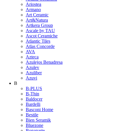
Ariostea
Armano
Art Ceramic
Art&Natura
Artkera Group
Ascale by TAU
Ascot Ceramiche
Atlantic Tiles
Atlas Concorde
AVA
Azteca
Azulejos Benadresa
Azulev
Azuliber
Azuvi
B
B-PLUS
B-Thin
Baldocer
Bardelli
Basconi Home
Bestile
Bien Seramik
Bluezone
Bonaparte