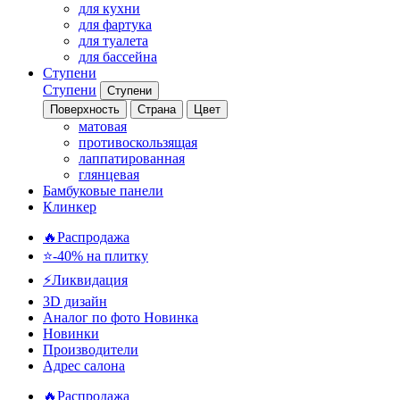
для кухни
для фартука
для туалета
для бассейна
Ступени
Ступени
Ступени
Поверхность
Страна
Цвет
матовая
противоскользящая
лаппатированная
глянцевая
Бамбуковые панели
Клинкер
🔥Распродажа
⭐-40% на плитку
⚡️Ликвидация
3D дизайн
Аналог по фото
Новинка
Новинки
Производители
Адрес салона
🔥Распродажа