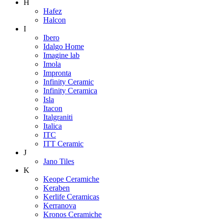
H
Hafez
Halcon
I
Ibero
Idalgo Home
Imagine lab
Imola
Impronta
Infinity Ceramic
Infinity Ceramica
Isla
Itacon
Italgraniti
Italica
ITC
ITT Ceramic
J
Jano Tiles
K
Keope Ceramiche
Keraben
Kerlife Ceramicas
Kerranova
Kronos Ceramiche