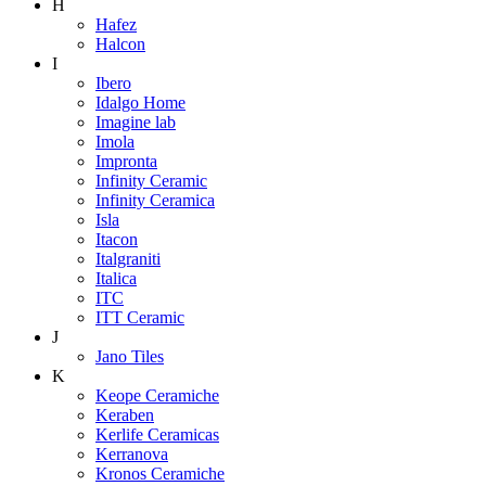
H
Hafez
Halcon
I
Ibero
Idalgo Home
Imagine lab
Imola
Impronta
Infinity Ceramic
Infinity Ceramica
Isla
Itacon
Italgraniti
Italica
ITC
ITT Ceramic
J
Jano Tiles
K
Keope Ceramiche
Keraben
Kerlife Ceramicas
Kerranova
Kronos Ceramiche