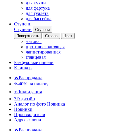
для кухни
для фартука
для туалета
для бассейна
Ступени
Ступени
Ступени
Поверхность
Страна
Цвет
матовая
противоскользящая
лаппатированная
глянцевая
Бамбуковые панели
Клинкер
🔥Распродажа
⭐-40% на плитку
⚡️Ликвидация
3D дизайн
Аналог по фото
Новинка
Новинки
Производители
Адрес салона
🔥Распродажа