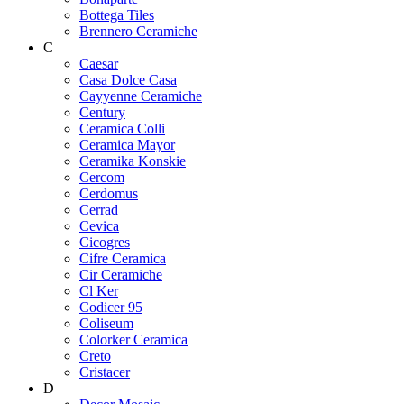
Bottega Tiles
Brennero Ceramiche
C
Caesar
Casa Dolce Casa
Cayyenne Ceramiche
Century
Ceramica Colli
Ceramica Mayor
Ceramika Konskie
Cercom
Cerdomus
Cerrad
Cevica
Cicogres
Cifre Ceramica
Cir Ceramiche
Cl Ker
Codicer 95
Coliseum
Colorker Ceramica
Creto
Cristacer
D