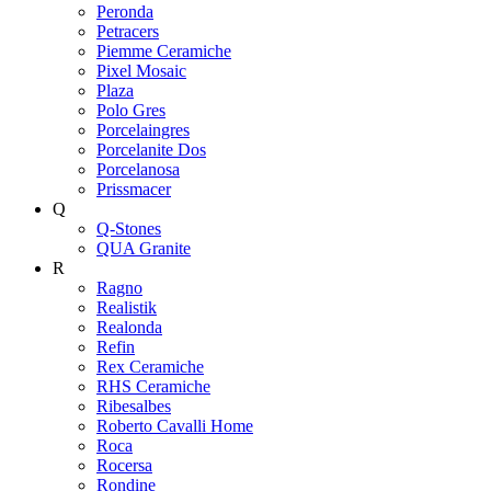
Peronda
Petracers
Piemme Ceramiche
Pixel Mosaic
Plaza
Polo Gres
Porcelaingres
Porcelanite Dos
Porcelanosa
Prissmacer
Q
Q-Stones
QUA Granite
R
Ragno
Realistik
Realonda
Refin
Rex Ceramiche
RHS Ceramiche
Ribesalbes
Roberto Cavalli Home
Roca
Rocersa
Rondine