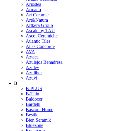
Ariostea
Armano
Art Ceramic
Art&Natura
Artkera Group
Ascale by TAU
Ascot Ceramiche
Atlantic Tiles
Atlas Concorde
AVA
Azteca
Azulejos Benadresa
Azulev
Azuliber
Azuvi
B
B-PLUS
B-Thin
Baldocer
Bardelli
Basconi Home
Bestile
Bien Seramik
Bluezone
Bonaparte