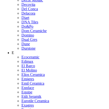
Decor Mosaic
Decovita
Del Conca
Delacora
Diart
DNA Tiles
Do&Po
Dom Ceramiche
Domino
Dual Gres
Dune
Durstone
E
Ecoceramic
Edimax
El Barco
El Molino
Elios Ceramica
Emigres
Emil Ceramica
Ennface
Equipe
Etili Seramik
Eurotile Ceramica
Exagres