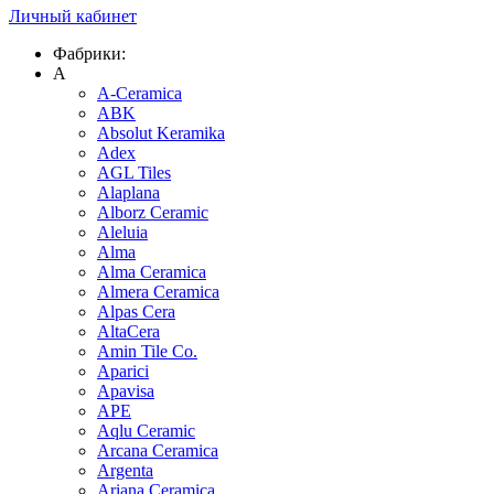
Личный кабинет
Фабрики:
A
A-Ceramica
ABK
Absolut Keramika
Adex
AGL Tiles
Alaplana
Alborz Ceramic
Aleluia
Alma
Alma Ceramica
Almera Ceramica
Alpas Cera
AltaCera
Amin Tile Co.
Aparici
Apavisa
APE
Aqlu Ceramic
Arcana Ceramica
Argenta
Ariana Ceramica