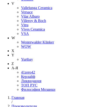
V
Vallelunga Ceramica
Versace
Vilar Albaro
Villeroy & Boch
Vitra
Vives Ceramica
VSA
W
Westerwalder Klinker
WOW
X
Y
Yurtbay
Z
А-Я
41zero42
Керлайф
Ликвидация
ТОП РУС
Философия Мозаики
Главная
/
Производители