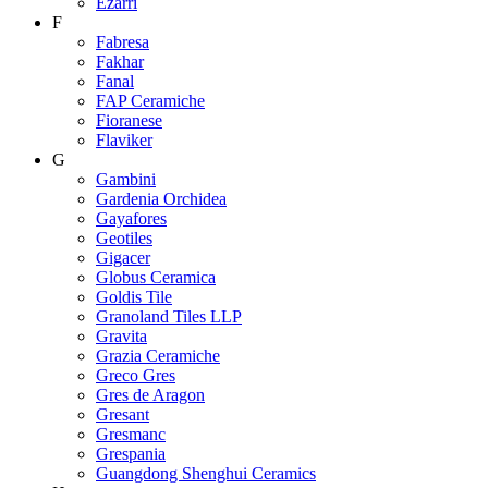
Ezarri
F
Fabresa
Fakhar
Fanal
FAP Ceramiche
Fioranese
Flaviker
G
Gambini
Gardenia Orchidea
Gayafores
Geotiles
Gigacer
Globus Ceramica
Goldis Tile
Granoland Tiles LLP
Gravita
Grazia Ceramiche
Greco Gres
Gres de Aragon
Gresant
Gresmanc
Grespania
Guangdong Shenghui Ceramics