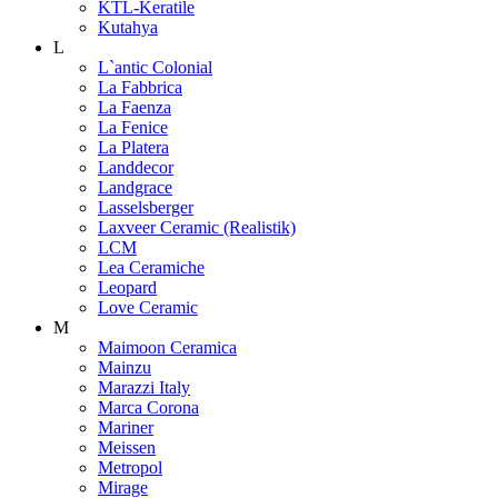
KTL-Keratile
Kutahya
L
L`antic Colonial
La Fabbrica
La Faenza
La Fenice
La Platera
Landdecor
Landgrace
Lasselsberger
Laxveer Ceramic (Realistik)
LCM
Lea Ceramiche
Leopard
Love Ceramic
M
Maimoon Ceramica
Mainzu
Marazzi Italy
Marca Corona
Mariner
Meissen
Metropol
Mirage