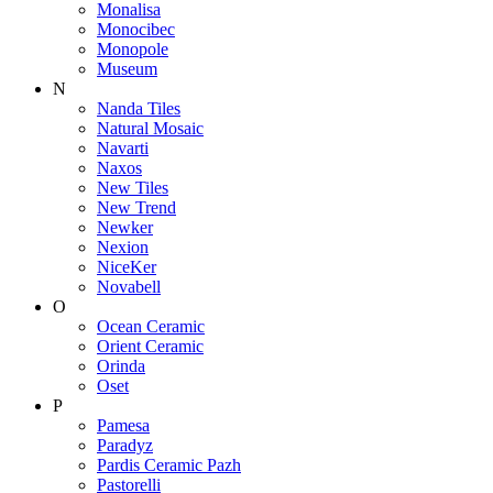
Monalisa
Monocibec
Monopole
Museum
N
Nanda Tiles
Natural Mosaic
Navarti
Naxos
New Tiles
New Trend
Newker
Nexion
NiceKer
Novabell
O
Ocean Ceramic
Orient Ceramic
Orinda
Oset
P
Pamesa
Paradyz
Pardis Ceramic Pazh
Pastorelli