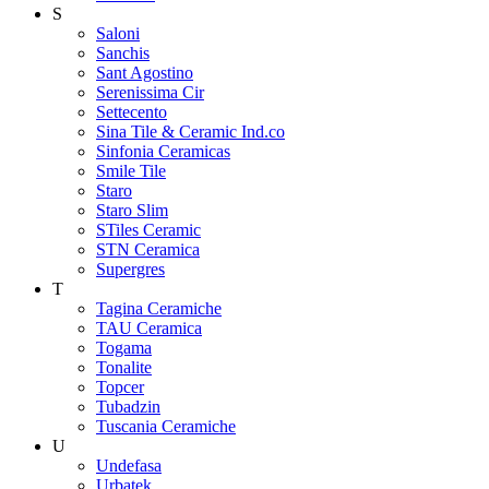
S
Saloni
Sanchis
Sant Agostino
Serenissima Cir
Settecento
Sina Tile & Ceramic Ind.co
Sinfonia Ceramicas
Smile Tile
Staro
Staro Slim
STiles Ceramic
STN Ceramica
Supergres
T
Tagina Ceramiche
TAU Ceramica
Togama
Tonalite
Topcer
Tubadzin
Tuscania Ceramiche
U
Undefasa
Urbatek