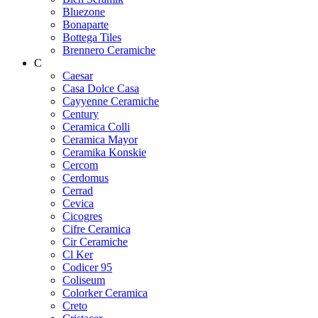
Bluezone
Bonaparte
Bottega Tiles
Brennero Ceramiche
C
Caesar
Casa Dolce Casa
Cayyenne Ceramiche
Century
Ceramica Colli
Ceramica Mayor
Ceramika Konskie
Cercom
Cerdomus
Cerrad
Cevica
Cicogres
Cifre Ceramica
Cir Ceramiche
Cl Ker
Codicer 95
Coliseum
Colorker Ceramica
Creto