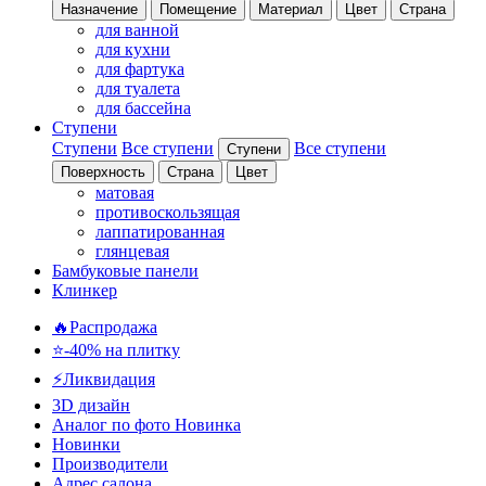
Назначение
Помещение
Материал
Цвет
Страна
для ванной
для кухни
для фартука
для туалета
для бассейна
Ступени
Ступени
Все ступени
Все ступени
Ступени
Поверхность
Страна
Цвет
матовая
противоскользящая
лаппатированная
глянцевая
Бамбуковые панели
Клинкер
🔥Распродажа
⭐-40% на плитку
⚡️Ликвидация
3D дизайн
Аналог по фото
Новинка
Новинки
Производители
Адрес салона