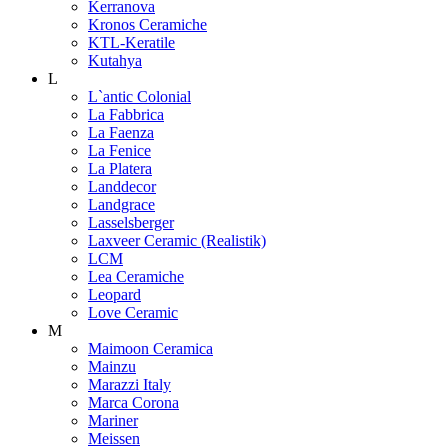
Kerranova
Kronos Ceramiche
KTL-Keratile
Kutahya
L
L`antic Colonial
La Fabbrica
La Faenza
La Fenice
La Platera
Landdecor
Landgrace
Lasselsberger
Laxveer Ceramic (Realistik)
LCM
Lea Ceramiche
Leopard
Love Ceramic
M
Maimoon Ceramica
Mainzu
Marazzi Italy
Marca Corona
Mariner
Meissen