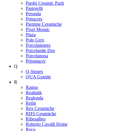
Pardis Ceramic Pazh
Pastorelli
Peronda
Petracers
Piemme Ceramiche
Pixel Mosaic
Plaza
Polo Gres
Porcelaingres
Porcelanite Dos
Porcelanosa
Prissmacer
Q
Q-Stones
QUA Granite
R
Ragno
Realistik
Realonda
Refin
Rex Ceramiche
RHS Ceramiche
Ribesalbes
Roberto Cavalli Home
Roca