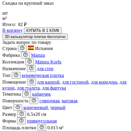
Скидка на крупный заказ
шт
м²
Итого:
82
₽
В корзину
КУПИТЬ В 1 КЛИК
3D калькулятор плитки бесплатно
Задать вопрос по товару
Страна
Испания
Фабрика
Mainzu
Коллекция
Mainzu Korfu
Назначение
для стен
Тип
керамическая плитка
Помещение
для ванной
,
для гостиной
,
для коридора
,
для
кухни
,
для туалета
,
для фартука
Тематика
кабанчик
Поверхность
глянцевая
,
матовая
Цвет
коричневый
,
черный
Размер
6.5x20 см
Форма
прямоугольная
Площадь плитки
0.013 м²