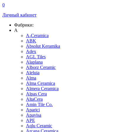
0
Личный кабинет
Фабрики:
A
A-Ceramica
ABK
Absolut Keramika
Adex
AGL Tiles
Alaplana
Alborz Ceramic
Aleluia
Alma
Alma Ceramica
Almera Ceramica
Alpas Cera
AltaCera
Amin Tile Co.
Aparici
Apavisa
APE
Aqlu Ceramic
Arcana Ceramica