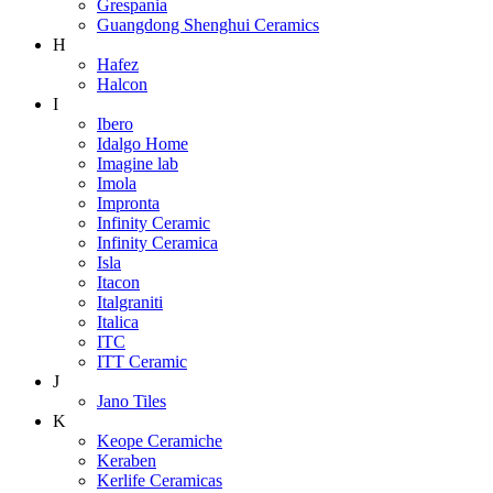
Grespania
Guangdong Shenghui Ceramics
H
Hafez
Halcon
I
Ibero
Idalgo Home
Imagine lab
Imola
Impronta
Infinity Ceramic
Infinity Ceramica
Isla
Itacon
Italgraniti
Italica
ITC
ITT Ceramic
J
Jano Tiles
K
Keope Ceramiche
Keraben
Kerlife Ceramicas