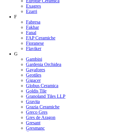
Eurotile Ceramica
Exagres
Ezarri
F
Fabresa
Fakhar
Fanal
FAP Ceramiche
Fioranese
Flaviker
G
Gambini
Gardenia Orchidea
Gayafores
Geotiles
Gigacer
Globus Ceramica
Goldis Tile
Granoland Tiles LLP
Gravita
Grazia Ceramiche
Greco Gres
Gres de Aragon
Gresant
Gresmanc