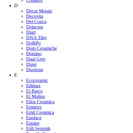
Cristacer
D
Decor Mosaic
Decovita
Del Conca
Delacora
Diart
DNA Tiles
Do&Po
Dom Ceramiche
Domino
Dual Gres
Dune
Durstone
E
Ecoceramic
Edimax
El Barco
El Molino
Elios Ceramica
Emigres
Emil Ceramica
Ennface
Equipe
Etili Seramik