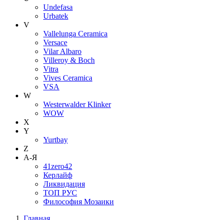
Undefasa
Urbatek
V
Vallelunga Ceramica
Versace
Vilar Albaro
Villeroy & Boch
Vitra
Vives Ceramica
VSA
W
Westerwalder Klinker
WOW
X
Y
Yurtbay
Z
А-Я
41zero42
Керлайф
Ликвидация
ТОП РУС
Философия Мозаики
Главная