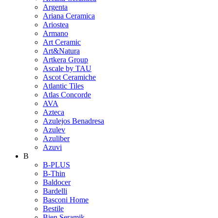
Argenta
Ariana Ceramica
Ariostea
Armano
Art Ceramic
Art&Natura
Artkera Group
Ascale by TAU
Ascot Ceramiche
Atlantic Tiles
Atlas Concorde
AVA
Azteca
Azulejos Benadresa
Azulev
Azuliber
Azuvi
B
B-PLUS
B-Thin
Baldocer
Bardelli
Basconi Home
Bestile
Bien Seramik