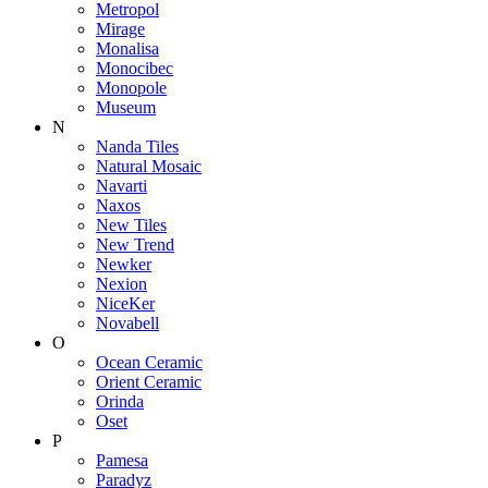
Metropol
Mirage
Monalisa
Monocibec
Monopole
Museum
N
Nanda Tiles
Natural Mosaic
Navarti
Naxos
New Tiles
New Trend
Newker
Nexion
NiceKer
Novabell
O
Ocean Ceramic
Orient Ceramic
Orinda
Oset
P
Pamesa
Paradyz