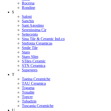
Rocersa
Rondine
S
Saloni
Sanchis
Sant Agostino
Serenissima Cir
Settecento
Sina Tile & Ceramic Ind.co
Sinfonia Ceramicas
Smile Tile
Staro
Staro Slim
STiles Ceramic
STN Ceramica
Supergres
T
Tagina Ceramiche
TAU Ceramica
Togama
Tonalite
Topcer
Tubadzin
Tuscania Ceramiche
U