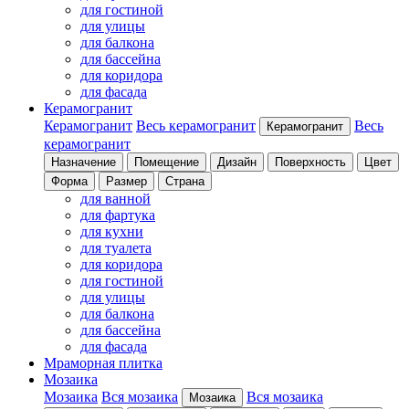
для гостиной
для улицы
для балкона
для бассейна
для коридора
для фасада
Керамогранит
Керамогранит
Весь керамогранит
Весь
Керамогранит
керамогранит
Назначение
Помещение
Дизайн
Поверхность
Цвет
Форма
Размер
Страна
для ванной
для фартука
для кухни
для туалета
для коридора
для гостиной
для улицы
для балкона
для бассейна
для фасада
Мраморная плитка
Мозаика
Мозаика
Вся мозаика
Вся мозаика
Мозаика