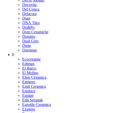
Decor Mosaic
Decovita
Del Conca
Delacora
Diart
DNA Tiles
Do&Po
Dom Ceramiche
Domino
Dual Gres
Dune
Durstone
E
Ecoceramic
Edimax
El Barco
El Molino
Elios Ceramica
Emigres
Emil Ceramica
Ennface
Equipe
Etili Seramik
Eurotile Ceramica
Exagres