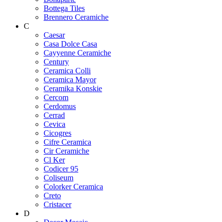
Bottega Tiles
Brennero Ceramiche
C
Caesar
Casa Dolce Casa
Cayyenne Ceramiche
Century
Ceramica Colli
Ceramica Mayor
Ceramika Konskie
Cercom
Cerdomus
Cerrad
Cevica
Cicogres
Cifre Ceramica
Cir Ceramiche
Cl Ker
Codicer 95
Coliseum
Colorker Ceramica
Creto
Cristacer
D