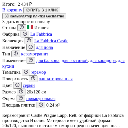
Итого:
2 434
₽
В корзину
КУПИТЬ В 1 КЛИК
3D калькулятор плитки бесплатно
Задать вопрос по товару
Страна
Италия
Фабрика
La Fabbrica
Коллекция
La Fabbrica Castle
Назначение
для пола
Тип
керамогранит
Помещение
для балкона
,
для гостиной
,
для коридора
,
для
кухни
Тематика
мрамор
Поверхность
лаппатированная
Цвет
серый
Размер
20x120 см
Форма
прямоугольная
Площадь плитки
0.24 м²
Керамогранит Castle Prague Lapp. Rett. от фабрики La Fabbrica
производства Италия. Материал имеет удобный формат
20x120, выполнен в стиле мрамор и предназначен для пола.