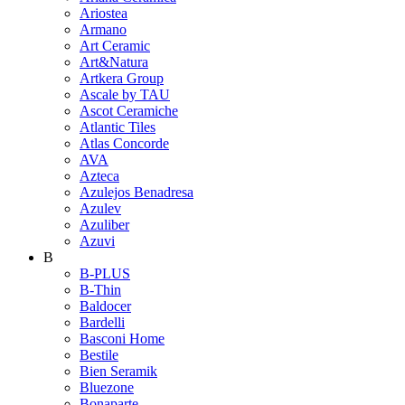
Ariostea
Armano
Art Ceramic
Art&Natura
Artkera Group
Ascale by TAU
Ascot Ceramiche
Atlantic Tiles
Atlas Concorde
AVA
Azteca
Azulejos Benadresa
Azulev
Azuliber
Azuvi
B
B-PLUS
B-Thin
Baldocer
Bardelli
Basconi Home
Bestile
Bien Seramik
Bluezone
Bonaparte