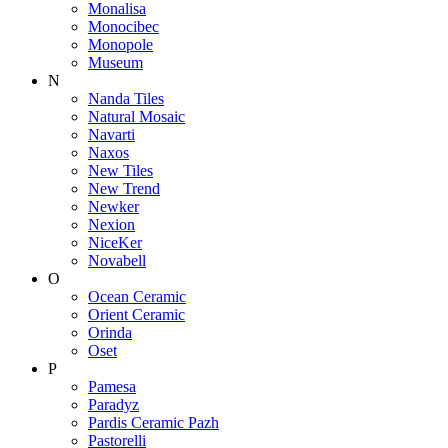
Monalisa
Monocibec
Monopole
Museum
N
Nanda Tiles
Natural Mosaic
Navarti
Naxos
New Tiles
New Trend
Newker
Nexion
NiceKer
Novabell
O
Ocean Ceramic
Orient Ceramic
Orinda
Oset
P
Pamesa
Paradyz
Pardis Ceramic Pazh
Pastorelli