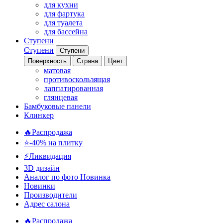
для кухни
для фартука
для туалета
для бассейна
Ступени
Ступени
Ступени
Поверхность
Страна
Цвет
матовая
противоскользящая
лаппатированная
глянцевая
Бамбуковые панели
Клинкер
🔥Распродажа
⭐-40% на плитку
⚡️Ликвидация
3D дизайн
Аналог по фото
Новинка
Новинки
Производители
Адрес салона
🔥Распродажа