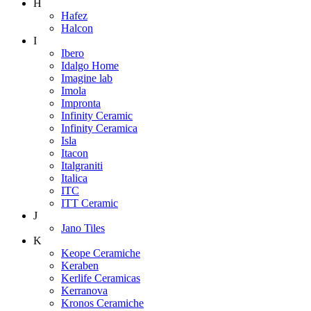
H
Hafez
Halcon
I
Ibero
Idalgo Home
Imagine lab
Imola
Impronta
Infinity Ceramic
Infinity Ceramica
Isla
Itacon
Italgraniti
Italica
ITC
ITT Ceramic
J
Jano Tiles
K
Keope Ceramiche
Keraben
Kerlife Ceramicas
Kerranova
Kronos Ceramiche