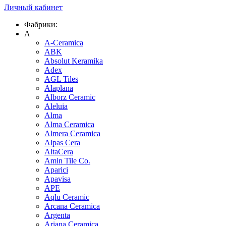
Личный кабинет
Фабрики:
A
A-Ceramica
ABK
Absolut Keramika
Adex
AGL Tiles
Alaplana
Alborz Ceramic
Aleluia
Alma
Alma Ceramica
Almera Ceramica
Alpas Cera
AltaCera
Amin Tile Co.
Aparici
Apavisa
APE
Aqlu Ceramic
Arcana Ceramica
Argenta
Ariana Ceramica