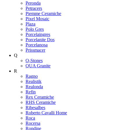
Peronda
Petracers
Piemme Ceramiche
Pixel Mosaic
Plaza
Polo Gres
Porcelaingres
Porcelanite Dos
Porcelanosa
Prissmacer
Q
Q-Stones
QUA Granite
R
Ragno
Realistik
Realonda
Refin
Rex Ceramiche
RHS Ceramiche
Ribesalbes
Roberto Cavalli Home
Roca
Rocersa
Rondine