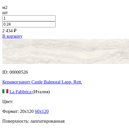
м2
шт
2 434
₽
В корзину
ID: 00000526
Керамогранит Castle Balmoral Lapp. Rett.
La Fabbrica
(Италия)
Цвет:
Формат:
20x120
60x120
Поверхность: лаппатированная