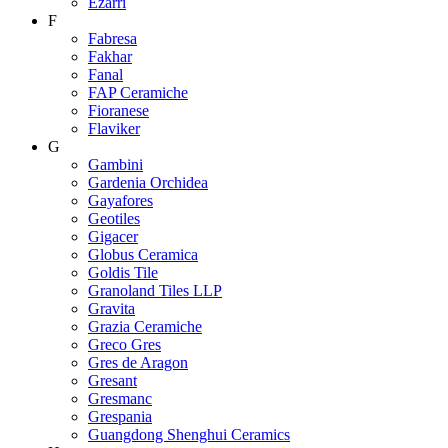
Ezarri
F
Fabresa
Fakhar
Fanal
FAP Ceramiche
Fioranese
Flaviker
G
Gambini
Gardenia Orchidea
Gayafores
Geotiles
Gigacer
Globus Ceramica
Goldis Tile
Granoland Tiles LLP
Gravita
Grazia Ceramiche
Greco Gres
Gres de Aragon
Gresant
Gresmanc
Grespania
Guangdong Shenghui Ceramics