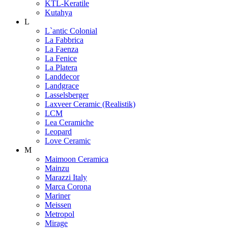
KTL-Keratile
Kutahya
L
L`antic Colonial
La Fabbrica
La Faenza
La Fenice
La Platera
Landdecor
Landgrace
Lasselsberger
Laxveer Ceramic (Realistik)
LCM
Lea Ceramiche
Leopard
Love Ceramic
M
Maimoon Ceramica
Mainzu
Marazzi Italy
Marca Corona
Mariner
Meissen
Metropol
Mirage