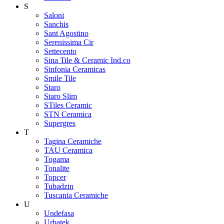
S
Saloni
Sanchis
Sant Agostino
Serenissima Cir
Settecento
Sina Tile & Ceramic Ind.co
Sinfonia Ceramicas
Smile Tile
Staro
Staro Slim
STiles Ceramic
STN Ceramica
Supergres
T
Tagina Ceramiche
TAU Ceramica
Togama
Tonalite
Topcer
Tubadzin
Tuscania Ceramiche
U
Undefasa
Urbatek