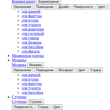
Керамогранит
Керамогранит
Назначение
Помещение
Дизайн
Поверхность
Цвет
для ванной
для фартука
для кухни
для туалета
для коридора
для гостиной
для улицы
для балкона
для бассейна
для фасада
Мраморная плитка
Мозаика
Мозаика
Мозаика
Назначение
Помещение
Материал
Цвет
Страна
для ванной
для кухни
для фартука
для туалета
для бассейна
Ступени
Ступени
Ступени
Поверхность
Страна
Цвет