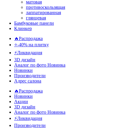
матовая
противоскользящая
лаппатированная
глянцевая
Бамбуковые панели
Клинкер
🔥Распродажа
⭐-40% на плитку
⚡️Ликвидация
3D дизайн
Аналог по фото
Новинка
Новинки
Производители
Адрес салона
🔥Распродажа
Новинки
Акции
3D дизайн
Аналог по фото
Новинка
⚡Ликвидация
Производители