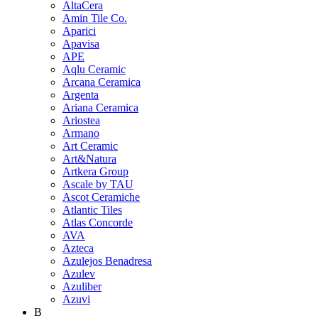
AltaCera
Amin Tile Co.
Aparici
Apavisa
APE
Aqlu Ceramic
Arcana Ceramica
Argenta
Ariana Ceramica
Ariostea
Armano
Art Ceramic
Art&Natura
Artkera Group
Ascale by TAU
Ascot Ceramiche
Atlantic Tiles
Atlas Concorde
AVA
Azteca
Azulejos Benadresa
Azulev
Azuliber
Azuvi
B