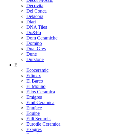
Decor Mosaic
Decovita
Del Conca
Delacora
Diart
DNA Tiles
Do&Po
Dom Ceramiche
Domino
Dual Gres
Dune
Durstone
E
Ecoceramic
Edimax
El Barco
El Molino
Elios Ceramica
Emigres
Emil Ceramica
Ennface
Equipe
Etili Seramik
Eurotile Ceramica
Exagres