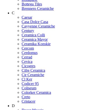
Bottega Tiles
Brennero Ceramiche
C
Caesar
Casa Dolce Casa
Cayyenne Ceramiche
Century
Ceramica Colli
Ceramica Mayor
Ceramika Konskie
Cercom
Cerdomus
Cerrad
Cevica
Cicogres
Cifre Ceramica
Cir Ceramiche
Cl Ker
Codicer 95
Coliseum
Colorker Ceramica
Creto
Cristacer
D