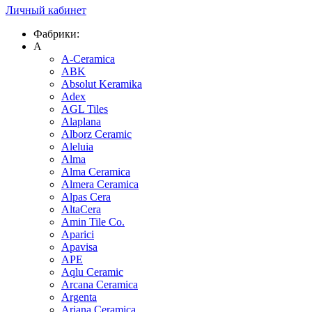
Личный кабинет
Фабрики:
A
A-Ceramica
ABK
Absolut Keramika
Adex
AGL Tiles
Alaplana
Alborz Ceramic
Aleluia
Alma
Alma Ceramica
Almera Ceramica
Alpas Cera
AltaCera
Amin Tile Co.
Aparici
Apavisa
APE
Aqlu Ceramic
Arcana Ceramica
Argenta
Ariana Ceramica