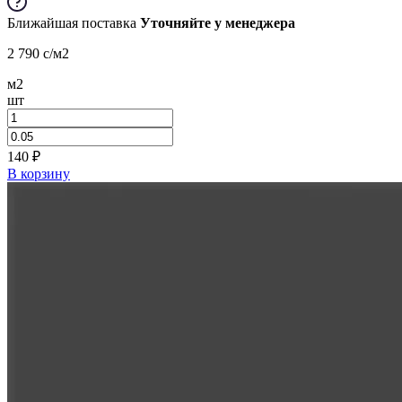
Ближайшая поставка
Уточняйте у менеджера
2 790
c
/м2
м2
шт
140
₽
В корзину