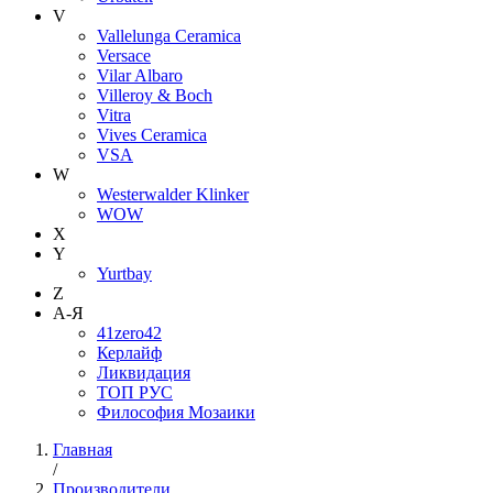
V
Vallelunga Ceramica
Versace
Vilar Albaro
Villeroy & Boch
Vitra
Vives Ceramica
VSA
W
Westerwalder Klinker
WOW
X
Y
Yurtbay
Z
А-Я
41zero42
Керлайф
Ликвидация
ТОП РУС
Философия Мозаики
Главная
/
Производители