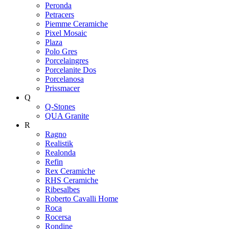
Peronda
Petracers
Piemme Ceramiche
Pixel Mosaic
Plaza
Polo Gres
Porcelaingres
Porcelanite Dos
Porcelanosa
Prissmacer
Q
Q-Stones
QUA Granite
R
Ragno
Realistik
Realonda
Refin
Rex Ceramiche
RHS Ceramiche
Ribesalbes
Roberto Cavalli Home
Roca
Rocersa
Rondine