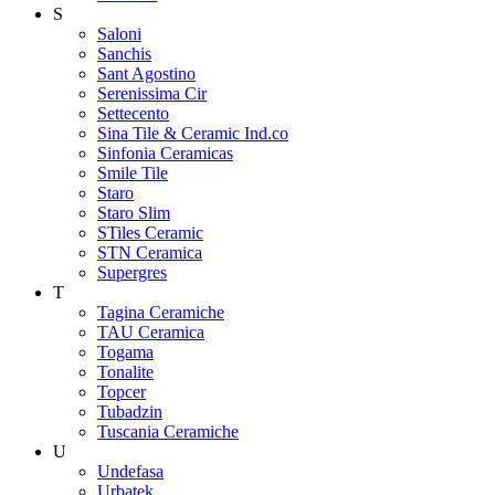
S
Saloni
Sanchis
Sant Agostino
Serenissima Cir
Settecento
Sina Tile & Ceramic Ind.co
Sinfonia Ceramicas
Smile Tile
Staro
Staro Slim
STiles Ceramic
STN Ceramica
Supergres
T
Tagina Ceramiche
TAU Ceramica
Togama
Tonalite
Topcer
Tubadzin
Tuscania Ceramiche
U
Undefasa
Urbatek