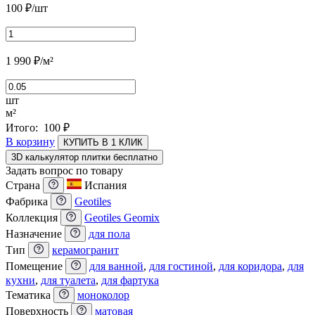
100
₽
/шт
1 990
₽
/м²
шт
м²
Итого:
100
₽
В корзину
КУПИТЬ В 1 КЛИК
3D калькулятор плитки бесплатно
Задать вопрос по товару
Страна
Испания
Фабрика
Geotiles
Коллекция
Geotiles Geomix
Назначение
для пола
Тип
керамогранит
Помещение
для ванной
,
для гостиной
,
для коридора
,
для
кухни
,
для туалета
,
для фартука
Тематика
моноколор
Поверхность
матовая