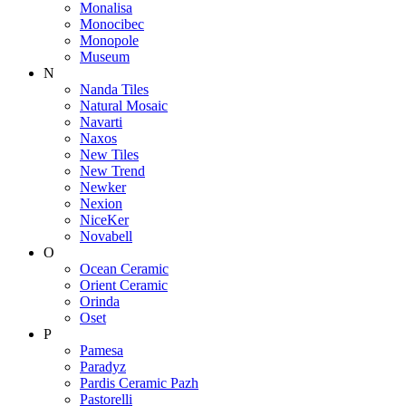
Monalisa
Monocibec
Monopole
Museum
N
Nanda Tiles
Natural Mosaic
Navarti
Naxos
New Tiles
New Trend
Newker
Nexion
NiceKer
Novabell
O
Ocean Ceramic
Orient Ceramic
Orinda
Oset
P
Pamesa
Paradyz
Pardis Ceramic Pazh
Pastorelli