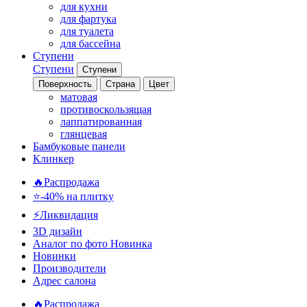
для кухни
для фартука
для туалета
для бассейна
Ступени
Ступени
Ступени
Поверхность
Страна
Цвет
матовая
противоскользящая
лаппатированная
глянцевая
Бамбуковые панели
Клинкер
🔥Распродажа
⭐-40% на плитку
⚡️Ликвидация
3D дизайн
Аналог по фото
Новинка
Новинки
Производители
Адрес салона
🔥Распродажа