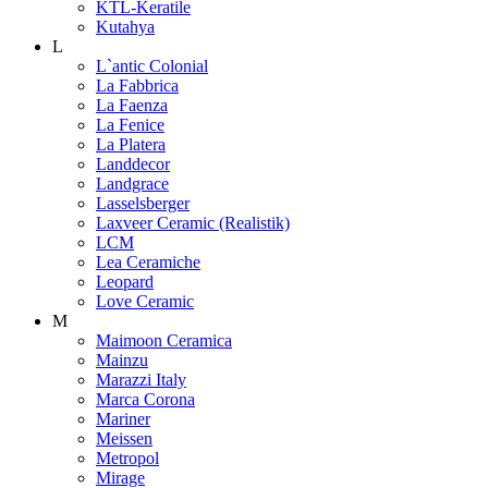
KTL-Keratile
Kutahya
L
L`antic Colonial
La Fabbrica
La Faenza
La Fenice
La Platera
Landdecor
Landgrace
Lasselsberger
Laxveer Ceramic (Realistik)
LCM
Lea Ceramiche
Leopard
Love Ceramic
M
Maimoon Ceramica
Mainzu
Marazzi Italy
Marca Corona
Mariner
Meissen
Metropol
Mirage