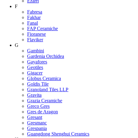
Ezarri
F
Fabresa
Fakhar
Fanal
FAP Ceramiche
Fioranese
Flaviker
G
Gambini
Gardenia Orchidea
Gayafores
Geotiles
Gigacer
Globus Ceramica
Goldis Tile
Granoland Tiles LLP
Gravita
Grazia Ceramiche
Greco Gres
Gres de Aragon
Gresant
Gresmanc
Grespania
Guangdong Shenghui Ceramics