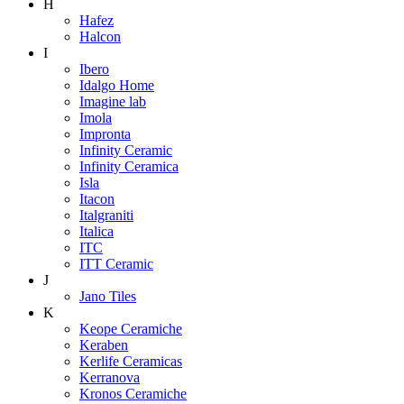
H
Hafez
Halcon
I
Ibero
Idalgo Home
Imagine lab
Imola
Impronta
Infinity Ceramic
Infinity Ceramica
Isla
Itacon
Italgraniti
Italica
ITC
ITT Ceramic
J
Jano Tiles
K
Keope Ceramiche
Keraben
Kerlife Ceramicas
Kerranova
Kronos Ceramiche