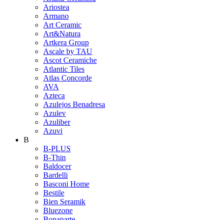
Ariostea
Armano
Art Ceramic
Art&Natura
Artkera Group
Ascale by TAU
Ascot Ceramiche
Atlantic Tiles
Atlas Concorde
AVA
Azteca
Azulejos Benadresa
Azulev
Azuliber
Azuvi
B
B-PLUS
B-Thin
Baldocer
Bardelli
Basconi Home
Bestile
Bien Seramik
Bluezone
Bonaparte