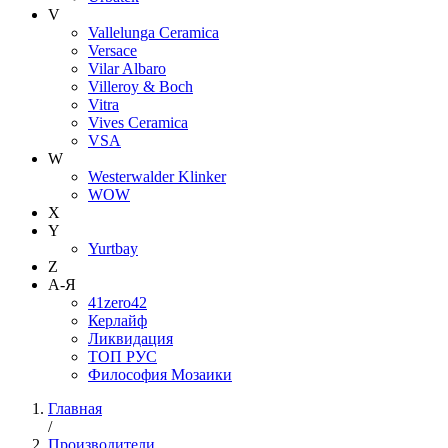
V
Vallelunga Ceramica
Versace
Vilar Albaro
Villeroy & Boch
Vitra
Vives Ceramica
VSA
W
Westerwalder Klinker
WOW
X
Y
Yurtbay
Z
А-Я
41zero42
Керлайф
Ликвидация
ТОП РУС
Философия Мозаики
Главная
/
Производители