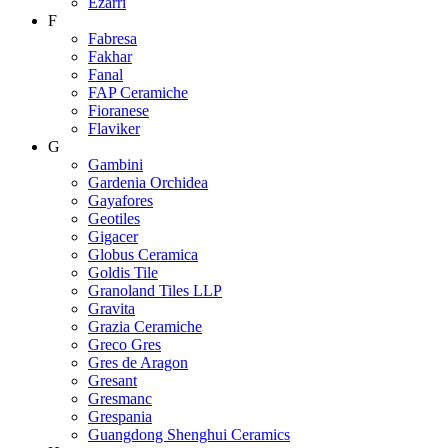
Ezarri
F
Fabresa
Fakhar
Fanal
FAP Ceramiche
Fioranese
Flaviker
G
Gambini
Gardenia Orchidea
Gayafores
Geotiles
Gigacer
Globus Ceramica
Goldis Tile
Granoland Tiles LLP
Gravita
Grazia Ceramiche
Greco Gres
Gres de Aragon
Gresant
Gresmanc
Grespania
Guangdong Shenghui Ceramics