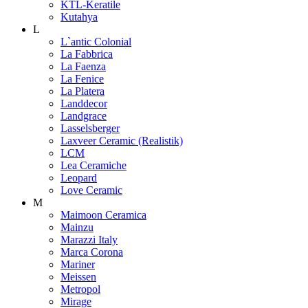
KTL-Keratile
Kutahya
L
L`antic Colonial
La Fabbrica
La Faenza
La Fenice
La Platera
Landdecor
Landgrace
Lasselsberger
Laxveer Ceramic (Realistik)
LCM
Lea Ceramiche
Leopard
Love Ceramic
M
Maimoon Ceramica
Mainzu
Marazzi Italy
Marca Corona
Mariner
Meissen
Metropol
Mirage