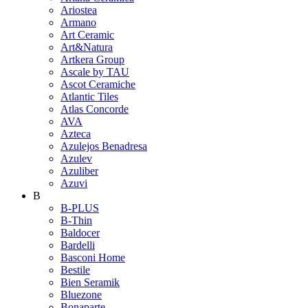
Ariostea
Armano
Art Ceramic
Art&Natura
Artkera Group
Ascale by TAU
Ascot Ceramiche
Atlantic Tiles
Atlas Concorde
AVA
Azteca
Azulejos Benadresa
Azulev
Azuliber
Azuvi
B
B-PLUS
B-Thin
Baldocer
Bardelli
Basconi Home
Bestile
Bien Seramik
Bluezone
Bonaparte