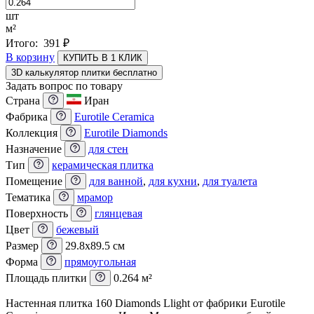
шт
м²
Итого:
391
₽
В корзину
КУПИТЬ В 1 КЛИК
3D калькулятор плитки бесплатно
Задать вопрос по товару
Страна
Иран
Фабрика
Eurotile Ceramica
Коллекция
Eurotile Diamonds
Назначение
для стен
Тип
керамическая плитка
Помещение
для ванной
,
для кухни
,
для туалета
Тематика
мрамор
Поверхность
глянцевая
Цвет
бежевый
Размер
29.8x89.5 см
Форма
прямоугольная
Площадь плитки
0.264 м²
Настенная плитка 160 Diamonds Llight от фабрики Eurotile