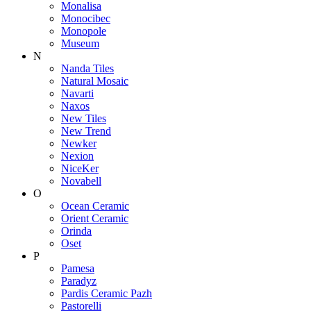
Monalisa
Monocibec
Monopole
Museum
N
Nanda Tiles
Natural Mosaic
Navarti
Naxos
New Tiles
New Trend
Newker
Nexion
NiceKer
Novabell
O
Ocean Ceramic
Orient Ceramic
Orinda
Oset
P
Pamesa
Paradyz
Pardis Ceramic Pazh
Pastorelli