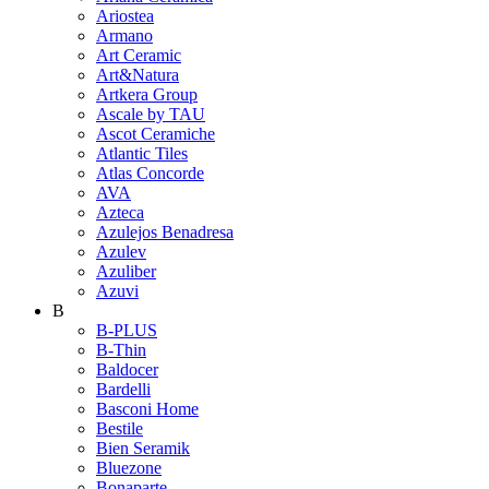
Ariostea
Armano
Art Ceramic
Art&Natura
Artkera Group
Ascale by TAU
Ascot Ceramiche
Atlantic Tiles
Atlas Concorde
AVA
Azteca
Azulejos Benadresa
Azulev
Azuliber
Azuvi
B
B-PLUS
B-Thin
Baldocer
Bardelli
Basconi Home
Bestile
Bien Seramik
Bluezone
Bonaparte