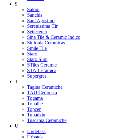
S
Saloni
Sanchis
Sant Agostino
Serenissima Cir
Settecento
Sina Tile & Ceramic Ind.co
Sinfonia Ceramicas
Smile Tile
Staro
Staro Slim
STiles Ceramic
STN Ceramica
Supergres
T
Tagina Ceramiche
TAU Ceramica
Togama
Tonalite
Topcer
Tubadzin
Tuscania Ceramiche
U
Undefasa
Urbatek