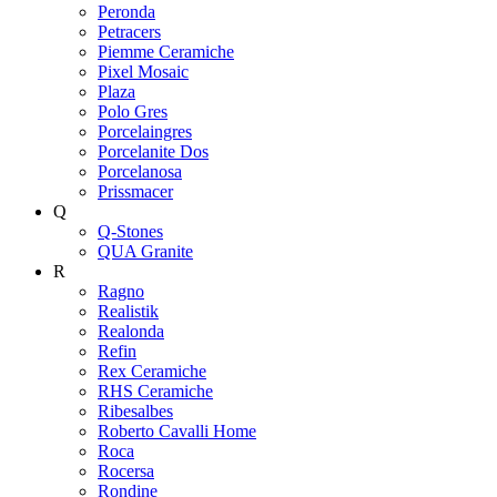
Peronda
Petracers
Piemme Ceramiche
Pixel Mosaic
Plaza
Polo Gres
Porcelaingres
Porcelanite Dos
Porcelanosa
Prissmacer
Q
Q-Stones
QUA Granite
R
Ragno
Realistik
Realonda
Refin
Rex Ceramiche
RHS Ceramiche
Ribesalbes
Roberto Cavalli Home
Roca
Rocersa
Rondine