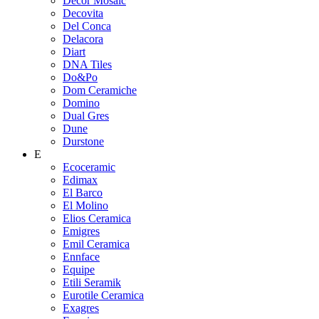
Decor Mosaic
Decovita
Del Conca
Delacora
Diart
DNA Tiles
Do&Po
Dom Ceramiche
Domino
Dual Gres
Dune
Durstone
E
Ecoceramic
Edimax
El Barco
El Molino
Elios Ceramica
Emigres
Emil Ceramica
Ennface
Equipe
Etili Seramik
Eurotile Ceramica
Exagres