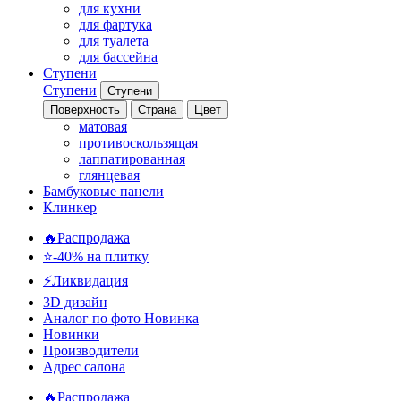
для кухни
для фартука
для туалета
для бассейна
Ступени
Ступени
Ступени
Поверхность
Страна
Цвет
матовая
противоскользящая
лаппатированная
глянцевая
Бамбуковые панели
Клинкер
🔥Распродажа
⭐-40% на плитку
⚡️Ликвидация
3D дизайн
Аналог по фото
Новинка
Новинки
Производители
Адрес салона
🔥Распродажа