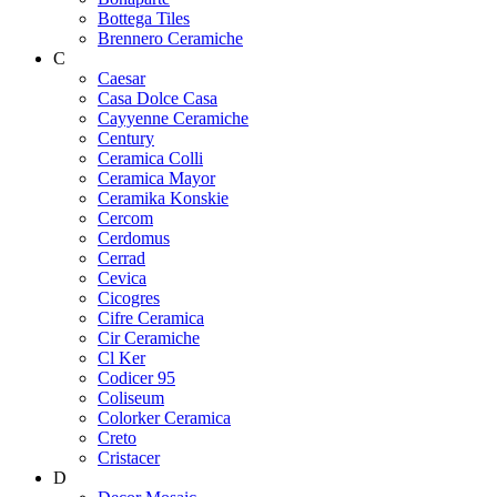
Bottega Tiles
Brennero Ceramiche
C
Caesar
Casa Dolce Casa
Cayyenne Ceramiche
Century
Ceramica Colli
Ceramica Mayor
Ceramika Konskie
Cercom
Cerdomus
Cerrad
Cevica
Cicogres
Cifre Ceramica
Cir Ceramiche
Cl Ker
Codicer 95
Coliseum
Colorker Ceramica
Creto
Cristacer
D