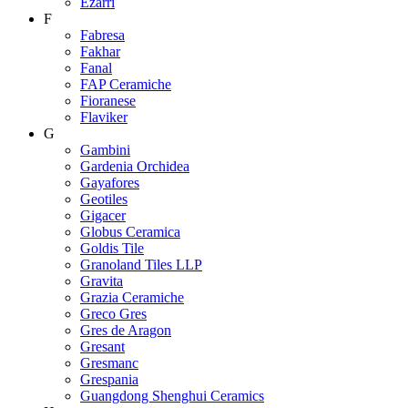
Ezarri
F
Fabresa
Fakhar
Fanal
FAP Ceramiche
Fioranese
Flaviker
G
Gambini
Gardenia Orchidea
Gayafores
Geotiles
Gigacer
Globus Ceramica
Goldis Tile
Granoland Tiles LLP
Gravita
Grazia Ceramiche
Greco Gres
Gres de Aragon
Gresant
Gresmanc
Grespania
Guangdong Shenghui Ceramics