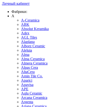
Личный кабинет
Фабрики:
A
A-Ceramica
ABK
Absolut Keramika
Adex
AGL Tiles
Alaplana
Alborz Ceramic
Aleluia
Alma
Alma Ceramica
Almera Ceramica
Alpas Cera
AltaCera
Amin Tile Co.
Aparici
Apavisa
APE
Aqlu Ceramic
Arcana Ceramica
Argenta
Ariana Ceramica