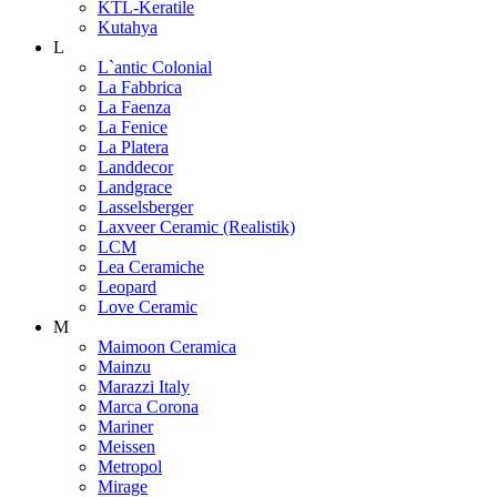
KTL-Keratile
Kutahya
L
L`antic Colonial
La Fabbrica
La Faenza
La Fenice
La Platera
Landdecor
Landgrace
Lasselsberger
Laxveer Ceramic (Realistik)
LCM
Lea Ceramiche
Leopard
Love Ceramic
M
Maimoon Ceramica
Mainzu
Marazzi Italy
Marca Corona
Mariner
Meissen
Metropol
Mirage