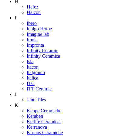
H
Hafez
Halcon
I
Ibero
Idalgo Home
Imagine lab
Imola
Impronta
Infinity Ceramic
Infinity Ceramica
Isla
Itacon
Italgraniti
Italica
ITC
ITT Ceramic
J
Jano Tiles
K
Keope Ceramiche
Keraben
Kerlife Ceramicas
Kerranova
Kronos Ceramiche