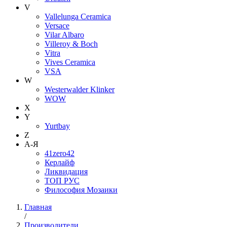
V
Vallelunga Ceramica
Versace
Vilar Albaro
Villeroy & Boch
Vitra
Vives Ceramica
VSA
W
Westerwalder Klinker
WOW
X
Y
Yurtbay
Z
А-Я
41zero42
Керлайф
Ликвидация
ТОП РУС
Философия Мозаики
Главная
/
Производители