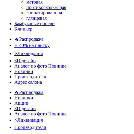
матовая
противоскользящая
лаппатированная
глянцевая
Бамбуковые панели
Клинкер
🔥Распродажа
⭐-40% на плитку
⚡️Ликвидация
3D дизайн
Аналог по фото
Новинка
Новинки
Производители
Адрес салона
🔥Распродажа
Новинки
Акции
3D дизайн
Аналог по фото
Новинка
⚡Ликвидация
Производители