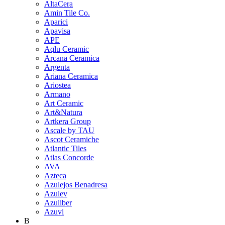
AltaCera
Amin Tile Co.
Aparici
Apavisa
APE
Aqlu Ceramic
Arcana Ceramica
Argenta
Ariana Ceramica
Ariostea
Armano
Art Ceramic
Art&Natura
Artkera Group
Ascale by TAU
Ascot Ceramiche
Atlantic Tiles
Atlas Concorde
AVA
Azteca
Azulejos Benadresa
Azulev
Azuliber
Azuvi
B