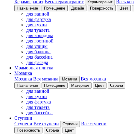
Керамогранит
Весь керамогранит
Весь ке
Керамогранит
Назначение
Помещение
Дизайн
Поверхность
Цвет
для ванной
для фартука
для кухни
для туалета
для коридора
для гостиной
для улицы
для балкона
для бассейна
для фасада
Мраморная плитка
Мозаика
Мозаика
Вся мозаика
Вся мозаика
Мозаика
Назначение
Помещение
Материал
Цвет
Страна
для ванной
для кухни
для фартука
для туалета
для бассейна
Ступени
Ступени
Все ступени
Все ступени
Ступени
Поверхность
Страна
Цвет