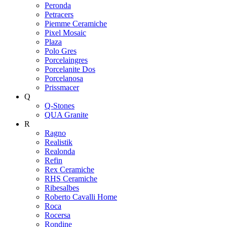
Peronda
Petracers
Piemme Ceramiche
Pixel Mosaic
Plaza
Polo Gres
Porcelaingres
Porcelanite Dos
Porcelanosa
Prissmacer
Q
Q-Stones
QUA Granite
R
Ragno
Realistik
Realonda
Refin
Rex Ceramiche
RHS Ceramiche
Ribesalbes
Roberto Cavalli Home
Roca
Rocersa
Rondine