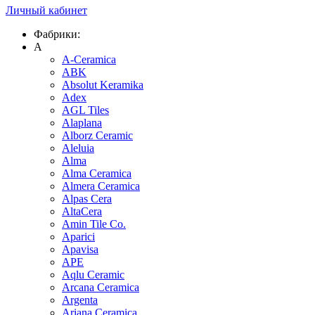
Личный кабинет
Фабрики:
A
A-Ceramica
ABK
Absolut Keramika
Adex
AGL Tiles
Alaplana
Alborz Ceramic
Aleluia
Alma
Alma Ceramica
Almera Ceramica
Alpas Cera
AltaCera
Amin Tile Co.
Aparici
Apavisa
APE
Aqlu Ceramic
Arcana Ceramica
Argenta
Ariana Ceramica