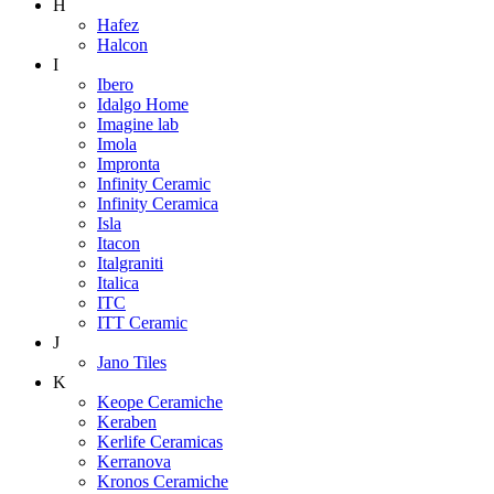
H
Hafez
Halcon
I
Ibero
Idalgo Home
Imagine lab
Imola
Impronta
Infinity Ceramic
Infinity Ceramica
Isla
Itacon
Italgraniti
Italica
ITC
ITT Ceramic
J
Jano Tiles
K
Keope Ceramiche
Keraben
Kerlife Ceramicas
Kerranova
Kronos Ceramiche