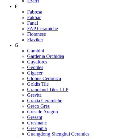
Ezarri
F
Fabresa
Fakhar
Fanal
FAP Ceramiche
Fioranese
Flaviker
G
Gambini
Gardenia Orchidea
Gayafores
Geotiles
Gigacer
Globus Ceramica
Goldis Tile
Granoland Tiles LLP
Gravita
Grazia Ceramiche
Greco Gres
Gres de Aragon
Gresant
Gresmanc
Grespania
Guangdong Shenghui Ceramics