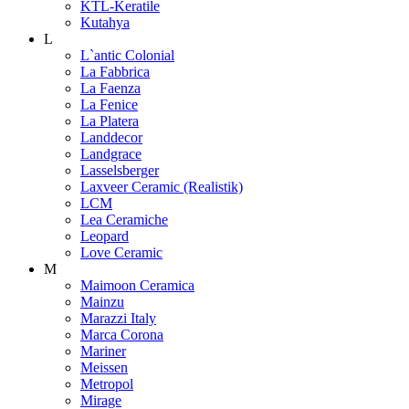
KTL-Keratile
Kutahya
L
L`antic Colonial
La Fabbrica
La Faenza
La Fenice
La Platera
Landdecor
Landgrace
Lasselsberger
Laxveer Ceramic (Realistik)
LCM
Lea Ceramiche
Leopard
Love Ceramic
M
Maimoon Ceramica
Mainzu
Marazzi Italy
Marca Corona
Mariner
Meissen
Metropol
Mirage