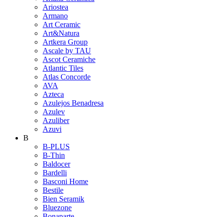
Ariostea
Armano
Art Ceramic
Art&Natura
Artkera Group
Ascale by TAU
Ascot Ceramiche
Atlantic Tiles
Atlas Concorde
AVA
Azteca
Azulejos Benadresa
Azulev
Azuliber
Azuvi
B
B-PLUS
B-Thin
Baldocer
Bardelli
Basconi Home
Bestile
Bien Seramik
Bluezone
Bonaparte