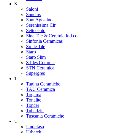
S
Saloni
Sanchis
Sant Agostino
Serenissima Cir
Settecento
Sina Tile & Ceramic Ind.co
Sinfonia Ceramicas
Smile Tile
Staro
Staro Slim
STiles Ceramic
STN Ceramica
Supergres
T
Tagina Ceramiche
TAU Ceramica
Togama
Tonalite
Topcer
Tubadzin
Tuscania Ceramiche
U
Undefasa
Urbatek