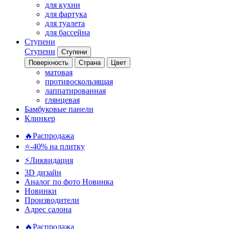
для кухни
для фартука
для туалета
для бассейна
Ступени
Ступени
Ступени
Поверхность
Страна
Цвет
матовая
противоскользящая
лаппатированная
глянцевая
Бамбуковые панели
Клинкер
🔥Распродажа
⭐-40% на плитку
⚡️Ликвидация
3D дизайн
Аналог по фото
Новинка
Новинки
Производители
Адрес салона
🔥Распродажа