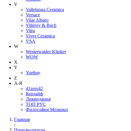
V
Vallelunga Ceramica
Versace
Vilar Albaro
Villeroy & Boch
Vitra
Vives Ceramica
VSA
W
Westerwalder Klinker
WOW
X
Y
Yurtbay
Z
А-Я
41zero42
Керлайф
Ликвидация
ТОП РУС
Философия Мозаики
Главная
/
Производители