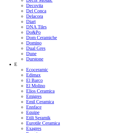
Decor Mosaic
Decovita
Del Conca
Delacora
Diart
DNA Tiles
Do&Po
Dom Ceramiche
Domino
Dual Gres
Dune
Durstone
E
Ecoceramic
Edimax
El Barco
El Molino
Elios Ceramica
Emigres
Emil Ceramica
Ennface
Equipe
Etili Seramik
Eurotile Ceramica
Exagres