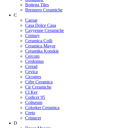
Bottega Tiles
Brennero Ceramiche
C
Caesar
Casa Dolce Casa
Cayyenne Ceramiche
Century
Ceramica Colli
Ceramica Mayor
Ceramika Konskie
Cercom
Cerdomus
Cerrad
Cevica
Cicogres
Cifre Ceramica
Cir Ceramiche
Cl Ker
Codicer 95
Coliseum
Colorker Ceramica
Creto
Cristacer
D