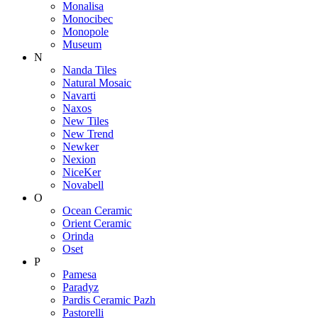
Monalisa
Monocibec
Monopole
Museum
N
Nanda Tiles
Natural Mosaic
Navarti
Naxos
New Tiles
New Trend
Newker
Nexion
NiceKer
Novabell
O
Ocean Ceramic
Orient Ceramic
Orinda
Oset
P
Pamesa
Paradyz
Pardis Ceramic Pazh
Pastorelli