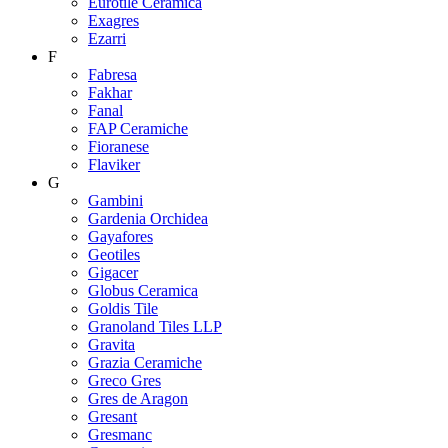
Eurotile Ceramica
Exagres
Ezarri
F
Fabresa
Fakhar
Fanal
FAP Ceramiche
Fioranese
Flaviker
G
Gambini
Gardenia Orchidea
Gayafores
Geotiles
Gigacer
Globus Ceramica
Goldis Tile
Granoland Tiles LLP
Gravita
Grazia Ceramiche
Greco Gres
Gres de Aragon
Gresant
Gresmanc