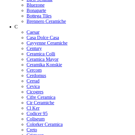
Bluezone
Bonaparte
Bottega Tiles
Brennero Ceramiche
C
Caesar
Casa Dolce Casa
Cayyenne Ceramiche
Century
Ceramica Colli
Ceramica Mayor
Ceramika Konskie
Cercom
Cerdomus
Cerrad
Cevica
Cicogres
Cifre Ceramica
Cir Ceramiche
Cl Ker
Codicer 95
Coliseum
Colorker Ceramica
Creto