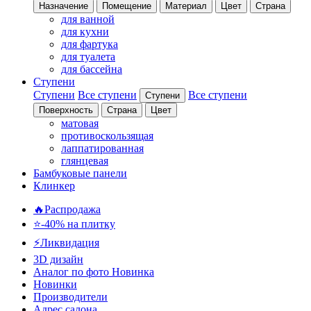
Назначение
Помещение
Материал
Цвет
Страна
для ванной
для кухни
для фартука
для туалета
для бассейна
Ступени
Ступени
Все ступени
Все ступени
Ступени
Поверхность
Страна
Цвет
матовая
противоскользящая
лаппатированная
глянцевая
Бамбуковые панели
Клинкер
🔥Распродажа
⭐-40% на плитку
⚡️Ликвидация
3D дизайн
Аналог по фото
Новинка
Новинки
Производители
Адрес салона