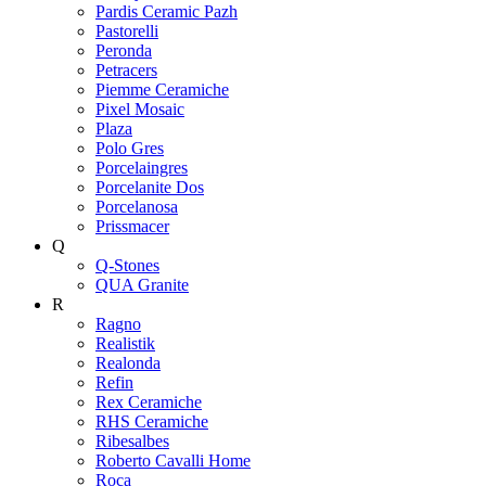
Pardis Ceramic Pazh
Pastorelli
Peronda
Petracers
Piemme Ceramiche
Pixel Mosaic
Plaza
Polo Gres
Porcelaingres
Porcelanite Dos
Porcelanosa
Prissmacer
Q
Q-Stones
QUA Granite
R
Ragno
Realistik
Realonda
Refin
Rex Ceramiche
RHS Ceramiche
Ribesalbes
Roberto Cavalli Home
Roca