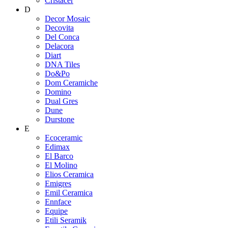
Cristacer
D
Decor Mosaic
Decovita
Del Conca
Delacora
Diart
DNA Tiles
Do&Po
Dom Ceramiche
Domino
Dual Gres
Dune
Durstone
E
Ecoceramic
Edimax
El Barco
El Molino
Elios Ceramica
Emigres
Emil Ceramica
Ennface
Equipe
Etili Seramik