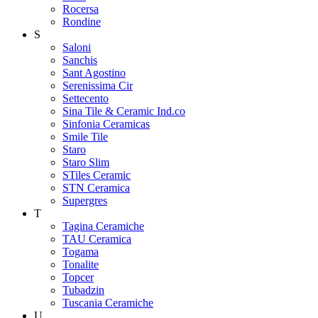
Rocersa
Rondine
S
Saloni
Sanchis
Sant Agostino
Serenissima Cir
Settecento
Sina Tile & Ceramic Ind.co
Sinfonia Ceramicas
Smile Tile
Staro
Staro Slim
STiles Ceramic
STN Ceramica
Supergres
T
Tagina Ceramiche
TAU Ceramica
Togama
Tonalite
Topcer
Tubadzin
Tuscania Ceramiche
U