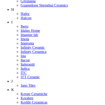
Grespania
Guangdong Shenghui Ceramics
H
Hafez
Halcon
I
Ibero
Idalgo Home
Imagine lab
Imola
Impronta
Infinity Ceramic
Infinity Ceramica
Isla
Itacon
Italgraniti
Italica
ITC
ITT Ceramic
J
Jano Tiles
K
Keope Ceramiche
Keraben
Kerlife Ceramicas