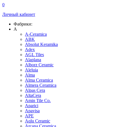
0
Личный кабинет
Фабрики:
A
A-Ceramica
ABK
Absolut Keramika
Adex
AGL Tiles
Alaplana
Alborz Ceramic
Aleluia
Alma
Alma Ceramica
Almera Ceramica
Alpas Cera
AltaCera
Amin Tile Co.
Aparici
Apavisa
APE
Aqlu Ceramic
Arcana Ceramica