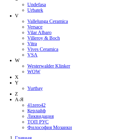
Undefasa
Urbatek
V
Vallelunga Ceramica
Versace
Vilar Albaro
Villeroy & Boch
Vitra
Vives Ceramica
VSA
W
Westerwalder Klinker
WOW
X
Y
Yurtbay
Z
А-Я
41zero42
Керлайф
Ликвидация
ТОП РУС
Философия Мозаики
Главная