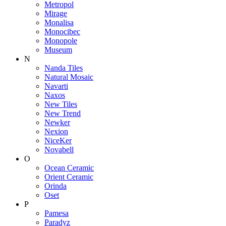
Metropol
Mirage
Monalisa
Monocibec
Monopole
Museum
N
Nanda Tiles
Natural Mosaic
Navarti
Naxos
New Tiles
New Trend
Newker
Nexion
NiceKer
Novabell
O
Ocean Ceramic
Orient Ceramic
Orinda
Oset
P
Pamesa
Paradyz