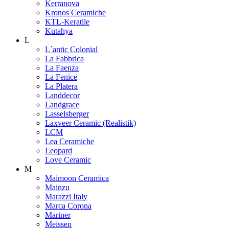
Kerranova
Kronos Ceramiche
KTL-Keratile
Kutahya
L
L`antic Colonial
La Fabbrica
La Faenza
La Fenice
La Platera
Landdecor
Landgrace
Lasselsberger
Laxveer Ceramic (Realistik)
LCM
Lea Ceramiche
Leopard
Love Ceramic
M
Maimoon Ceramica
Mainzu
Marazzi Italy
Marca Corona
Mariner
Meissen