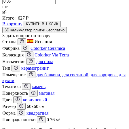
шт
м²
Итого:
627
₽
В корзину
КУПИТЬ В 1 КЛИК
3D калькулятор плитки бесплатно
Задать вопрос по товару
Страна
Испания
Фабрика
Colorker Ceramica
Коллекция
Colorker Via Terra
Назначение
для пола
Тип
керамогранит
Помещение
для балкона
,
для гостиной
,
для коридора
,
для
кухни
Тематика
камень
Поверхность
матовая
Цвет
коричневый
Размер
60x60 см
Форма
квадратная
Площадь плитки
0.36 м²