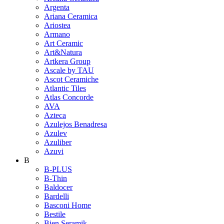
Argenta
Ariana Ceramica
Ariostea
Armano
Art Ceramic
Art&Natura
Artkera Group
Ascale by TAU
Ascot Ceramiche
Atlantic Tiles
Atlas Concorde
AVA
Azteca
Azulejos Benadresa
Azulev
Azuliber
Azuvi
B
B-PLUS
B-Thin
Baldocer
Bardelli
Basconi Home
Bestile
Bien Seramik