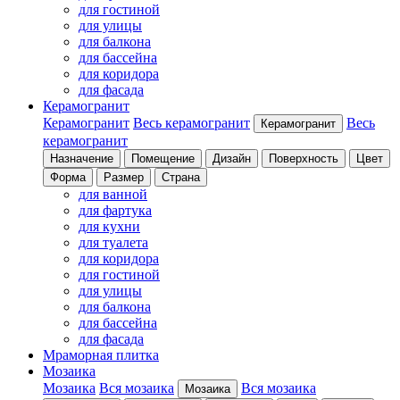
для гостиной
для улицы
для балкона
для бассейна
для коридора
для фасада
Керамогранит
Керамогранит
Весь керамогранит
Весь
Керамогранит
керамогранит
Назначение
Помещение
Дизайн
Поверхность
Цвет
Форма
Размер
Страна
для ванной
для фартука
для кухни
для туалета
для коридора
для гостиной
для улицы
для балкона
для бассейна
для фасада
Мраморная плитка
Мозаика
Мозаика
Вся мозаика
Вся мозаика
Мозаика