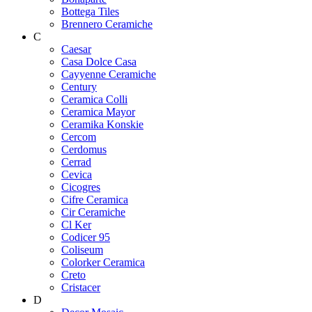
Bottega Tiles
Brennero Ceramiche
C
Caesar
Casa Dolce Casa
Cayyenne Ceramiche
Century
Ceramica Colli
Ceramica Mayor
Ceramika Konskie
Cercom
Cerdomus
Cerrad
Cevica
Cicogres
Cifre Ceramica
Cir Ceramiche
Cl Ker
Codicer 95
Coliseum
Colorker Ceramica
Creto
Cristacer
D