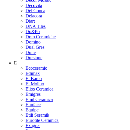
Decor Mosaic
Decovita
Del Conca
Delacora
Diart
DNA Tiles
Do&Po
Dom Ceramiche
Domino
Dual Gres
Dune
Durstone
E
Ecoceramic
Edimax
El Barco
El Molino
Elios Ceramica
Emigres
Emil Ceramica
Ennface
Equipe
Etili Seramik
Eurotile Ceramica
Exagres