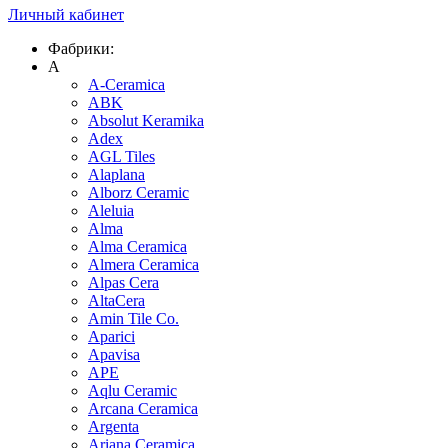
Личный кабинет
Фабрики:
A
A-Ceramica
ABK
Absolut Keramika
Adex
AGL Tiles
Alaplana
Alborz Ceramic
Aleluia
Alma
Alma Ceramica
Almera Ceramica
Alpas Cera
AltaCera
Amin Tile Co.
Aparici
Apavisa
APE
Aqlu Ceramic
Arcana Ceramica
Argenta
Ariana Ceramica