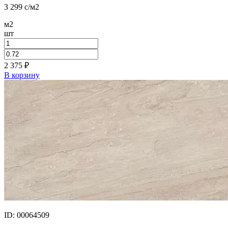
3 299
c
/м2
м2
шт
2 375
₽
В корзину
ID: 00064509