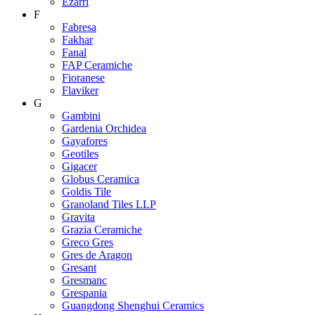
Ezarri
F
Fabresa
Fakhar
Fanal
FAP Ceramiche
Fioranese
Flaviker
G
Gambini
Gardenia Orchidea
Gayafores
Geotiles
Gigacer
Globus Ceramica
Goldis Tile
Granoland Tiles LLP
Gravita
Grazia Ceramiche
Greco Gres
Gres de Aragon
Gresant
Gresmanc
Grespania
Guangdong Shenghui Ceramics