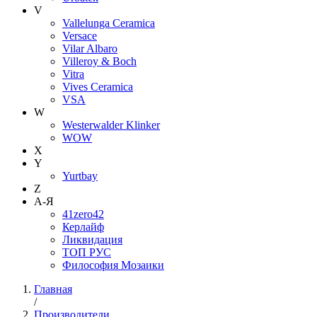
V
Vallelunga Ceramica
Versace
Vilar Albaro
Villeroy & Boch
Vitra
Vives Ceramica
VSA
W
Westerwalder Klinker
WOW
X
Y
Yurtbay
Z
А-Я
41zero42
Керлайф
Ликвидация
ТОП РУС
Философия Мозаики
Главная
/
Производители