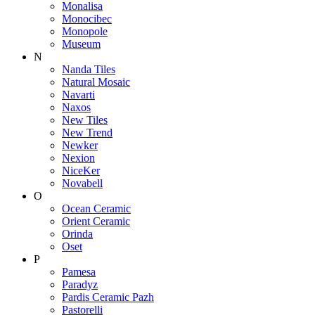
Monalisa
Monocibec
Monopole
Museum
N
Nanda Tiles
Natural Mosaic
Navarti
Naxos
New Tiles
New Trend
Newker
Nexion
NiceKer
Novabell
O
Ocean Ceramic
Orient Ceramic
Orinda
Oset
P
Pamesa
Paradyz
Pardis Ceramic Pazh
Pastorelli