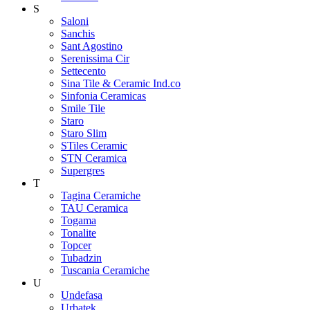
S
Saloni
Sanchis
Sant Agostino
Serenissima Cir
Settecento
Sina Tile & Ceramic Ind.co
Sinfonia Ceramicas
Smile Tile
Staro
Staro Slim
STiles Ceramic
STN Ceramica
Supergres
T
Tagina Ceramiche
TAU Ceramica
Togama
Tonalite
Topcer
Tubadzin
Tuscania Ceramiche
U
Undefasa
Urbatek