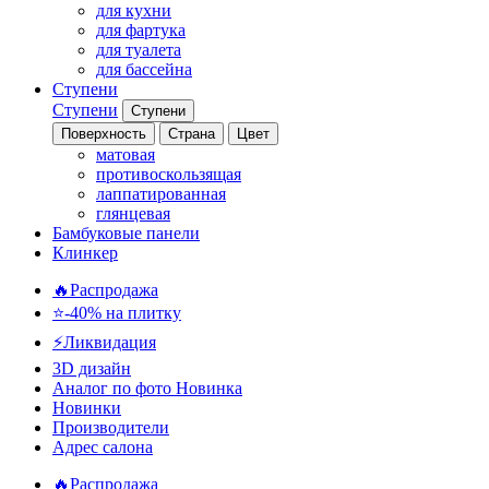
для кухни
для фартука
для туалета
для бассейна
Ступени
Ступени
Ступени
Поверхность
Страна
Цвет
матовая
противоскользящая
лаппатированная
глянцевая
Бамбуковые панели
Клинкер
🔥Распродажа
⭐-40% на плитку
⚡️Ликвидация
3D дизайн
Аналог по фото
Новинка
Новинки
Производители
Адрес салона
🔥Распродажа