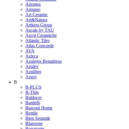
Ariostea
Armano
Art Ceramic
Art&Natura
Artkera Group
Ascale by TAU
Ascot Ceramiche
Atlantic Tiles
Atlas Concorde
AVA
Azteca
Azulejos Benadresa
Azulev
Azuliber
Azuvi
B
B-PLUS
B-Thin
Baldocer
Bardelli
Basconi Home
Bestile
Bien Seramik
Bluezone
Bonaparte