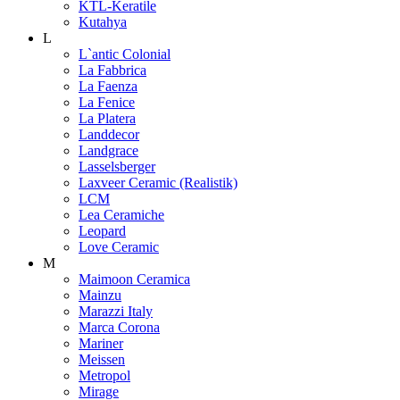
KTL-Keratile
Kutahya
L
L`antic Colonial
La Fabbrica
La Faenza
La Fenice
La Platera
Landdecor
Landgrace
Lasselsberger
Laxveer Ceramic (Realistik)
LCM
Lea Ceramiche
Leopard
Love Ceramic
M
Maimoon Ceramica
Mainzu
Marazzi Italy
Marca Corona
Mariner
Meissen
Metropol
Mirage