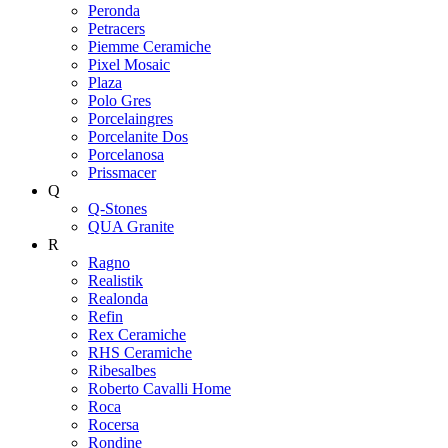
Peronda
Petracers
Piemme Ceramiche
Pixel Mosaic
Plaza
Polo Gres
Porcelaingres
Porcelanite Dos
Porcelanosa
Prissmacer
Q
Q-Stones
QUA Granite
R
Ragno
Realistik
Realonda
Refin
Rex Ceramiche
RHS Ceramiche
Ribesalbes
Roberto Cavalli Home
Roca
Rocersa
Rondine