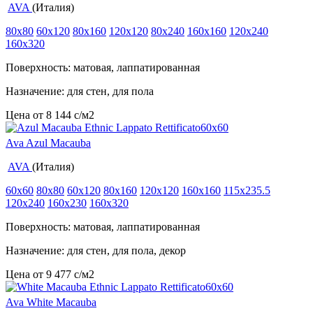
AVA
(Италия)
80x80
60x120
80x160
120x120
80x240
160x160
120x240
160x320
Поверхность: матовая, лаппатированная
Назначение: для стен, для пола
Цена от
8 144
c
/м2
Ava Azul Macauba
AVA
(Италия)
60x60
80x80
60x120
80x160
120x120
160x160
115x235.5
120x240
160x230
160x320
Поверхность: матовая, лаппатированная
Назначение: для стен, для пола, декор
Цена от
9 477
c
/м2
Ava White Macauba