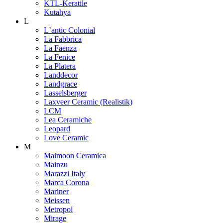
KTL-Keratile
Kutahya
L
L`antic Colonial
La Fabbrica
La Faenza
La Fenice
La Platera
Landdecor
Landgrace
Lasselsberger
Laxveer Ceramic (Realistik)
LCM
Lea Ceramiche
Leopard
Love Ceramic
M
Maimoon Ceramica
Mainzu
Marazzi Italy
Marca Corona
Mariner
Meissen
Metropol
Mirage