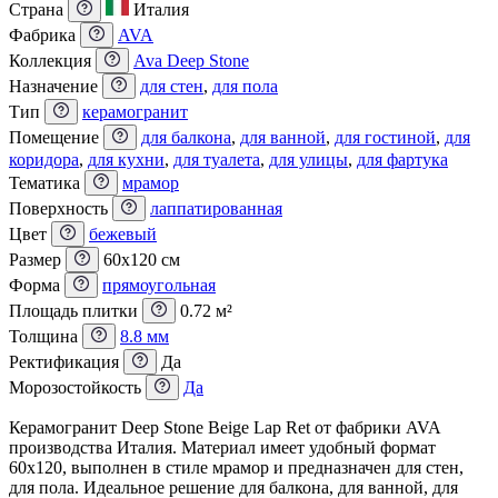
Страна
Италия
Фабрика
AVA
Коллекция
Ava Deep Stone
Назначение
для стен
,
для пола
Тип
керамогранит
Помещение
для балкона
,
для ванной
,
для гостиной
,
для
коридора
,
для кухни
,
для туалета
,
для улицы
,
для фартука
Тематика
мрамор
Поверхность
лаппатированная
Цвет
бежевый
Размер
60x120 см
Форма
прямоугольная
Площадь плитки
0.72 м²
Толщина
8.8 мм
Ректификация
Да
Морозостойкость
Да
Керамогранит Deep Stone Beige Lap Ret от фабрики AVA
производства Италия. Материал имеет удобный формат
60x120, выполнен в стиле мрамор и предназначен для стен,
для пола. Идеальное решение для балкона, для ванной, для