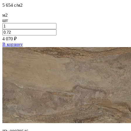
5 654
c
/м2
м2
шт
4 070
₽
В корзину