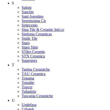
S
Saloni
Sanchis
Sant Agostino
Serenissima Cir
Settecento
Sina Tile & Ceramic Ind.co
Sinfonia Ceramicas
Smile Tile
Staro
Staro Slim
STiles Ceramic
STN Ceramica
Supergres
T
Tagina Ceramiche
TAU Ceramica
Togama
Tonalite
Topcer
Tubadzin
Tuscania Ceramiche
U
Undefasa
Urbatek