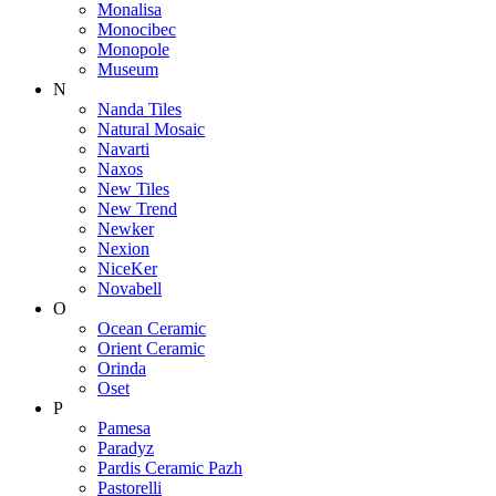
Monalisa
Monocibec
Monopole
Museum
N
Nanda Tiles
Natural Mosaic
Navarti
Naxos
New Tiles
New Trend
Newker
Nexion
NiceKer
Novabell
O
Ocean Ceramic
Orient Ceramic
Orinda
Oset
P
Pamesa
Paradyz
Pardis Ceramic Pazh
Pastorelli