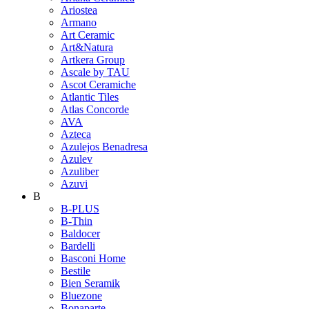
Ariostea
Armano
Art Ceramic
Art&Natura
Artkera Group
Ascale by TAU
Ascot Ceramiche
Atlantic Tiles
Atlas Concorde
AVA
Azteca
Azulejos Benadresa
Azulev
Azuliber
Azuvi
B
B-PLUS
B-Thin
Baldocer
Bardelli
Basconi Home
Bestile
Bien Seramik
Bluezone
Bonaparte