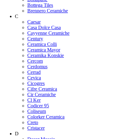
Bottega Tiles
Brennero Ceramiche
C
Caesar
Casa Dolce Casa
Cayyenne Ceramiche
Century
Ceramica Colli
Ceramica Mayor
Ceramika Konskie
Cercom
Cerdomus
Cerrad
Cevica
Cicogres
Cifre Ceramica
Cir Ceramiche
Cl Ker
Codicer 95
Coliseum
Colorker Ceramica
Creto
Cristacer
D