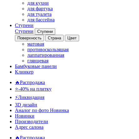
для кухни
для фартука
для туалета
для бассейна
Ступени
Ступени
Ступени
Поверхность
Страна
Цвет
матовая
противоскользящая
лаппатированная
глянцевая
Бамбуковые панели
Клинкер
🔥Распродажа
⭐-40% на плитку
⚡️Ликвидация
3D дизайн
Аналог по фото
Новинка
Новинки
Производители
Адрес салона
🔥Распродажа