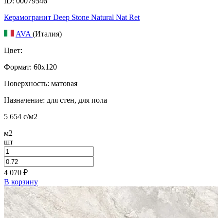
ID: 00079546
Керамогранит Deep Stone Natural Nat Ret
AVA
(Италия)
Цвет:
Формат:
60x120
Поверхность: матовая
Назначение: для стен, для пола
5 654
c
/м2
м2
шт
4 070
₽
В корзину