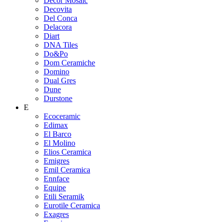
Decor Mosaic
Decovita
Del Conca
Delacora
Diart
DNA Tiles
Do&Po
Dom Ceramiche
Domino
Dual Gres
Dune
Durstone
E
Ecoceramic
Edimax
El Barco
El Molino
Elios Ceramica
Emigres
Emil Ceramica
Ennface
Equipe
Etili Seramik
Eurotile Ceramica
Exagres