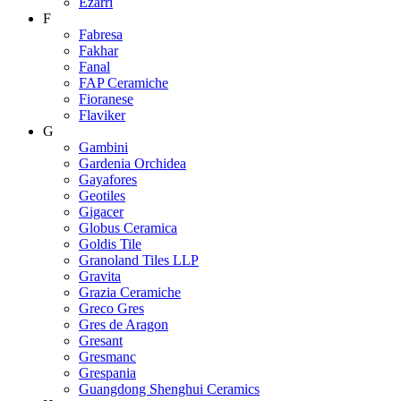
Ezarri
F
Fabresa
Fakhar
Fanal
FAP Ceramiche
Fioranese
Flaviker
G
Gambini
Gardenia Orchidea
Gayafores
Geotiles
Gigacer
Globus Ceramica
Goldis Tile
Granoland Tiles LLP
Gravita
Grazia Ceramiche
Greco Gres
Gres de Aragon
Gresant
Gresmanc
Grespania
Guangdong Shenghui Ceramics