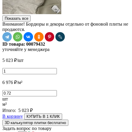
Показать все
Внимание! Бордюры и декоры отдельно от фоновой плиты не
продаются.
ID товара:
00079432
уточняйте у менеджера
5 023
₽
/шт
6 976
₽
/м²
шт
м²
Итого:
5 023
₽
В корзину
КУПИТЬ В 1 КЛИК
3D калькулятор плитки бесплатно
Задать вопрос по товару