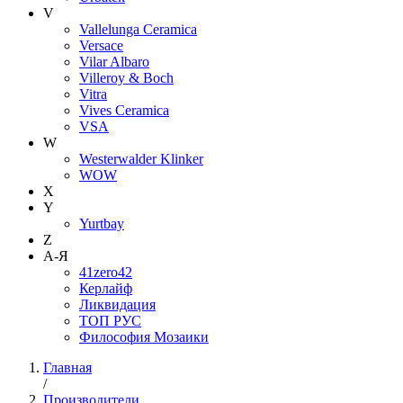
V
Vallelunga Ceramica
Versace
Vilar Albaro
Villeroy & Boch
Vitra
Vives Ceramica
VSA
W
Westerwalder Klinker
WOW
X
Y
Yurtbay
Z
А-Я
41zero42
Керлайф
Ликвидация
ТОП РУС
Философия Мозаики
Главная
/
Производители