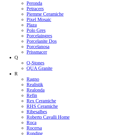
Peronda
Petracers
Piemme Ceramiche
Pixel Mosaic
Plaza
Polo Gres
Porcelaingres
Porcelanite Dos
Porcelanosa
Prissmacer
Q
Q-Stones
QUA Granite
R
Ragno
Realistik
Realonda
Refin
Rex Ceramiche
RHS Ceramiche
Ribesalbes
Roberto Cavalli Home
Roca
Rocersa
Rondine