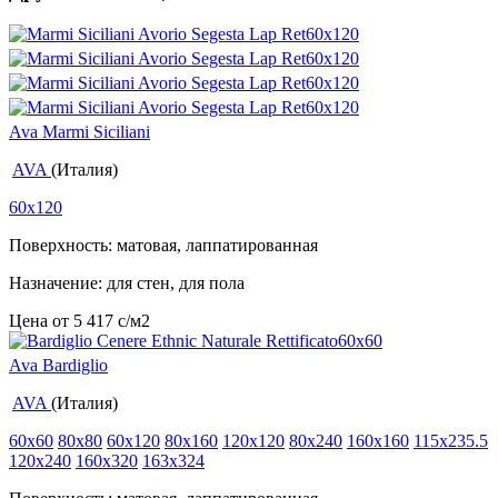
Ava Marmi Siciliani
AVA
(Италия)
60x120
Поверхность: матовая, лаппатированная
Назначение: для стен, для пола
Цена от
5 417
c
/м2
Ava Bardiglio
AVA
(Италия)
60x60
80x80
60x120
80x160
120x120
80x240
160x160
115x235.5
120x240
160x320
163x324