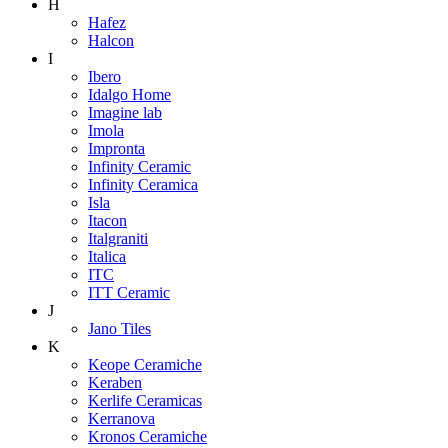
H
Hafez
Halcon
I
Ibero
Idalgo Home
Imagine lab
Imola
Impronta
Infinity Ceramic
Infinity Ceramica
Isla
Itacon
Italgraniti
Italica
ITC
ITT Ceramic
J
Jano Tiles
K
Keope Ceramiche
Keraben
Kerlife Ceramicas
Kerranova
Kronos Ceramiche