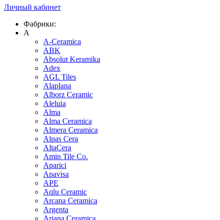
Личный кабинет
Фабрики:
A
A-Ceramica
ABK
Absolut Keramika
Adex
AGL Tiles
Alaplana
Alborz Ceramic
Aleluia
Alma
Alma Ceramica
Almera Ceramica
Alpas Cera
AltaCera
Amin Tile Co.
Aparici
Apavisa
APE
Aqlu Ceramic
Arcana Ceramica
Argenta
Ariana Ceramica