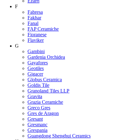
Ezarri
F
Fabresa
Fakhar
Fanal
FAP Ceramiche
Fioranese
Flaviker
G
Gambini
Gardenia Orchidea
Gayafores
Geotiles
Gigacer
Globus Ceramica
Goldis Tile
Granoland Tiles LLP
Gravita
Grazia Ceramiche
Greco Gres
Gres de Aragon
Gresant
Gresmanc
Grespania
Guangdong Shenghui Ceramics