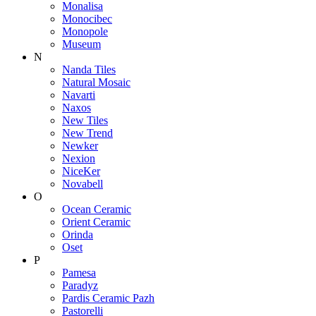
Monalisa
Monocibec
Monopole
Museum
N
Nanda Tiles
Natural Mosaic
Navarti
Naxos
New Tiles
New Trend
Newker
Nexion
NiceKer
Novabell
O
Ocean Ceramic
Orient Ceramic
Orinda
Oset
P
Pamesa
Paradyz
Pardis Ceramic Pazh
Pastorelli