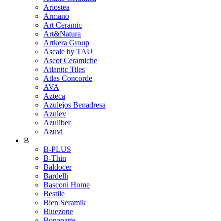
Ariostea
Armano
Art Ceramic
Art&Natura
Artkera Group
Ascale by TAU
Ascot Ceramiche
Atlantic Tiles
Atlas Concorde
AVA
Azteca
Azulejos Benadresa
Azulev
Azuliber
Azuvi
B
B-PLUS
B-Thin
Baldocer
Bardelli
Basconi Home
Bestile
Bien Seramik
Bluezone
Bonaparte