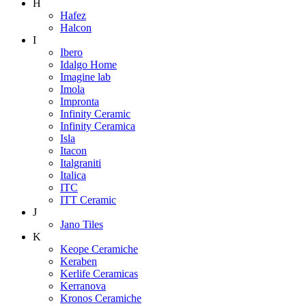
H
Hafez
Halcon
I
Ibero
Idalgo Home
Imagine lab
Imola
Impronta
Infinity Ceramic
Infinity Ceramica
Isla
Itacon
Italgraniti
Italica
ITC
ITT Ceramic
J
Jano Tiles
K
Keope Ceramiche
Keraben
Kerlife Ceramicas
Kerranova
Kronos Ceramiche