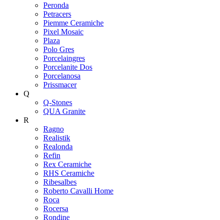
Peronda
Petracers
Piemme Ceramiche
Pixel Mosaic
Plaza
Polo Gres
Porcelaingres
Porcelanite Dos
Porcelanosa
Prissmacer
Q
Q-Stones
QUA Granite
R
Ragno
Realistik
Realonda
Refin
Rex Ceramiche
RHS Ceramiche
Ribesalbes
Roberto Cavalli Home
Roca
Rocersa
Rondine