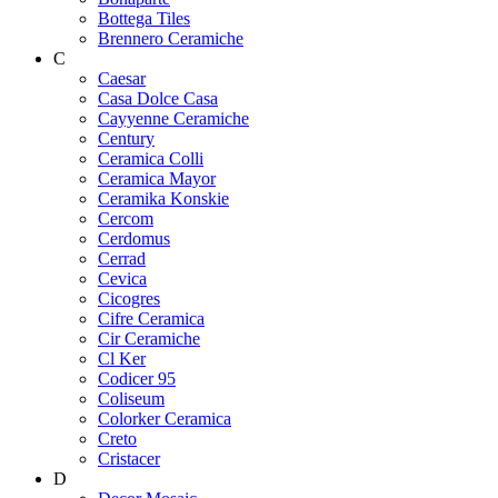
Bottega Tiles
Brennero Ceramiche
C
Caesar
Casa Dolce Casa
Cayyenne Ceramiche
Century
Ceramica Colli
Ceramica Mayor
Ceramika Konskie
Cercom
Cerdomus
Cerrad
Cevica
Cicogres
Cifre Ceramica
Cir Ceramiche
Cl Ker
Codicer 95
Coliseum
Colorker Ceramica
Creto
Cristacer
D