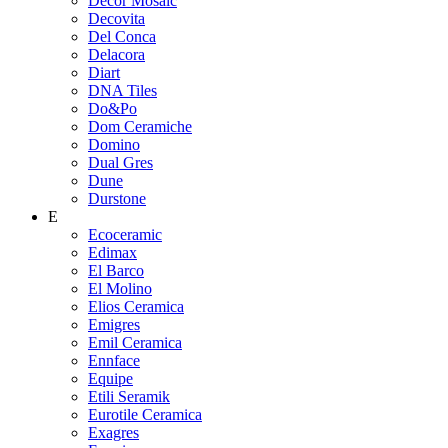
Decor Mosaic
Decovita
Del Conca
Delacora
Diart
DNA Tiles
Do&Po
Dom Ceramiche
Domino
Dual Gres
Dune
Durstone
E
Ecoceramic
Edimax
El Barco
El Molino
Elios Ceramica
Emigres
Emil Ceramica
Ennface
Equipe
Etili Seramik
Eurotile Ceramica
Exagres