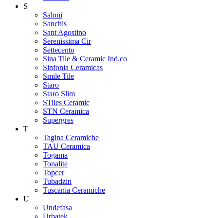
S
Saloni
Sanchis
Sant Agostino
Serenissima Cir
Settecento
Sina Tile & Ceramic Ind.co
Sinfonia Ceramicas
Smile Tile
Staro
Staro Slim
STiles Ceramic
STN Ceramica
Supergres
T
Tagina Ceramiche
TAU Ceramica
Togama
Tonalite
Topcer
Tubadzin
Tuscania Ceramiche
U
Undefasa
Urbatek