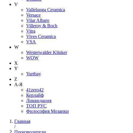
V
Vallelunga Ceramica
Versace
Vilar Albaro
Villeroy & Boch
Vitra
Vives Ceramica
VSA
W
Westerwalder Klinker
WOW
X
Y
Yurtbay
Z
А-Я
41zero42
Керлайф
Ликвидация
ТОП РУС
Философия Мозаики
Главная
/
Производители