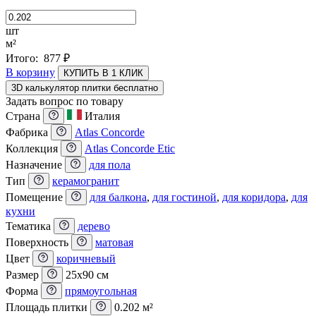
шт
м²
Итого:
877
₽
В корзину
КУПИТЬ В 1 КЛИК
3D калькулятор плитки бесплатно
Задать вопрос по товару
Страна
Италия
Фабрика
Atlas Concorde
Коллекция
Atlas Concorde Etic
Назначение
для пола
Тип
керамогранит
Помещение
для балкона
,
для гостиной
,
для коридора
,
для
кухни
Тематика
дерево
Поверхность
матовая
Цвет
коричневый
Размер
25x90 см
Форма
прямоугольная
Площадь плитки
0.202 м²