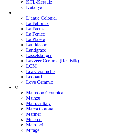
KTL-Keratile
Kutahya
L
L`antic Colonial
La Fabbrica
La Faenza
La Fenice
La Platera
Landdecor
Landgrace
Lasselsberger
Laxveer Ceramic (Realistik)
LCM
Lea Ceramiche
Leopard
Love Ceramic
M
Maimoon Ceramica
Mainzu
Marazzi Italy
Marca Corona
Mariner
Meissen
Metropol
Mirage