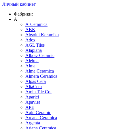
Личный кабинет
Фабрики:
A
A-Ceramica
ABK
Absolut Keramika
Adex
AGL Tiles
Alaplana
Alborz Ceramic
Aleluia
Alma
Alma Ceramica
Almera Ceramica
Alpas Cera
AltaCera
Amin Tile Co.
Aparici
Apavisa
APE
Aqlu Ceramic
Arcana Ceramica
Argenta
Ariana Ceramica