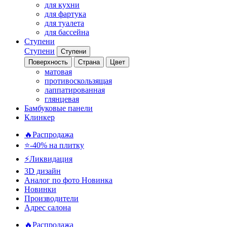
для кухни
для фартука
для туалета
для бассейна
Ступени
Ступени
Ступени
Поверхность
Страна
Цвет
матовая
противоскользящая
лаппатированная
глянцевая
Бамбуковые панели
Клинкер
🔥Распродажа
⭐-40% на плитку
⚡️Ликвидация
3D дизайн
Аналог по фото
Новинка
Новинки
Производители
Адрес салона
🔥Распродажа