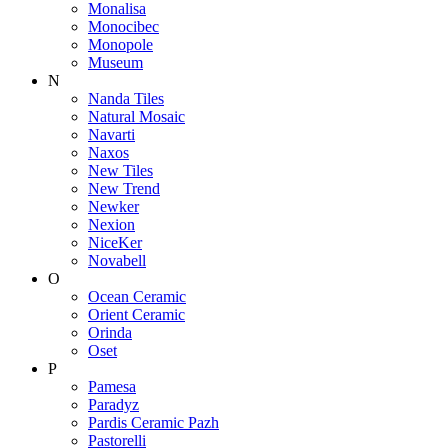
Monalisa
Monocibec
Monopole
Museum
N
Nanda Tiles
Natural Mosaic
Navarti
Naxos
New Tiles
New Trend
Newker
Nexion
NiceKer
Novabell
O
Ocean Ceramic
Orient Ceramic
Orinda
Oset
P
Pamesa
Paradyz
Pardis Ceramic Pazh
Pastorelli