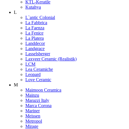
KTL-Keratile
Kutahya
L
L`antic Colonial
La Fabbrica
La Faenza
La Fenice
La Platera
Landdecor
Landgrace
Lasselsberger
Laxveer Ceramic (Realistik)
LCM
Lea Ceramiche
Leopard
Love Ceramic
M
Maimoon Ceramica
Mainzu
Marazzi Italy
Marca Corona
Mariner
Meissen
Metropol
Mirage