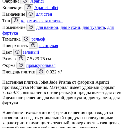
Фабрика
Aparici
Коллекция
Aparici Joliet
Назначение
для стен
Тип
керамическая плитка
Помещение
для ванной
,
для кухни
,
для туалета
,
для
фартука
Тематика
рельеф
Поверхность
глянцевая
Цвет
зеленый
Размер
7.5x29.75 см
Форма
прямоугольная
Площадь плитки
0.022 м²
Настенная плитка Joliet Jade Prisma от фабрики Aparici
производства Испания. Материал имеет удобный формат
7.5x29.75, выполнен в стиле рельеф и предназначен для стен.
Идеальное решение для ванной, для кухни, для туалета, для
фартука.
Новейшие технологии в сфере оснащения производства
позволили создать уникальный продукт со следующими
характеристиками: цвет - зеленый, поверхность - глянцевая,
который сочетает в себе практичность, красоту и