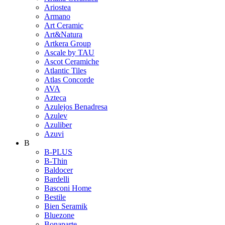
Ariostea
Armano
Art Ceramic
Art&Natura
Artkera Group
Ascale by TAU
Ascot Ceramiche
Atlantic Tiles
Atlas Concorde
AVA
Azteca
Azulejos Benadresa
Azulev
Azuliber
Azuvi
B
B-PLUS
B-Thin
Baldocer
Bardelli
Basconi Home
Bestile
Bien Seramik
Bluezone
Bonaparte