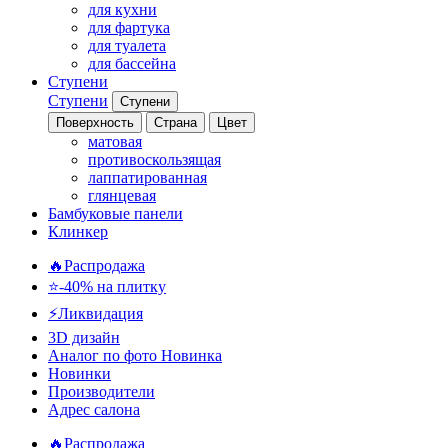
для кухни
для фартука
для туалета
для бассейна
Ступени
Ступени
Ступени
Поверхность
Страна
Цвет
матовая
противоскользящая
лаппатированная
глянцевая
Бамбуковые панели
Клинкер
🔥Распродажа
⭐-40% на плитку
⚡️Ликвидация
3D дизайн
Аналог по фото
Новинка
Новинки
Производители
Адрес салона
🔥Распродажа