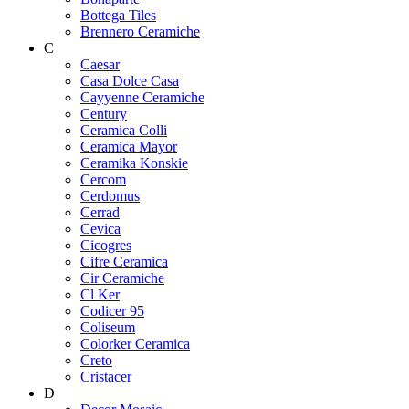
Bottega Tiles
Brennero Ceramiche
C
Caesar
Casa Dolce Casa
Cayyenne Ceramiche
Century
Ceramica Colli
Ceramica Mayor
Ceramika Konskie
Cercom
Cerdomus
Cerrad
Cevica
Cicogres
Cifre Ceramica
Cir Ceramiche
Cl Ker
Codicer 95
Coliseum
Colorker Ceramica
Creto
Cristacer
D