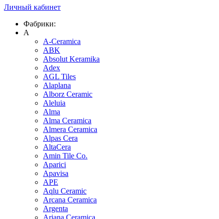
Личный кабинет
Фабрики:
A
A-Ceramica
ABK
Absolut Keramika
Adex
AGL Tiles
Alaplana
Alborz Ceramic
Aleluia
Alma
Alma Ceramica
Almera Ceramica
Alpas Cera
AltaCera
Amin Tile Co.
Aparici
Apavisa
APE
Aqlu Ceramic
Arcana Ceramica
Argenta
Ariana Ceramica