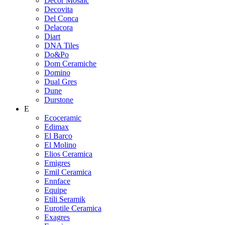
Decor Mosaic
Decovita
Del Conca
Delacora
Diart
DNA Tiles
Do&Po
Dom Ceramiche
Domino
Dual Gres
Dune
Durstone
E
Ecoceramic
Edimax
El Barco
El Molino
Elios Ceramica
Emigres
Emil Ceramica
Ennface
Equipe
Etili Seramik
Eurotile Ceramica
Exagres