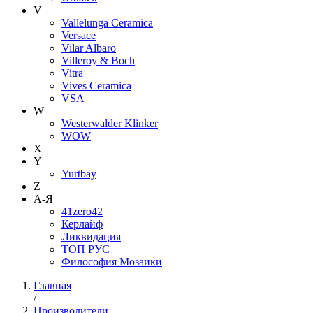
V
Vallelunga Ceramica
Versace
Vilar Albaro
Villeroy & Boch
Vitra
Vives Ceramica
VSA
W
Westerwalder Klinker
WOW
X
Y
Yurtbay
Z
А-Я
41zero42
Керлайф
Ликвидация
ТОП РУС
Философия Мозаики
Главная
/
Производители