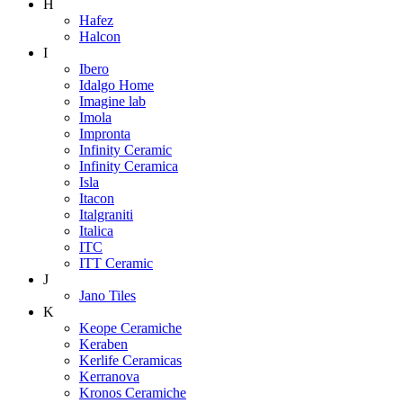
H
Hafez
Halcon
I
Ibero
Idalgo Home
Imagine lab
Imola
Impronta
Infinity Ceramic
Infinity Ceramica
Isla
Itacon
Italgraniti
Italica
ITC
ITT Ceramic
J
Jano Tiles
K
Keope Ceramiche
Keraben
Kerlife Ceramicas
Kerranova
Kronos Ceramiche