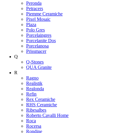
Peronda
Petracers
Piemme Ceramiche
Pixel Mosaic
Plaza
Polo Gres
Porcelaingres
Porcelanite Dos
Porcelanosa
Prissmacer
Q
Q-Stones
QUA Granite
R
Ragno
Realistik
Realonda
Refin
Rex Ceramiche
RHS Ceramiche
Ribesalbes
Roberto Cavalli Home
Roca
Rocersa
Rondine