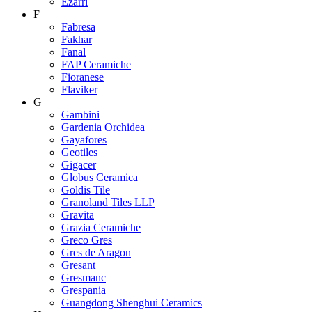
Ezarri
F
Fabresa
Fakhar
Fanal
FAP Ceramiche
Fioranese
Flaviker
G
Gambini
Gardenia Orchidea
Gayafores
Geotiles
Gigacer
Globus Ceramica
Goldis Tile
Granoland Tiles LLP
Gravita
Grazia Ceramiche
Greco Gres
Gres de Aragon
Gresant
Gresmanc
Grespania
Guangdong Shenghui Ceramics