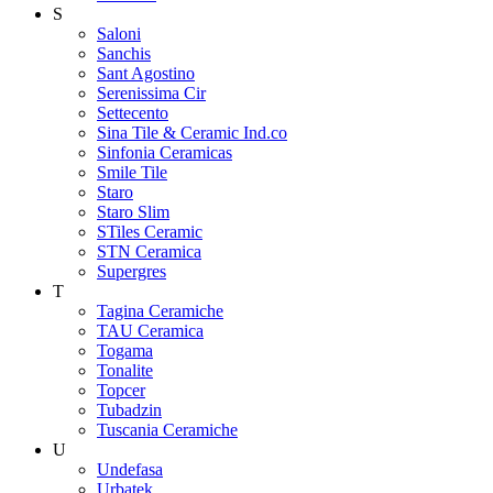
S
Saloni
Sanchis
Sant Agostino
Serenissima Cir
Settecento
Sina Tile & Ceramic Ind.co
Sinfonia Ceramicas
Smile Tile
Staro
Staro Slim
STiles Ceramic
STN Ceramica
Supergres
T
Tagina Ceramiche
TAU Ceramica
Togama
Tonalite
Topcer
Tubadzin
Tuscania Ceramiche
U
Undefasa
Urbatek