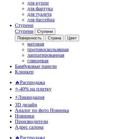
для кухни
для фартука
для туалета
для бассейна
Ступени
Ступени
Ступени
Поверхность
Страна
Цвет
матовая
противоскользящая
лаппатированная
глянцевая
Бамбуковые панели
Клинкер
🔥Распродажа
⭐-40% на плитку
⚡️Ликвидация
3D дизайн
Аналог по фото
Новинка
Новинки
Производители
Адрес салона
🔥Распродажа