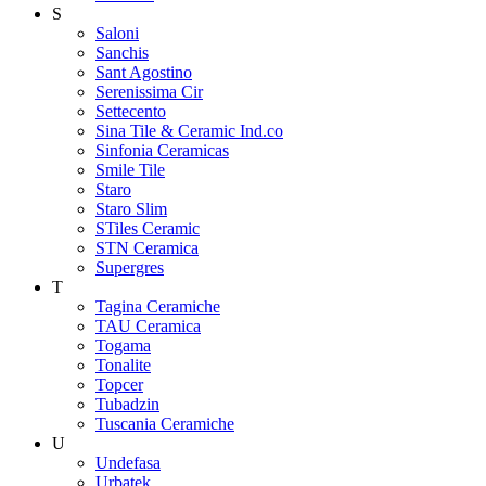
S
Saloni
Sanchis
Sant Agostino
Serenissima Cir
Settecento
Sina Tile & Ceramic Ind.co
Sinfonia Ceramicas
Smile Tile
Staro
Staro Slim
STiles Ceramic
STN Ceramica
Supergres
T
Tagina Ceramiche
TAU Ceramica
Togama
Tonalite
Topcer
Tubadzin
Tuscania Ceramiche
U
Undefasa
Urbatek