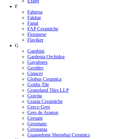
Ezarri
F
Fabresa
Fakhar
Fanal
FAP Ceramiche
Fioranese
Flaviker
G
Gambini
Gardenia Orchidea
Gayafores
Geotiles
Gigacer
Globus Ceramica
Goldis Tile
Granoland Tiles LLP
Gravita
Grazia Ceramiche
Greco Gres
Gres de Aragon
Gresant
Gresmanc
Grespania
Guangdong Shenghui Ceramics