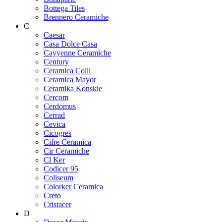
Bottega Tiles
Brennero Ceramiche
C
Caesar
Casa Dolce Casa
Cayyenne Ceramiche
Century
Ceramica Colli
Ceramica Mayor
Ceramika Konskie
Cercom
Cerdomus
Cerrad
Cevica
Cicogres
Cifre Ceramica
Cir Ceramiche
Cl Ker
Codicer 95
Coliseum
Colorker Ceramica
Creto
Cristacer
D