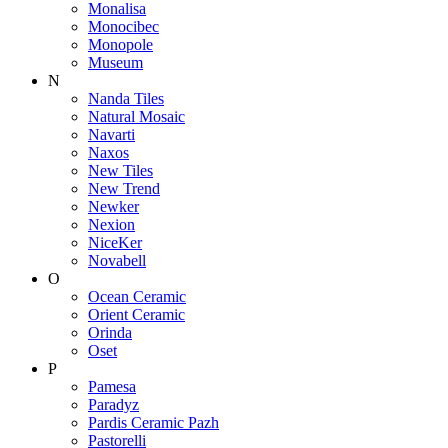
Monalisa
Monocibec
Monopole
Museum
N
Nanda Tiles
Natural Mosaic
Navarti
Naxos
New Tiles
New Trend
Newker
Nexion
NiceKer
Novabell
O
Ocean Ceramic
Orient Ceramic
Orinda
Oset
P
Pamesa
Paradyz
Pardis Ceramic Pazh
Pastorelli