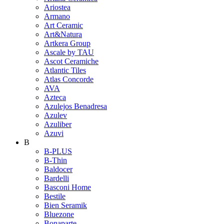
Ariostea
Armano
Art Ceramic
Art&Natura
Artkera Group
Ascale by TAU
Ascot Ceramiche
Atlantic Tiles
Atlas Concorde
AVA
Azteca
Azulejos Benadresa
Azulev
Azuliber
Azuvi
B
B-PLUS
B-Thin
Baldocer
Bardelli
Basconi Home
Bestile
Bien Seramik
Bluezone
Bonaparte