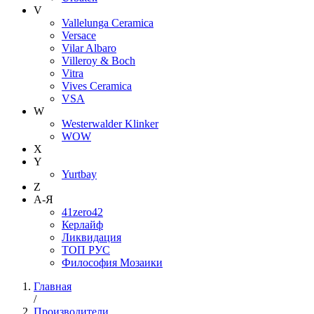
V
Vallelunga Ceramica
Versace
Vilar Albaro
Villeroy & Boch
Vitra
Vives Ceramica
VSA
W
Westerwalder Klinker
WOW
X
Y
Yurtbay
Z
А-Я
41zero42
Керлайф
Ликвидация
ТОП РУС
Философия Мозаики
Главная
/
Производители