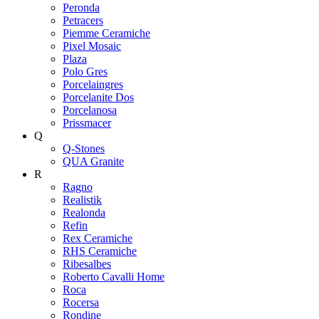
Peronda
Petracers
Piemme Ceramiche
Pixel Mosaic
Plaza
Polo Gres
Porcelaingres
Porcelanite Dos
Porcelanosa
Prissmacer
Q
Q-Stones
QUA Granite
R
Ragno
Realistik
Realonda
Refin
Rex Ceramiche
RHS Ceramiche
Ribesalbes
Roberto Cavalli Home
Roca
Rocersa
Rondine