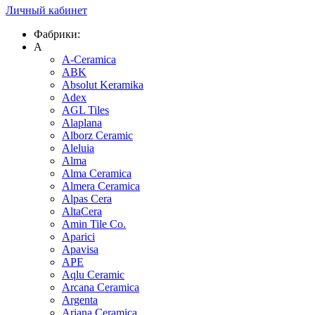
Личный кабинет
Фабрики:
A
A-Ceramica
ABK
Absolut Keramika
Adex
AGL Tiles
Alaplana
Alborz Ceramic
Aleluia
Alma
Alma Ceramica
Almera Ceramica
Alpas Cera
AltaCera
Amin Tile Co.
Aparici
Apavisa
APE
Aqlu Ceramic
Arcana Ceramica
Argenta
Ariana Ceramica