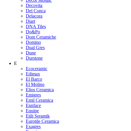
Decor Mosaic
Decovita
Del Conca
Delacora
Diart
DNA Tiles
Do&Po
Dom Ceramiche
Domino
Dual Gres
Dune
Durstone
E
Ecoceramic
Edimax
El Barco
El Molino
Elios Ceramica
Emigres
Emil Ceramica
Ennface
Equipe
Etili Seramik
Eurotile Ceramica
Exagres