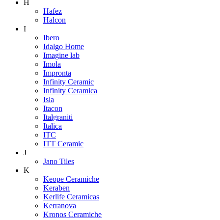
H
Hafez
Halcon
I
Ibero
Idalgo Home
Imagine lab
Imola
Impronta
Infinity Ceramic
Infinity Ceramica
Isla
Itacon
Italgraniti
Italica
ITC
ITT Ceramic
J
Jano Tiles
K
Keope Ceramiche
Keraben
Kerlife Ceramicas
Kerranova
Kronos Ceramiche