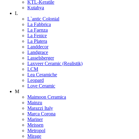
KTL-Keratile
Kutahya
L
L`antic Colonial
La Fabbrica
La Faenza
La Fenice
La Platera
Landdecor
Landgrace
Lasselsberger
Laxveer Ceramic (Realistik)
LCM
Lea Ceramiche
Leopard
Love Ceramic
M
Maimoon Ceramica
Mainzu
Marazzi Italy
Marca Corona
Mariner
Meissen
Metropol
Mirage