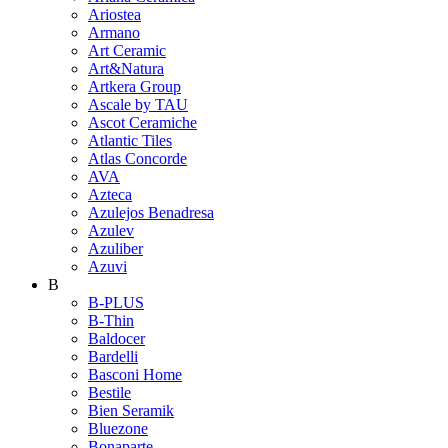
Ariostea
Armano
Art Ceramic
Art&Natura
Artkera Group
Ascale by TAU
Ascot Ceramiche
Atlantic Tiles
Atlas Concorde
AVA
Azteca
Azulejos Benadresa
Azulev
Azuliber
Azuvi
B
B-PLUS
B-Thin
Baldocer
Bardelli
Basconi Home
Bestile
Bien Seramik
Bluezone
Bonaparte