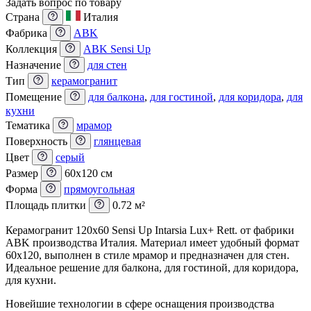
Задать вопрос по товару
Страна
Италия
Фабрика
ABK
Коллекция
ABK Sensi Up
Назначение
для стен
Тип
керамогранит
Помещение
для балкона
,
для гостиной
,
для коридора
,
для
кухни
Тематика
мрамор
Поверхность
глянцевая
Цвет
серый
Размер
60x120 см
Форма
прямоугольная
Площадь плитки
0.72 м²
Керамогранит 120х60 Sensi Up Intarsia Lux+ Rett. от фабрики
ABK производства Италия. Материал имеет удобный формат
60x120, выполнен в стиле мрамор и предназначен для стен.
Идеальное решение для балкона, для гостиной, для коридора,
для кухни.
Новейшие технологии в сфере оснащения производства