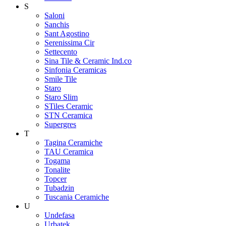
S
Saloni
Sanchis
Sant Agostino
Serenissima Cir
Settecento
Sina Tile & Ceramic Ind.co
Sinfonia Ceramicas
Smile Tile
Staro
Staro Slim
STiles Ceramic
STN Ceramica
Supergres
T
Tagina Ceramiche
TAU Ceramica
Togama
Tonalite
Topcer
Tubadzin
Tuscania Ceramiche
U
Undefasa
Urbatek