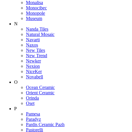
Monalisa
Monocibec
Monopole
Museum
N
Nanda Tiles
Natural Mosaic
Navarti
Naxos
New Tiles
New Trend
Newker
Nexion
NiceKer
Novabell
O
Ocean Ceramic
Orient Ceramic
Orinda
Oset
P
Pamesa
Paradyz
Pardis Ceramic Pazh
Pastorelli