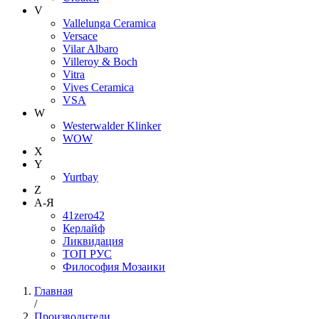
V
Vallelunga Ceramica
Versace
Vilar Albaro
Villeroy & Boch
Vitra
Vives Ceramica
VSA
W
Westerwalder Klinker
WOW
X
Y
Yurtbay
Z
А-Я
41zero42
Керлайф
Ликвидация
ТОП РУС
Философия Мозаики
Главная
/
Производители