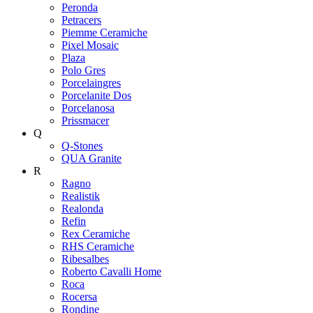
Peronda
Petracers
Piemme Ceramiche
Pixel Mosaic
Plaza
Polo Gres
Porcelaingres
Porcelanite Dos
Porcelanosa
Prissmacer
Q
Q-Stones
QUA Granite
R
Ragno
Realistik
Realonda
Refin
Rex Ceramiche
RHS Ceramiche
Ribesalbes
Roberto Cavalli Home
Roca
Rocersa
Rondine