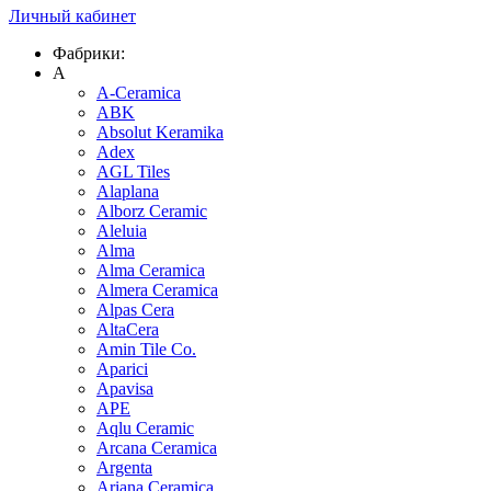
Личный кабинет
Фабрики:
A
A-Ceramica
ABK
Absolut Keramika
Adex
AGL Tiles
Alaplana
Alborz Ceramic
Aleluia
Alma
Alma Ceramica
Almera Ceramica
Alpas Cera
AltaCera
Amin Tile Co.
Aparici
Apavisa
APE
Aqlu Ceramic
Arcana Ceramica
Argenta
Ariana Ceramica