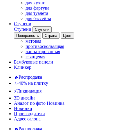
для кухни
для фартука
для туалета
для бассейна
Ступени
Ступени
Ступени
Поверхность
Страна
Цвет
матовая
противоскользящая
лаппатированная
глянцевая
Бамбуковые панели
Клинкер
🔥Распродажа
⭐-40% на плитку
⚡️Ликвидация
3D дизайн
Аналог по фото
Новинка
Новинки
Производители
Адрес салона
🔥Распродажа