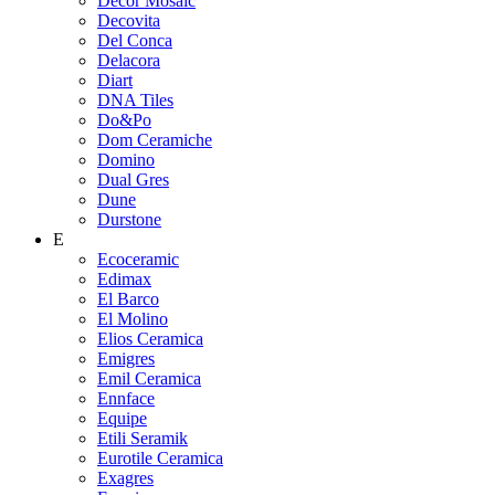
Decor Mosaic
Decovita
Del Conca
Delacora
Diart
DNA Tiles
Do&Po
Dom Ceramiche
Domino
Dual Gres
Dune
Durstone
E
Ecoceramic
Edimax
El Barco
El Molino
Elios Ceramica
Emigres
Emil Ceramica
Ennface
Equipe
Etili Seramik
Eurotile Ceramica
Exagres