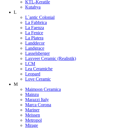
KTL-Keratile
Kutahya
L
L`antic Colonial
La Fabbrica
La Faenza
La Fenice
La Platera
Landdecor
Landgrace
Lasselsberger
Laxveer Ceramic (Realistik)
LCM
Lea Ceramiche
Leopard
Love Ceramic
M
Maimoon Ceramica
Mainzu
Marazzi Italy
Marca Corona
Mariner
Meissen
Metropol
Mirage