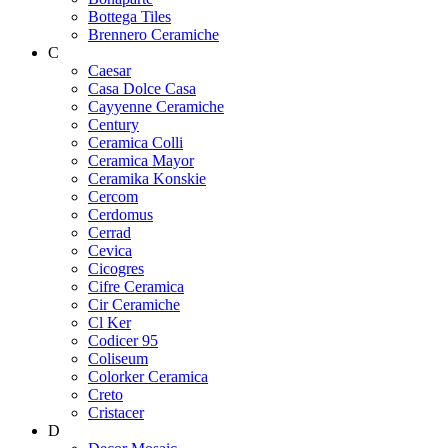
Bottega Tiles
Brennero Ceramiche
C
Caesar
Casa Dolce Casa
Cayyenne Ceramiche
Century
Ceramica Colli
Ceramica Mayor
Ceramika Konskie
Cercom
Cerdomus
Cerrad
Cevica
Cicogres
Cifre Ceramica
Cir Ceramiche
Cl Ker
Codicer 95
Coliseum
Colorker Ceramica
Creto
Cristacer
D