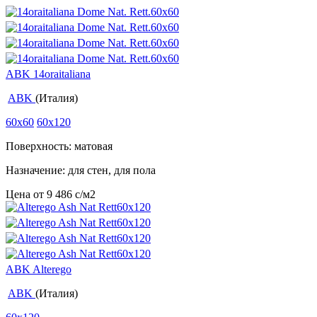
ABK 14oraitaliana
ABK
(Италия)
60x60
60x120
Поверхность: матовая
Назначение: для стен, для пола
Цена от
9 486
c
/м2
ABK Alterego
ABK
(Италия)