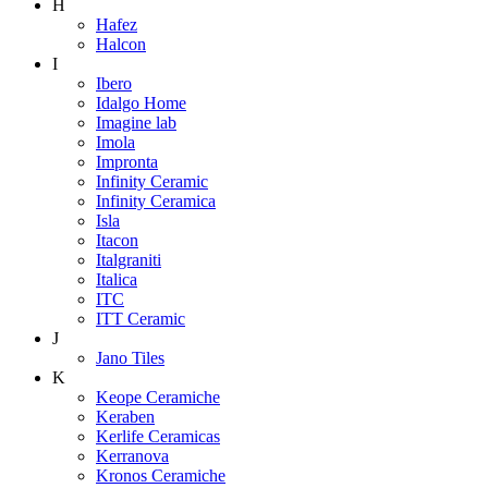
H
Hafez
Halcon
I
Ibero
Idalgo Home
Imagine lab
Imola
Impronta
Infinity Ceramic
Infinity Ceramica
Isla
Itacon
Italgraniti
Italica
ITC
ITT Ceramic
J
Jano Tiles
K
Keope Ceramiche
Keraben
Kerlife Ceramicas
Kerranova
Kronos Ceramiche