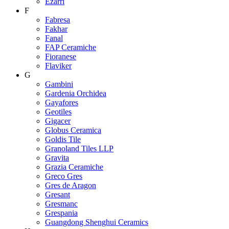
Ezarri
F
Fabresa
Fakhar
Fanal
FAP Ceramiche
Fioranese
Flaviker
G
Gambini
Gardenia Orchidea
Gayafores
Geotiles
Gigacer
Globus Ceramica
Goldis Tile
Granoland Tiles LLP
Gravita
Grazia Ceramiche
Greco Gres
Gres de Aragon
Gresant
Gresmanc
Grespania
Guangdong Shenghui Ceramics