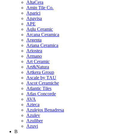
AltaCera
Amin Tile Co.
Aparici
Apavisa
APE
Aqlu Ceramic
Arcana Ceramica
Argenta
Ariana Ceramica
Ariostea
Armano
Art Ceramic
Art&Natura
Artkera Group
Ascale by TAU
Ascot Ceramiche
Atlantic Tiles
Atlas Concorde
AVA
Azteca
Azulejos Benadresa
Azulev
Azuliber
Azuvi
B