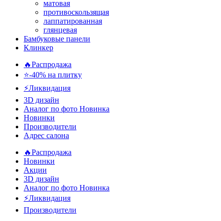
матовая
противоскользящая
лаппатированная
глянцевая
Бамбуковые панели
Клинкер
🔥Распродажа
⭐-40% на плитку
⚡️Ликвидация
3D дизайн
Аналог по фото
Новинка
Новинки
Производители
Адрес салона
🔥Распродажа
Новинки
Акции
3D дизайн
Аналог по фото
Новинка
⚡Ликвидация
Производители