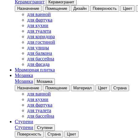
Керамогранит
Керамогранит
Назначение
Помещение
Дизайн
Поверхность
Цвет
для ванной
для фартука
для кухни
для туалета
для коридора
для гостиной
для улицы
для балкона
для бассейна
для фасада
Мраморная плитка
Мозаика
Мозаика
Мозаика
Назначение
Помещение
Материал
Цвет
Страна
для ванной
для кухни
для фартука
для туалета
для бассейна
Ступени
Ступени
Ступени
Поверхность
Страна
Цвет