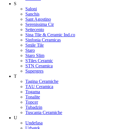
S
Saloni
Sanchis
Sant Agostino
Serenissima Cir
Settecento
Sina Tile & Ceramic Ind.co
Sinfonia Ceramicas
Smile Tile
Staro
Staro Slim
STiles Ceramic
STN Ceramica
Supergres
T
Tagina Ceramiche
TAU Ceramica
Togama
Tonalite
Topcer
Tubadzin
Tuscania Ceramiche
U
Undefasa
Urbatek