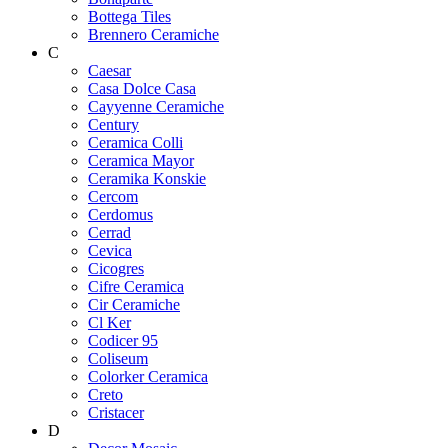
Bottega Tiles
Brennero Ceramiche
C
Caesar
Casa Dolce Casa
Cayyenne Ceramiche
Century
Ceramica Colli
Ceramica Mayor
Ceramika Konskie
Cercom
Cerdomus
Cerrad
Cevica
Cicogres
Cifre Ceramica
Cir Ceramiche
Cl Ker
Codicer 95
Coliseum
Colorker Ceramica
Creto
Cristacer
D