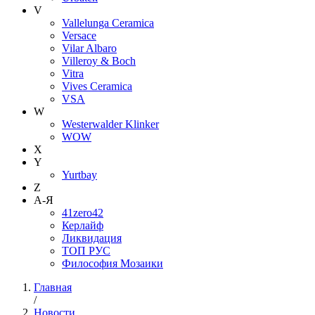
V
Vallelunga Ceramica
Versace
Vilar Albaro
Villeroy & Boch
Vitra
Vives Ceramica
VSA
W
Westerwalder Klinker
WOW
X
Y
Yurtbay
Z
А-Я
41zero42
Керлайф
Ликвидация
ТОП РУС
Философия Мозаики
Главная
/
Новости