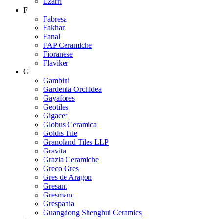
Ezarri
F
Fabresa
Fakhar
Fanal
FAP Ceramiche
Fioranese
Flaviker
G
Gambini
Gardenia Orchidea
Gayafores
Geotiles
Gigacer
Globus Ceramica
Goldis Tile
Granoland Tiles LLP
Gravita
Grazia Ceramiche
Greco Gres
Gres de Aragon
Gresant
Gresmanc
Grespania
Guangdong Shenghui Ceramics