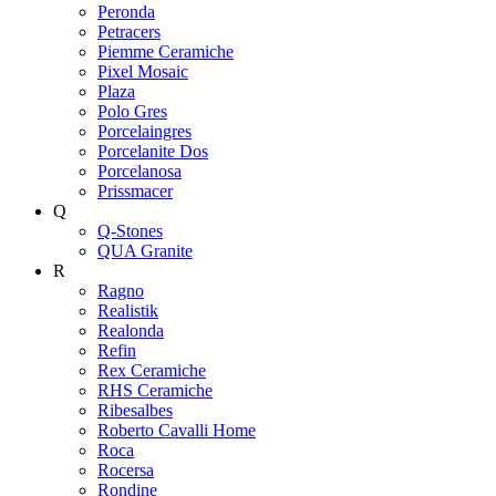
Peronda
Petracers
Piemme Ceramiche
Pixel Mosaic
Plaza
Polo Gres
Porcelaingres
Porcelanite Dos
Porcelanosa
Prissmacer
Q
Q-Stones
QUA Granite
R
Ragno
Realistik
Realonda
Refin
Rex Ceramiche
RHS Ceramiche
Ribesalbes
Roberto Cavalli Home
Roca
Rocersa
Rondine