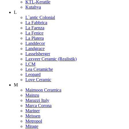
KTL-Keratile
Kutahya
L
L`antic Colonial
La Fabbrica
La Faenza
La Fenice
La Platera
Landdecor
Landgrace
Lasselsberger
Laxveer Ceramic (Realistik)
LCM
Lea Ceramiche
Leopard
Love Ceramic
M
Maimoon Ceramica
Mainzu
Marazzi Italy
Marca Corona
Mariner
Meissen
Metropol
Mirage