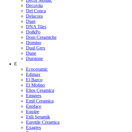
Decor Mosaic
Decovita
Del Conca
Delacora
Diart
DNA Tiles
Do&Po
Dom Ceramiche
Domino
Dual Gres
Dune
Durstone
E
Ecoceramic
Edimax
El Barco
El Molino
Elios Ceramica
Emigres
Emil Ceramica
Ennface
Equipe
Etili Seramik
Eurotile Ceramica
Exagres