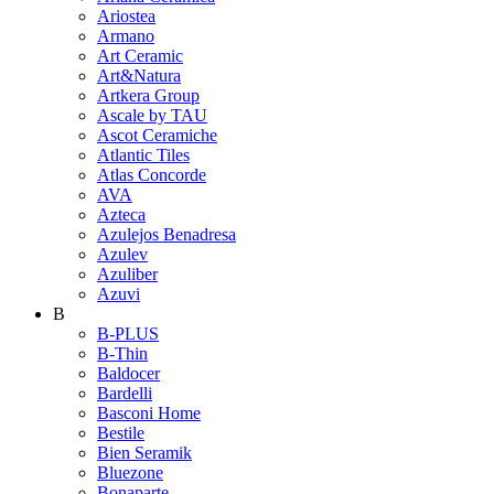
Ariostea
Armano
Art Ceramic
Art&Natura
Artkera Group
Ascale by TAU
Ascot Ceramiche
Atlantic Tiles
Atlas Concorde
AVA
Azteca
Azulejos Benadresa
Azulev
Azuliber
Azuvi
B
B-PLUS
B-Thin
Baldocer
Bardelli
Basconi Home
Bestile
Bien Seramik
Bluezone
Bonaparte