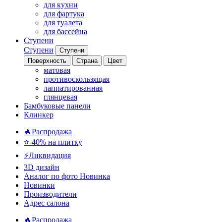
для кухни
для фартука
для туалета
для бассейна
Ступени
Ступени
Ступени
Поверхность
Страна
Цвет
матовая
противоскользящая
лаппатированная
глянцевая
Бамбуковые панели
Клинкер
🔥Распродажа
⭐-40% на плитку
⚡️Ликвидация
3D дизайн
Аналог по фото
Новинка
Новинки
Производители
Адрес салона
🔥Распродажа