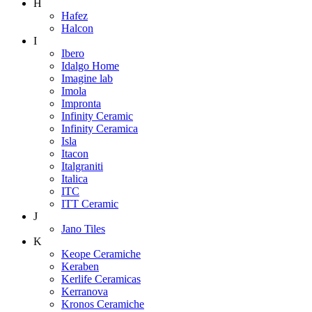
H
Hafez
Halcon
I
Ibero
Idalgo Home
Imagine lab
Imola
Impronta
Infinity Ceramic
Infinity Ceramica
Isla
Itacon
Italgraniti
Italica
ITC
ITT Ceramic
J
Jano Tiles
K
Keope Ceramiche
Keraben
Kerlife Ceramicas
Kerranova
Kronos Ceramiche