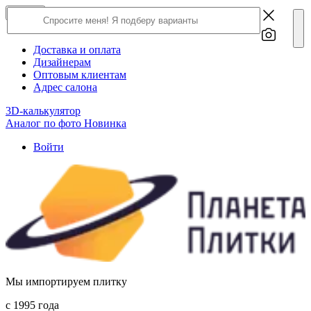
×
Close
О компании
Доставка и оплата
Дизайнерам
Оптовым клиентам
Адрес салона
3D-калькулятор
Аналог по фото
Новинка
Войти
Мы импортируем плитку
c 1995 года