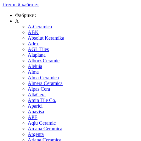
Личный кабинет
Фабрики:
A
A-Ceramica
ABK
Absolut Keramika
Adex
AGL Tiles
Alaplana
Alborz Ceramic
Aleluia
Alma
Alma Ceramica
Almera Ceramica
Alpas Cera
AltaCera
Amin Tile Co.
Aparici
Apavisa
APE
Aqlu Ceramic
Arcana Ceramica
Argenta
Ariana Ceramica