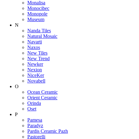
Monalisa
Monocibec
Monopole
Museum
N
Nanda Tiles
Natural Mosaic
Navarti
Naxos
New Tiles
New Trend
Newker
Nexion
NiceKer
Novabell
O
Ocean Ceramic
Orient Ceramic
Orinda
Oset
P
Pamesa
Paradyz
Pardis Ceramic Pazh
Pastorelli