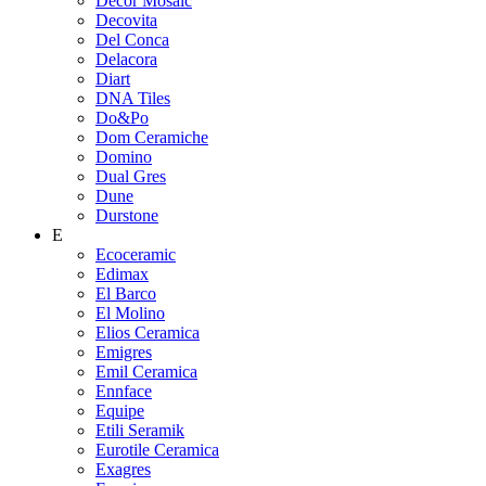
Decor Mosaic
Decovita
Del Conca
Delacora
Diart
DNA Tiles
Do&Po
Dom Ceramiche
Domino
Dual Gres
Dune
Durstone
E
Ecoceramic
Edimax
El Barco
El Molino
Elios Ceramica
Emigres
Emil Ceramica
Ennface
Equipe
Etili Seramik
Eurotile Ceramica
Exagres