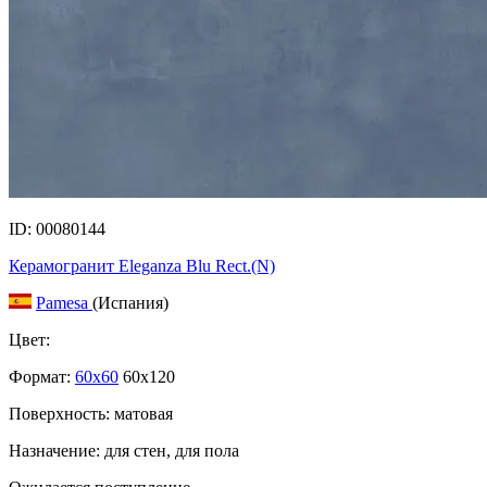
ID: 00080144
Керамогранит Eleganza Blu Rect.(N)
Pamesa
(Испания)
Цвет:
Формат:
60x60
60x120
Поверхность: матовая
Назначение: для стен, для пола