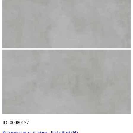
ID: 00080177
Керамогранит Eleganza Perla Rect.(N)