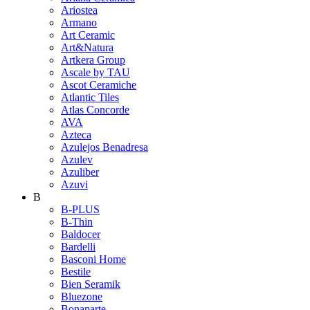
Ariostea
Armano
Art Ceramic
Art&Natura
Artkera Group
Ascale by TAU
Ascot Ceramiche
Atlantic Tiles
Atlas Concorde
AVA
Azteca
Azulejos Benadresa
Azulev
Azuliber
Azuvi
B
B-PLUS
B-Thin
Baldocer
Bardelli
Basconi Home
Bestile
Bien Seramik
Bluezone
Bonaparte