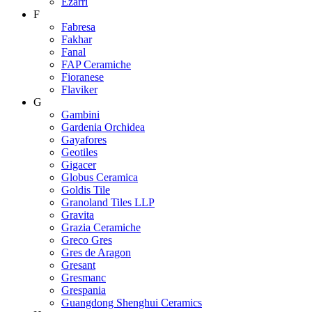
Ezarri
F
Fabresa
Fakhar
Fanal
FAP Ceramiche
Fioranese
Flaviker
G
Gambini
Gardenia Orchidea
Gayafores
Geotiles
Gigacer
Globus Ceramica
Goldis Tile
Granoland Tiles LLP
Gravita
Grazia Ceramiche
Greco Gres
Gres de Aragon
Gresant
Gresmanc
Grespania
Guangdong Shenghui Ceramics