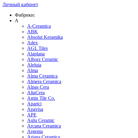
Личный кабинет
Фабрики:
A
A-Ceramica
ABK
Absolut Keramika
Adex
AGL Tiles
Alaplana
Alborz Ceramic
Aleluia
Alma
Alma Ceramica
Almera Ceramica
Alpas Cera
AltaCera
Amin Tile Co.
Aparici
Apavisa
APE
Aqlu Ceramic
Arcana Ceramica
Argenta
Ariana Ceramica