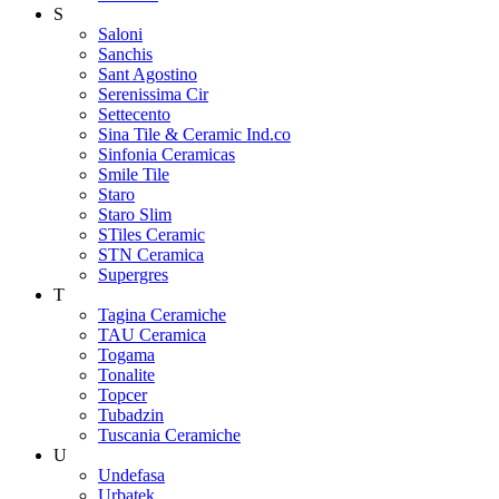
S
Saloni
Sanchis
Sant Agostino
Serenissima Cir
Settecento
Sina Tile & Ceramic Ind.co
Sinfonia Ceramicas
Smile Tile
Staro
Staro Slim
STiles Ceramic
STN Ceramica
Supergres
T
Tagina Ceramiche
TAU Ceramica
Togama
Tonalite
Topcer
Tubadzin
Tuscania Ceramiche
U
Undefasa
Urbatek