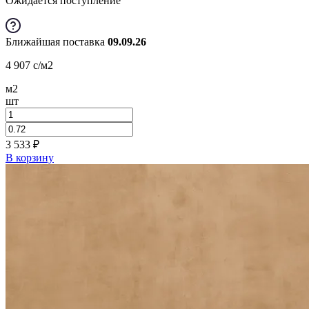
Ожидается поступление
Ближайшая поставка
09.09.26
4 907
c
/м2
м2
шт
3 533
₽
В корзину