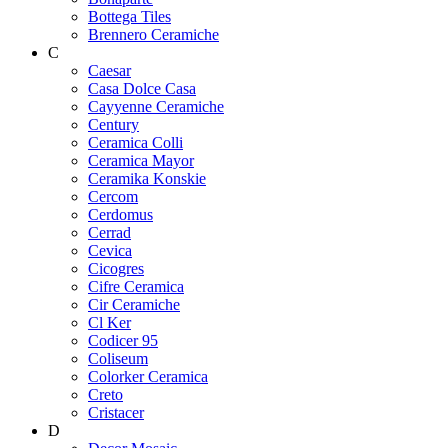
Bottega Tiles
Brennero Ceramiche
C
Caesar
Casa Dolce Casa
Cayyenne Ceramiche
Century
Ceramica Colli
Ceramica Mayor
Ceramika Konskie
Cercom
Cerdomus
Cerrad
Cevica
Cicogres
Cifre Ceramica
Cir Ceramiche
Cl Ker
Codicer 95
Coliseum
Colorker Ceramica
Creto
Cristacer
D