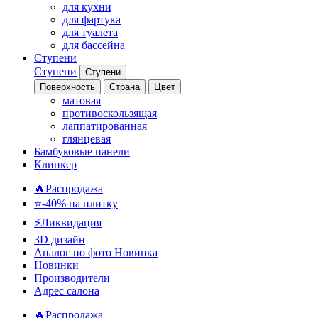
для кухни
для фартука
для туалета
для бассейна
Ступени
Ступени
Ступени
Поверхность
Страна
Цвет
матовая
противоскользящая
лаппатированная
глянцевая
Бамбуковые панели
Клинкер
🔥Распродажа
⭐-40% на плитку
⚡️Ликвидация
3D дизайн
Аналог по фото
Новинка
Новинки
Производители
Адрес салона
🔥Распродажа