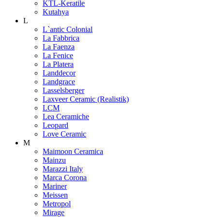
KTL-Keratile
Kutahya
L
L`antic Colonial
La Fabbrica
La Faenza
La Fenice
La Platera
Landdecor
Landgrace
Lasselsberger
Laxveer Ceramic (Realistik)
LCM
Lea Ceramiche
Leopard
Love Ceramic
M
Maimoon Ceramica
Mainzu
Marazzi Italy
Marca Corona
Mariner
Meissen
Metropol
Mirage