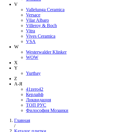
V
Vallelunga Ceramica
Versace
Vilar Albaro
Villeroy & Boch
Vitra
Vives Ceramica
VSA
W
Westerwalder Klinker
WOW
X
Y
Yurtbay
Z
А-Я
41zero42
Керлайф
Ликвидация
ТОП РУС
Философия Мозаики
Главная
/
Каталог плитки