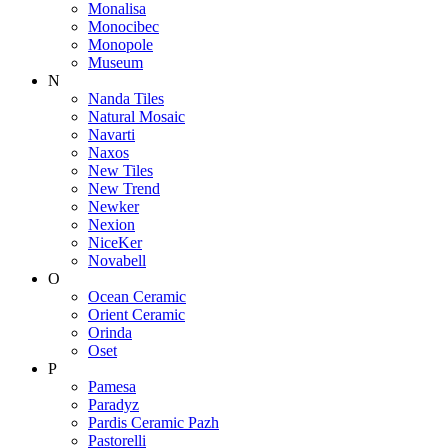
Monalisa
Monocibec
Monopole
Museum
N
Nanda Tiles
Natural Mosaic
Navarti
Naxos
New Tiles
New Trend
Newker
Nexion
NiceKer
Novabell
O
Ocean Ceramic
Orient Ceramic
Orinda
Oset
P
Pamesa
Paradyz
Pardis Ceramic Pazh
Pastorelli