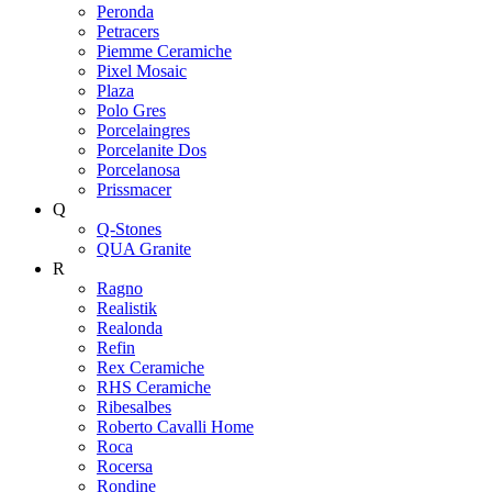
Peronda
Petracers
Piemme Ceramiche
Pixel Mosaic
Plaza
Polo Gres
Porcelaingres
Porcelanite Dos
Porcelanosa
Prissmacer
Q
Q-Stones
QUA Granite
R
Ragno
Realistik
Realonda
Refin
Rex Ceramiche
RHS Ceramiche
Ribesalbes
Roberto Cavalli Home
Roca
Rocersa
Rondine