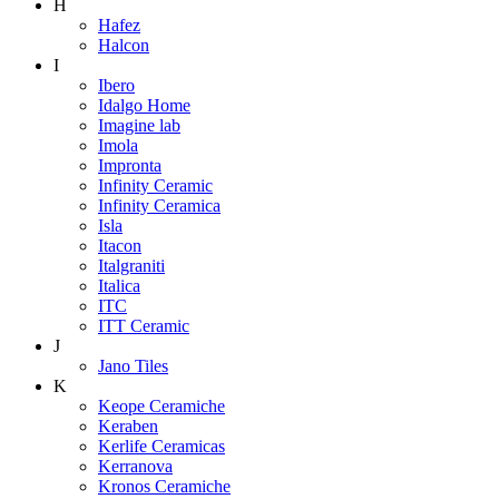
H
Hafez
Halcon
I
Ibero
Idalgo Home
Imagine lab
Imola
Impronta
Infinity Ceramic
Infinity Ceramica
Isla
Itacon
Italgraniti
Italica
ITC
ITT Ceramic
J
Jano Tiles
K
Keope Ceramiche
Keraben
Kerlife Ceramicas
Kerranova
Kronos Ceramiche