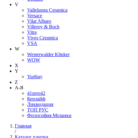
V
Vallelunga Ceramica
Versace
Vilar Albaro
Villeroy & Boch
Vitra
Vives Ceramica
VSA
W
Westerwalder Klinker
WOW
X
Y
Yurtbay
Z
А-Я
41zero42
Керлайф
Ликвидация
ТОП РУС
Философия Мозаики
Главная
/
Каталог плитки