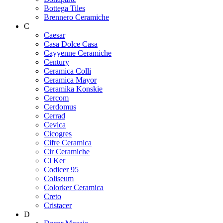
Bottega Tiles
Brennero Ceramiche
C
Caesar
Casa Dolce Casa
Cayyenne Ceramiche
Century
Ceramica Colli
Ceramica Mayor
Ceramika Konskie
Cercom
Cerdomus
Cerrad
Cevica
Cicogres
Cifre Ceramica
Cir Ceramiche
Cl Ker
Codicer 95
Coliseum
Colorker Ceramica
Creto
Cristacer
D