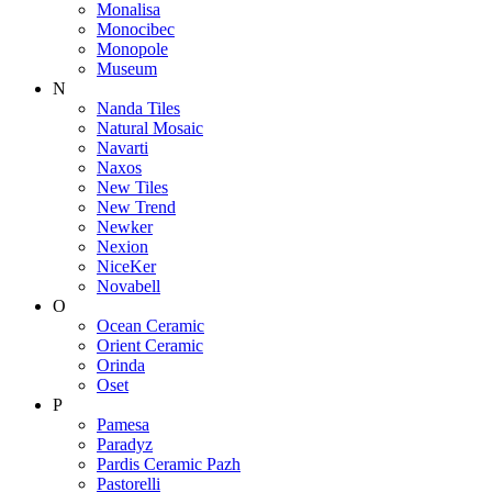
Monalisa
Monocibec
Monopole
Museum
N
Nanda Tiles
Natural Mosaic
Navarti
Naxos
New Tiles
New Trend
Newker
Nexion
NiceKer
Novabell
O
Ocean Ceramic
Orient Ceramic
Orinda
Oset
P
Pamesa
Paradyz
Pardis Ceramic Pazh
Pastorelli