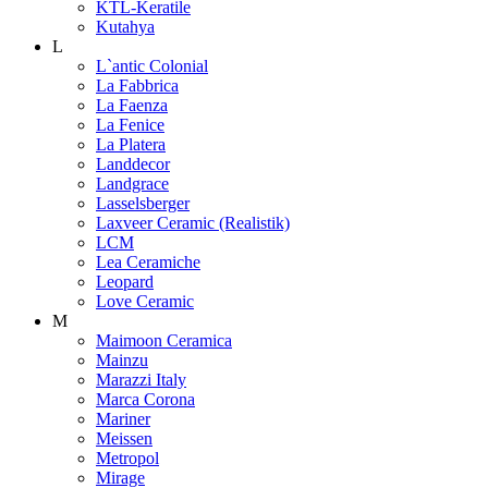
KTL-Keratile
Kutahya
L
L`antic Colonial
La Fabbrica
La Faenza
La Fenice
La Platera
Landdecor
Landgrace
Lasselsberger
Laxveer Ceramic (Realistik)
LCM
Lea Ceramiche
Leopard
Love Ceramic
M
Maimoon Ceramica
Mainzu
Marazzi Italy
Marca Corona
Mariner
Meissen
Metropol
Mirage