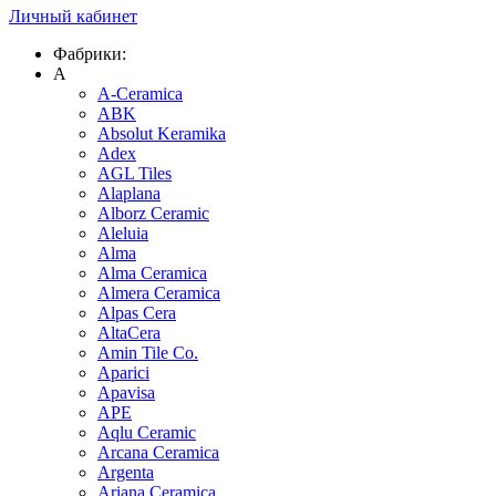
Личный кабинет
Фабрики:
A
A-Ceramica
ABK
Absolut Keramika
Adex
AGL Tiles
Alaplana
Alborz Ceramic
Aleluia
Alma
Alma Ceramica
Almera Ceramica
Alpas Cera
AltaCera
Amin Tile Co.
Aparici
Apavisa
APE
Aqlu Ceramic
Arcana Ceramica
Argenta
Ariana Ceramica