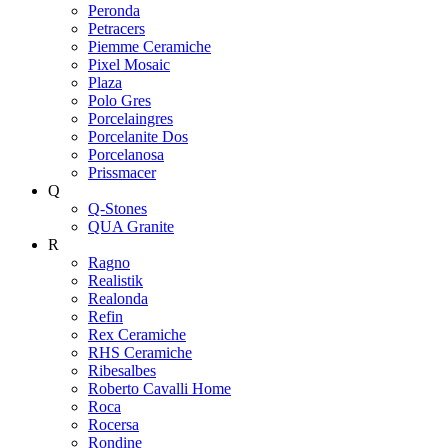
Peronda
Petracers
Piemme Ceramiche
Pixel Mosaic
Plaza
Polo Gres
Porcelaingres
Porcelanite Dos
Porcelanosa
Prissmacer
Q
Q-Stones
QUA Granite
R
Ragno
Realistik
Realonda
Refin
Rex Ceramiche
RHS Ceramiche
Ribesalbes
Roberto Cavalli Home
Roca
Rocersa
Rondine