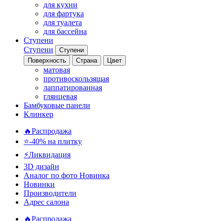
для кухни
для фартука
для туалета
для бассейна
Ступени
Ступени
Ступени
Поверхность
Страна
Цвет
матовая
противоскользящая
лаппатированная
глянцевая
Бамбуковые панели
Клинкер
🔥Распродажа
⭐-40% на плитку
⚡️Ликвидация
3D дизайн
Аналог по фото
Новинка
Новинки
Производители
Адрес салона
🔥Распродажа