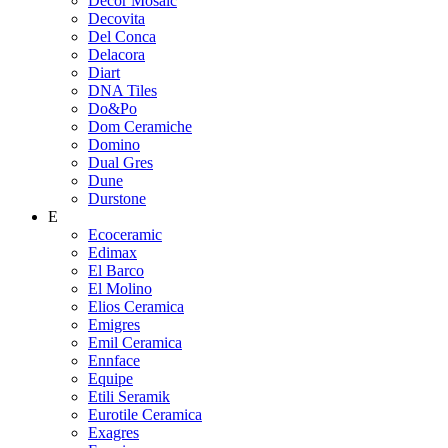
Decor Mosaic
Decovita
Del Conca
Delacora
Diart
DNA Tiles
Do&Po
Dom Ceramiche
Domino
Dual Gres
Dune
Durstone
E
Ecoceramic
Edimax
El Barco
El Molino
Elios Ceramica
Emigres
Emil Ceramica
Ennface
Equipe
Etili Seramik
Eurotile Ceramica
Exagres