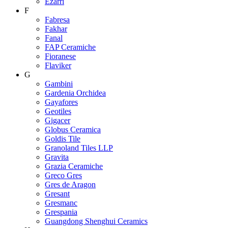
Ezarri
F
Fabresa
Fakhar
Fanal
FAP Ceramiche
Fioranese
Flaviker
G
Gambini
Gardenia Orchidea
Gayafores
Geotiles
Gigacer
Globus Ceramica
Goldis Tile
Granoland Tiles LLP
Gravita
Grazia Ceramiche
Greco Gres
Gres de Aragon
Gresant
Gresmanc
Grespania
Guangdong Shenghui Ceramics