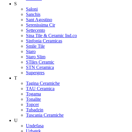
S
Saloni
Sanchis
Sant Agostino
Serenissima Cir
Settecento
Sina Tile & Ceramic Ind.co
Sinfonia Ceramicas
Smile Tile
Staro
Staro Slim
STiles Ceramic
STN Ceramica
Supergres
T
Tagina Ceramiche
TAU Ceramica
Togama
Tonalite
Topcer
Tubadzin
Tuscania Ceramiche
U
Undefasa
Urbatek