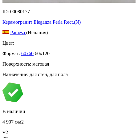
ID: 00080177
Керамогранит Eleganza Perla Rect.(N)
Pamesa
(Испания)
Цвет:
Формат:
60x60
60x120
Поверхность: матовая
Назначение: для стен, для пола
В наличии
4 907
c
/м2
м2
шт