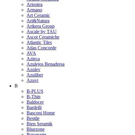
Ariostea
Armano
Art Ceramic
Art&Natura
Artkera Group
Ascale by TAU
Ascot Ceramiche
Atlantic Tiles
Atlas Concorde
AVA
Azteca
Azulejos Benadresa
Azulev
Azuliber
Azuvi
B
B-PLUS
B-Thin
Baldocer
Bardelli
Basconi Home
Bestile
Bien Seramik
Bluezone
Bonaparte