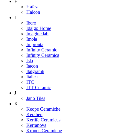
H
Hafez
Halcon
I
Ibero
Idalgo Home
Imagine lab
Imola
Impronta
Infinity Ceramic
Infinity Ceramica
Isla
Itacon
Italgraniti
Italica
ITC
ITT Ceramic
J
Jano Tiles
K
Keope Ceramiche
Keraben
Kerlife Ceramicas
Kerranova
Kronos Ceramiche