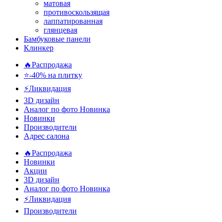
матовая
противоскользящая
лаппатированная
глянцевая
Бамбуковые панели
Клинкер
🔥Распродажа
⭐-40% на плитку
⚡️Ликвидация
3D дизайн
Аналог по фото
Новинка
Новинки
Производители
Адрес салона
🔥Распродажа
Новинки
Акции
3D дизайн
Аналог по фото
Новинка
⚡Ликвидация
Производители