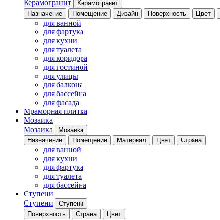
Керамогранит
Керамогранит
Назначение
Помещение
Дизайн
Поверхность
Цвет
для ванной
для фартука
для кухни
для туалета
для коридора
для гостиной
для улицы
для балкона
для бассейна
для фасада
Мраморная плитка
Мозаика
Мозаика
Мозаика
Назначение
Помещение
Материал
Цвет
Страна
для ванной
для кухни
для фартука
для туалета
для бассейна
Ступени
Ступени
Ступени
Поверхность
Страна
Цвет