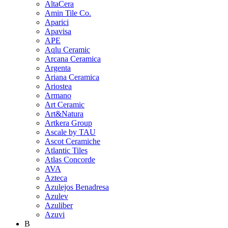
AltaCera
Amin Tile Co.
Aparici
Apavisa
APE
Aqlu Ceramic
Arcana Ceramica
Argenta
Ariana Ceramica
Ariostea
Armano
Art Ceramic
Art&Natura
Artkera Group
Ascale by TAU
Ascot Ceramiche
Atlantic Tiles
Atlas Concorde
AVA
Azteca
Azulejos Benadresa
Azulev
Azuliber
Azuvi
B