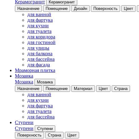
Керамогранит
Керамогранит
Назначение
Помещение
Дизайн
Поверхность
Цвет
для ванной
для фартука
для кухни
для туалета
для коридора
для гостиной
для улицы
для балкона
для бассейна
для фасада
Мраморная плитка
Мозаика
Мозаика
Мозаика
Назначение
Помещение
Материал
Цвет
Страна
для ванной
для кухни
для фартука
для туалета
для бассейна
Ступени
Ступени
Ступени
Поверхность
Страна
Цвет