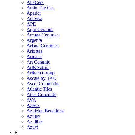
AltaCera
Amin Tile Co.
Aparici
Apavisa
APE
Aqlu Ceramic
Arcana Ceramica
Argenta
Ariana Ceramica
Ariostea
Armano
Art Ceramic
Art&Natura
Artkera Group
Ascale by TAU
Ascot Ceramiche
Atlantic Tiles
Atlas Concorde
AVA
Azteca
Azulejos Benadresa
Azulev
Azuliber
Azuvi
B