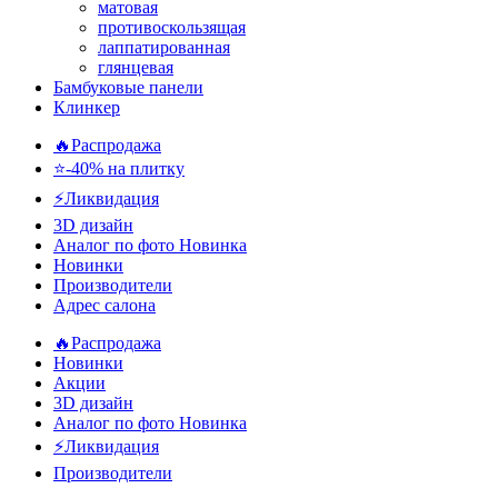
матовая
противоскользящая
лаппатированная
глянцевая
Бамбуковые панели
Клинкер
🔥Распродажа
⭐-40% на плитку
⚡️Ликвидация
3D дизайн
Аналог по фото
Новинка
Новинки
Производители
Адрес салона
🔥Распродажа
Новинки
Акции
3D дизайн
Аналог по фото
Новинка
⚡Ликвидация
Производители