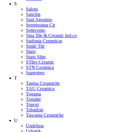
S
Saloni
Sanchis
Sant Agostino
Serenissima Cir
Settecento
Sina Tile & Ceramic Ind.co
Sinfonia Ceramicas
Smile Tile
Staro
Staro Slim
STiles Ceramic
STN Ceramica
Supergres
T
Tagina Ceramiche
TAU Ceramica
Togama
Tonalite
Topcer
Tubadzin
Tuscania Ceramiche
U
Undefasa
Urbatek