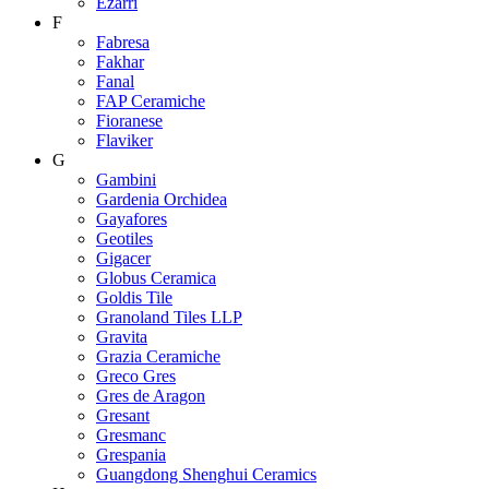
Ezarri
F
Fabresa
Fakhar
Fanal
FAP Ceramiche
Fioranese
Flaviker
G
Gambini
Gardenia Orchidea
Gayafores
Geotiles
Gigacer
Globus Ceramica
Goldis Tile
Granoland Tiles LLP
Gravita
Grazia Ceramiche
Greco Gres
Gres de Aragon
Gresant
Gresmanc
Grespania
Guangdong Shenghui Ceramics