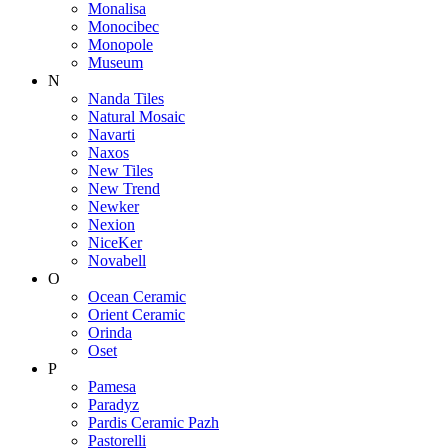
Monalisa
Monocibec
Monopole
Museum
N
Nanda Tiles
Natural Mosaic
Navarti
Naxos
New Tiles
New Trend
Newker
Nexion
NiceKer
Novabell
O
Ocean Ceramic
Orient Ceramic
Orinda
Oset
P
Pamesa
Paradyz
Pardis Ceramic Pazh
Pastorelli