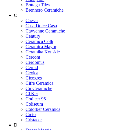
Bottega Tiles
Brennero Ceramiche
C
Caesar
Casa Dolce Casa
Cayyenne Ceramiche
Century
Ceramica Colli
Ceramica Mayor
Ceramika Konskie
Cercom
Cerdomus
Cerrad
Cevica
Cicogres
Cifre Ceramica
Cir Ceramiche
Cl Ker
Codicer 95
Coliseum
Colorker Ceramica
Creto
Cristacer
D