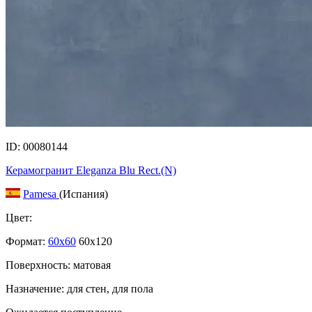
ID: 00080144
Керамогранит Eleganza Blu Rect.(N)
Pamesa
(Испания)
Цвет:
Формат:
60x60
60x120
Поверхность: матовая
Назначение: для стен, для пола