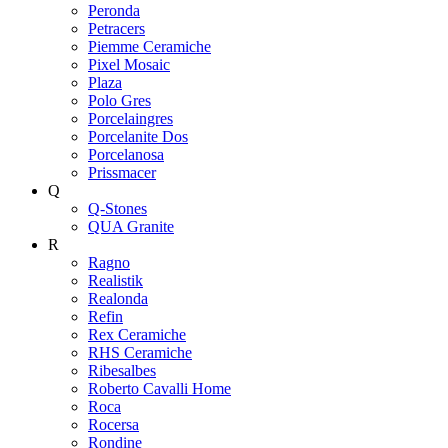
Peronda
Petracers
Piemme Ceramiche
Pixel Mosaic
Plaza
Polo Gres
Porcelaingres
Porcelanite Dos
Porcelanosa
Prissmacer
Q
Q-Stones
QUA Granite
R
Ragno
Realistik
Realonda
Refin
Rex Ceramiche
RHS Ceramiche
Ribesalbes
Roberto Cavalli Home
Roca
Rocersa
Rondine