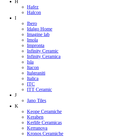
H
Hafez
Halcon
I
Ibero
Idalgo Home
Imagine lab
Imola
Impronta
Infinity Ceramic
Infinity Ceramica
Isla
Itacon
Italgraniti
Italica
ITC
ITT Ceramic
J
Jano Tiles
K
Keope Ceramiche
Keraben
Kerlife Ceramicas
Kerranova
Kronos Ceramiche