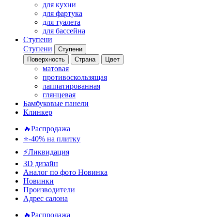
для кухни
для фартука
для туалета
для бассейна
Ступени
Ступени
Ступени
Поверхность
Страна
Цвет
матовая
противоскользящая
лаппатированная
глянцевая
Бамбуковые панели
Клинкер
🔥Распродажа
⭐-40% на плитку
⚡️Ликвидация
3D дизайн
Аналог по фото
Новинка
Новинки
Производители
Адрес салона
🔥Распродажа