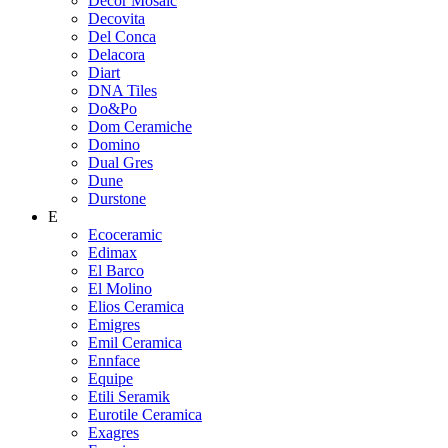
Decor Mosaic
Decovita
Del Conca
Delacora
Diart
DNA Tiles
Do&Po
Dom Ceramiche
Domino
Dual Gres
Dune
Durstone
E
Ecoceramic
Edimax
El Barco
El Molino
Elios Ceramica
Emigres
Emil Ceramica
Ennface
Equipe
Etili Seramik
Eurotile Ceramica
Exagres