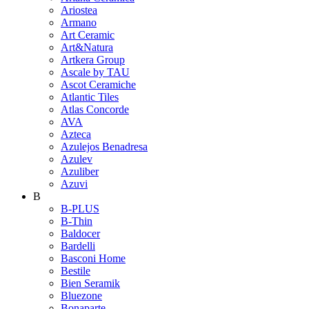
Ariostea
Armano
Art Ceramic
Art&Natura
Artkera Group
Ascale by TAU
Ascot Ceramiche
Atlantic Tiles
Atlas Concorde
AVA
Azteca
Azulejos Benadresa
Azulev
Azuliber
Azuvi
B
B-PLUS
B-Thin
Baldocer
Bardelli
Basconi Home
Bestile
Bien Seramik
Bluezone
Bonaparte