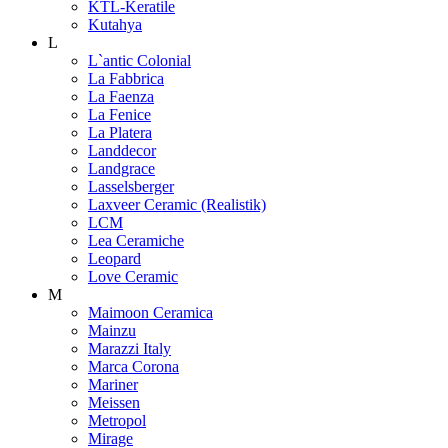
KTL-Keratile
Kutahya
L
L`antic Colonial
La Fabbrica
La Faenza
La Fenice
La Platera
Landdecor
Landgrace
Lasselsberger
Laxveer Ceramic (Realistik)
LCM
Lea Ceramiche
Leopard
Love Ceramic
M
Maimoon Ceramica
Mainzu
Marazzi Italy
Marca Corona
Mariner
Meissen
Metropol
Mirage