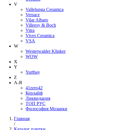
V
Vallelunga Ceramica
Versace
Vilar Albaro
Villeroy & Boch
Vitra
Vives Ceramica
VSA
W
Westerwalder Klinker
WOW
X
Y
Yurtbay
Z
А-Я
41zero42
Керлайф
Ликвидация
ТОП РУС
Философия Мозаики
Главная
/
Каталог плитки