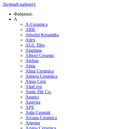
Личный кабинет
Фабрики:
A
A-Ceramica
ABK
Absolut Keramika
Adex
AGL Tiles
Alaplana
Alborz Ceramic
Aleluia
Alma
Alma Ceramica
Almera Ceramica
Alpas Cera
AltaCera
Amin Tile Co.
Aparici
Apavisa
APE
Aqlu Ceramic
Arcana Ceramica
Argenta
Ariana Ceramica