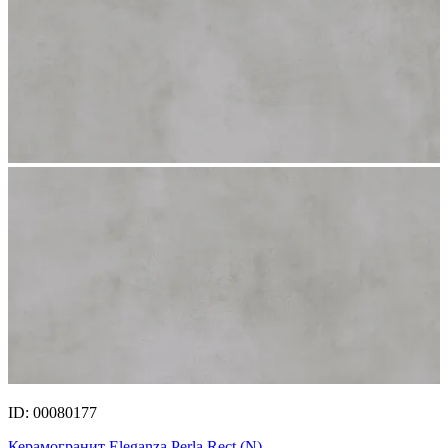
ID: 00080177
Керамогранит Eleganza Perla Rect.(N)