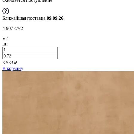
Ожидается поступление
Ближайшая поставка
09.09.26
4 907
c
/м2
м2
шт
3 533
₽
В корзину