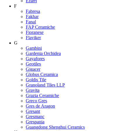
Ezarri
F
Fabresa
Fakhar
Fanal
FAP Ceramiche
Fioranese
Flaviker
G
Gambini
Gardenia Orchidea
Gayafores
Geotiles
Gigacer
Globus Ceramica
Goldis Tile
Granoland Tiles LLP
Gravita
Grazia Ceramiche
Greco Gres
Gres de Aragon
Gresant
Gresmanc
Grespania
Guangdong Shenghui Ceramics