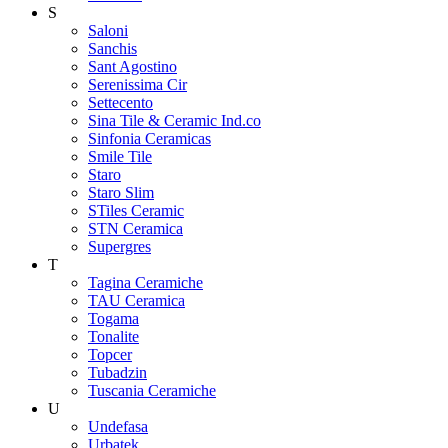
S
Saloni
Sanchis
Sant Agostino
Serenissima Cir
Settecento
Sina Tile & Ceramic Ind.co
Sinfonia Ceramicas
Smile Tile
Staro
Staro Slim
STiles Ceramic
STN Ceramica
Supergres
T
Tagina Ceramiche
TAU Ceramica
Togama
Tonalite
Topcer
Tubadzin
Tuscania Ceramiche
U
Undefasa
Urbatek