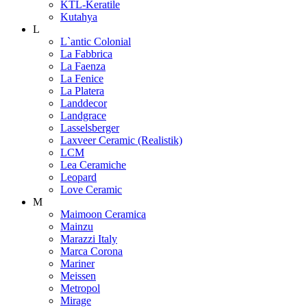
KTL-Keratile
Kutahya
L
L`antic Colonial
La Fabbrica
La Faenza
La Fenice
La Platera
Landdecor
Landgrace
Lasselsberger
Laxveer Ceramic (Realistik)
LCM
Lea Ceramiche
Leopard
Love Ceramic
M
Maimoon Ceramica
Mainzu
Marazzi Italy
Marca Corona
Mariner
Meissen
Metropol
Mirage