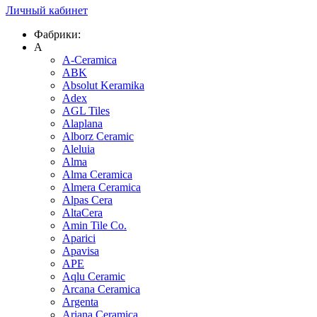
Личный кабинет
Фабрики:
A
A-Ceramica
ABK
Absolut Keramika
Adex
AGL Tiles
Alaplana
Alborz Ceramic
Aleluia
Alma
Alma Ceramica
Almera Ceramica
Alpas Cera
AltaCera
Amin Tile Co.
Aparici
Apavisa
APE
Aqlu Ceramic
Arcana Ceramica
Argenta
Ariana Ceramica