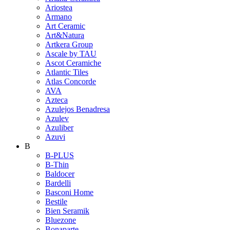
Ariostea
Armano
Art Ceramic
Art&Natura
Artkera Group
Ascale by TAU
Ascot Ceramiche
Atlantic Tiles
Atlas Concorde
AVA
Azteca
Azulejos Benadresa
Azulev
Azuliber
Azuvi
B
B-PLUS
B-Thin
Baldocer
Bardelli
Basconi Home
Bestile
Bien Seramik
Bluezone
Bonaparte