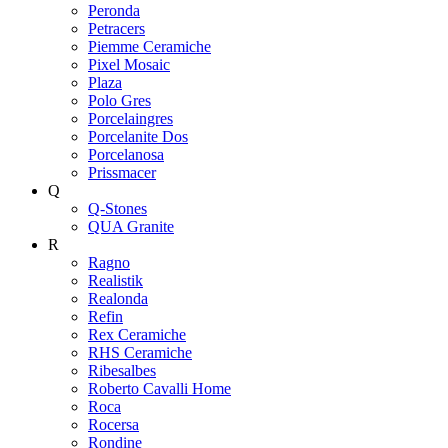
Peronda
Petracers
Piemme Ceramiche
Pixel Mosaic
Plaza
Polo Gres
Porcelaingres
Porcelanite Dos
Porcelanosa
Prissmacer
Q
Q-Stones
QUA Granite
R
Ragno
Realistik
Realonda
Refin
Rex Ceramiche
RHS Ceramiche
Ribesalbes
Roberto Cavalli Home
Roca
Rocersa
Rondine