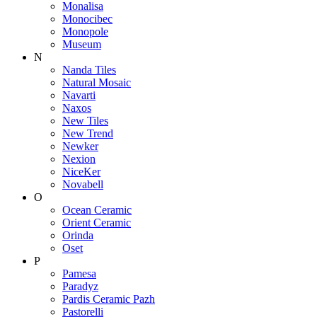
Monalisa
Monocibec
Monopole
Museum
N
Nanda Tiles
Natural Mosaic
Navarti
Naxos
New Tiles
New Trend
Newker
Nexion
NiceKer
Novabell
O
Ocean Ceramic
Orient Ceramic
Orinda
Oset
P
Pamesa
Paradyz
Pardis Ceramic Pazh
Pastorelli