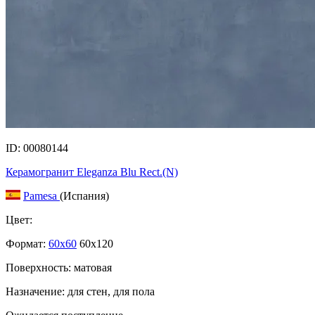
ID: 00080144
Керамогранит Eleganza Blu Rect.(N)
Pamesa
(Испания)
Цвет:
Формат:
60x60
60x120
Поверхность: матовая
Назначение: для стен, для пола