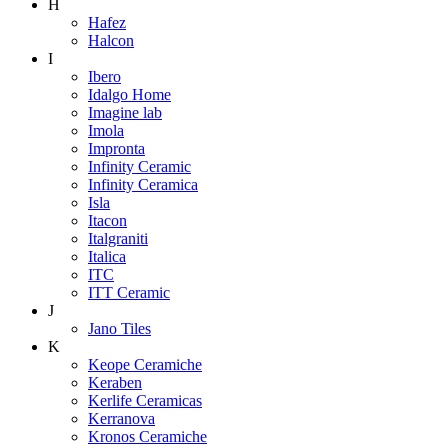
H
Hafez
Halcon
I
Ibero
Idalgo Home
Imagine lab
Imola
Impronta
Infinity Ceramic
Infinity Ceramica
Isla
Itacon
Italgraniti
Italica
ITC
ITT Ceramic
J
Jano Tiles
K
Keope Ceramiche
Keraben
Kerlife Ceramicas
Kerranova
Kronos Ceramiche