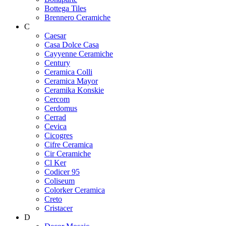
Bottega Tiles
Brennero Ceramiche
C
Caesar
Casa Dolce Casa
Cayyenne Ceramiche
Century
Ceramica Colli
Ceramica Mayor
Ceramika Konskie
Cercom
Cerdomus
Cerrad
Cevica
Cicogres
Cifre Ceramica
Cir Ceramiche
Cl Ker
Codicer 95
Coliseum
Colorker Ceramica
Creto
Cristacer
D