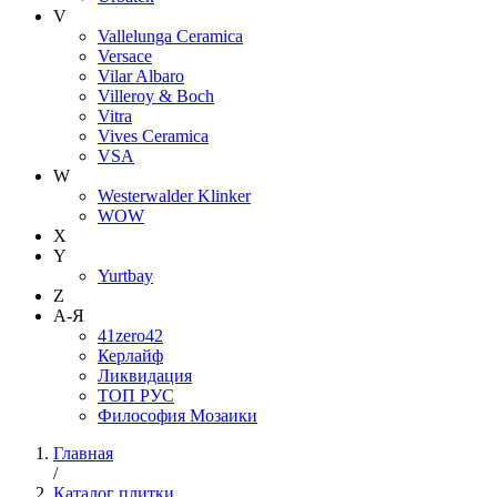
V
Vallelunga Ceramica
Versace
Vilar Albaro
Villeroy & Boch
Vitra
Vives Ceramica
VSA
W
Westerwalder Klinker
WOW
X
Y
Yurtbay
Z
А-Я
41zero42
Керлайф
Ликвидация
ТОП РУС
Философия Мозаики
Главная
/
Каталог плитки