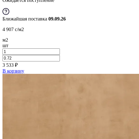
Ожидается поступление
Ближайшая поставка
09.09.26
4 907
c
/м2
м2
шт
3 533
₽
В корзину