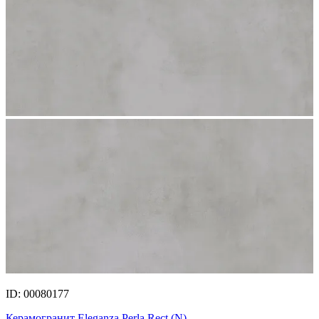
ID: 00080177
Керамогранит Eleganza Perla Rect.(N)