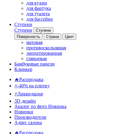
для кухни
для фартука
для туалета
для бассейна
Ступени
Ступени
Ступени
Поверхность
Страна
Цвет
матовая
противоскользящая
лаппатированная
глянцевая
Бамбуковые панели
Клинкер
🔥Распродажа
⭐-40% на плитку
⚡️Ликвидация
3D дизайн
Аналог по фото
Новинка
Новинки
Производители
Адрес салона
🔥Распродажа