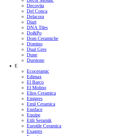
Decor Mosaic
Decovita
Del Conca
Delacora
Diart
DNA Tiles
Do&Po
Dom Ceramiche
Domino
Dual Gres
Dune
Durstone
E
Ecoceramic
Edimax
El Barco
El Molino
Elios Ceramica
Emigres
Emil Ceramica
Ennface
Equipe
Etili Seramik
Eurotile Ceramica
Exagres