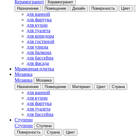
Керамогранит
Керамогранит
Назначение
Помещение
Дизайн
Поверхность
Цвет
для ванной
для фартука
для кухни
для туалета
для коридора
для гостиной
для улицы
для балкона
для бассейна
для фасада
Мраморная плитка
Мозаика
Мозаика
Мозаика
Назначение
Помещение
Материал
Цвет
Страна
для ванной
для кухни
для фартука
для туалета
для бассейна
Ступени
Ступени
Ступени
Поверхность
Страна
Цвет