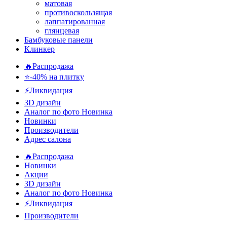
матовая
противоскользящая
лаппатированная
глянцевая
Бамбуковые панели
Клинкер
🔥Распродажа
⭐-40% на плитку
⚡️Ликвидация
3D дизайн
Аналог по фото
Новинка
Новинки
Производители
Адрес салона
🔥Распродажа
Новинки
Акции
3D дизайн
Аналог по фото
Новинка
⚡Ликвидация
Производители