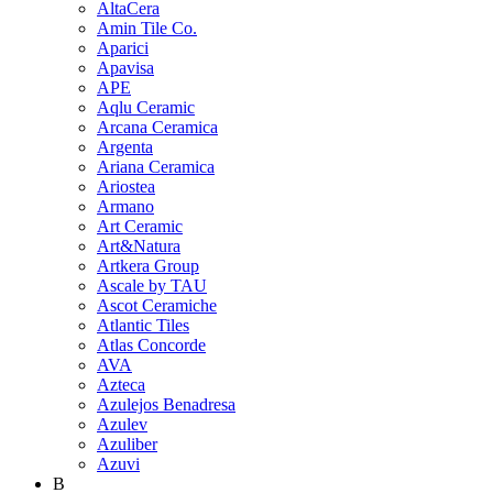
AltaCera
Amin Tile Co.
Aparici
Apavisa
APE
Aqlu Ceramic
Arcana Ceramica
Argenta
Ariana Ceramica
Ariostea
Armano
Art Ceramic
Art&Natura
Artkera Group
Ascale by TAU
Ascot Ceramiche
Atlantic Tiles
Atlas Concorde
AVA
Azteca
Azulejos Benadresa
Azulev
Azuliber
Azuvi
B