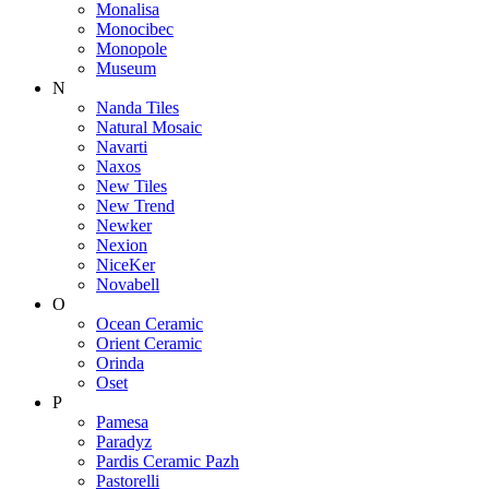
Monalisa
Monocibec
Monopole
Museum
N
Nanda Tiles
Natural Mosaic
Navarti
Naxos
New Tiles
New Trend
Newker
Nexion
NiceKer
Novabell
O
Ocean Ceramic
Orient Ceramic
Orinda
Oset
P
Pamesa
Paradyz
Pardis Ceramic Pazh
Pastorelli