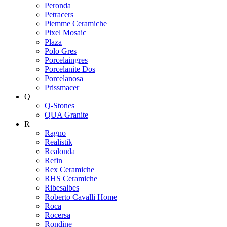
Peronda
Petracers
Piemme Ceramiche
Pixel Mosaic
Plaza
Polo Gres
Porcelaingres
Porcelanite Dos
Porcelanosa
Prissmacer
Q
Q-Stones
QUA Granite
R
Ragno
Realistik
Realonda
Refin
Rex Ceramiche
RHS Ceramiche
Ribesalbes
Roberto Cavalli Home
Roca
Rocersa
Rondine