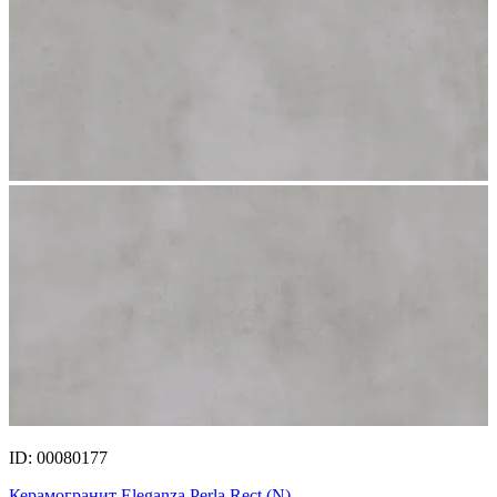
ID: 00080177
Керамогранит Eleganza Perla Rect.(N)