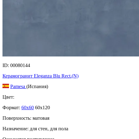
ID: 00080144
Керамогранит Eleganza Blu Rect.(N)
Pamesa
(Испания)
Цвет:
Формат:
60x60
60x120
Поверхность: матовая
Назначение: для стен, для пола