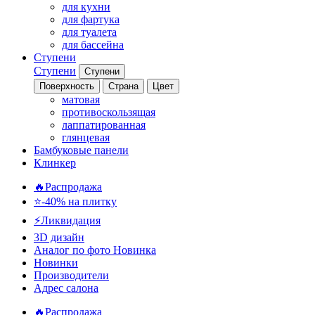
для кухни
для фартука
для туалета
для бассейна
Ступени
Ступени
Ступени
Поверхность
Страна
Цвет
матовая
противоскользящая
лаппатированная
глянцевая
Бамбуковые панели
Клинкер
🔥Распродажа
⭐-40% на плитку
⚡️Ликвидация
3D дизайн
Аналог по фото
Новинка
Новинки
Производители
Адрес салона
🔥Распродажа