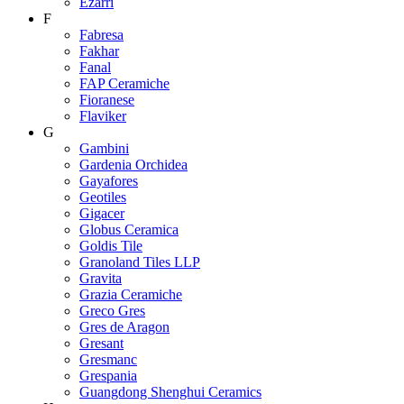
Ezarri
F
Fabresa
Fakhar
Fanal
FAP Ceramiche
Fioranese
Flaviker
G
Gambini
Gardenia Orchidea
Gayafores
Geotiles
Gigacer
Globus Ceramica
Goldis Tile
Granoland Tiles LLP
Gravita
Grazia Ceramiche
Greco Gres
Gres de Aragon
Gresant
Gresmanc
Grespania
Guangdong Shenghui Ceramics