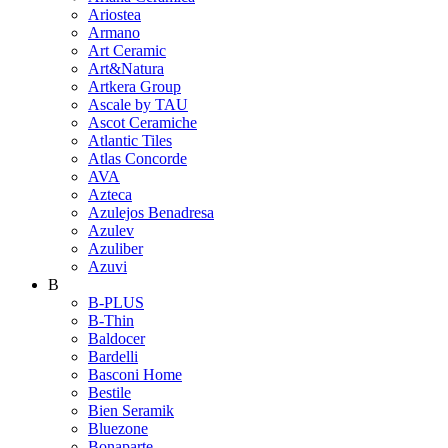
Ariostea
Armano
Art Ceramic
Art&Natura
Artkera Group
Ascale by TAU
Ascot Ceramiche
Atlantic Tiles
Atlas Concorde
AVA
Azteca
Azulejos Benadresa
Azulev
Azuliber
Azuvi
B
B-PLUS
B-Thin
Baldocer
Bardelli
Basconi Home
Bestile
Bien Seramik
Bluezone
Bonaparte