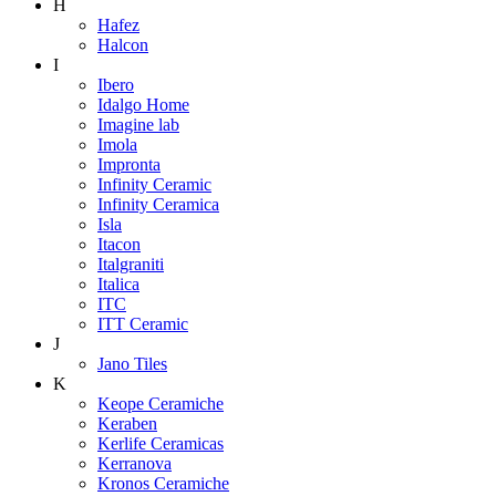
H
Hafez
Halcon
I
Ibero
Idalgo Home
Imagine lab
Imola
Impronta
Infinity Ceramic
Infinity Ceramica
Isla
Itacon
Italgraniti
Italica
ITC
ITT Ceramic
J
Jano Tiles
K
Keope Ceramiche
Keraben
Kerlife Ceramicas
Kerranova
Kronos Ceramiche