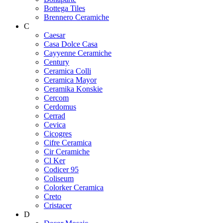
Bottega Tiles
Brennero Ceramiche
C
Caesar
Casa Dolce Casa
Cayyenne Ceramiche
Century
Ceramica Colli
Ceramica Mayor
Ceramika Konskie
Cercom
Cerdomus
Cerrad
Cevica
Cicogres
Cifre Ceramica
Cir Ceramiche
Cl Ker
Codicer 95
Coliseum
Colorker Ceramica
Creto
Cristacer
D