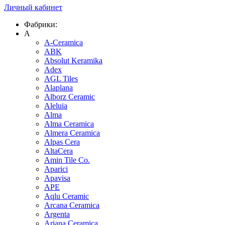
Личный кабинет
Фабрики:
A
A-Ceramica
ABK
Absolut Keramika
Adex
AGL Tiles
Alaplana
Alborz Ceramic
Aleluia
Alma
Alma Ceramica
Almera Ceramica
Alpas Cera
AltaCera
Amin Tile Co.
Aparici
Apavisa
APE
Aqlu Ceramic
Arcana Ceramica
Argenta
Ariana Ceramica