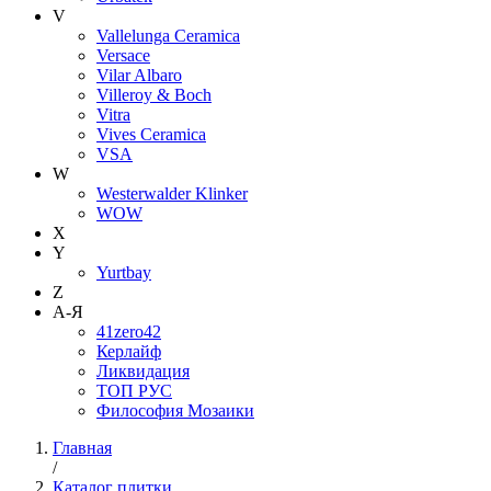
V
Vallelunga Ceramica
Versace
Vilar Albaro
Villeroy & Boch
Vitra
Vives Ceramica
VSA
W
Westerwalder Klinker
WOW
X
Y
Yurtbay
Z
А-Я
41zero42
Керлайф
Ликвидация
ТОП РУС
Философия Мозаики
Главная
/
Каталог плитки