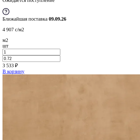
Ожидается поступление
Ближайшая поставка
09.09.26
4 907
c
/м2
м2
шт
3 533
₽
В корзину