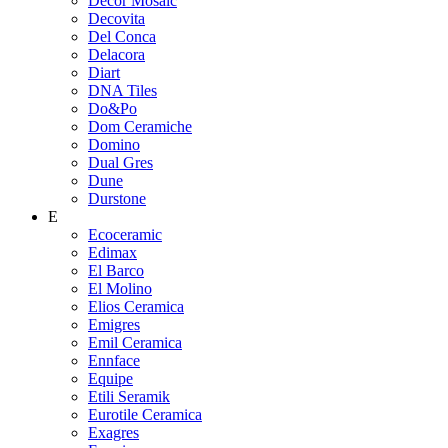
Decor Mosaic
Decovita
Del Conca
Delacora
Diart
DNA Tiles
Do&Po
Dom Ceramiche
Domino
Dual Gres
Dune
Durstone
E
Ecoceramic
Edimax
El Barco
El Molino
Elios Ceramica
Emigres
Emil Ceramica
Ennface
Equipe
Etili Seramik
Eurotile Ceramica
Exagres