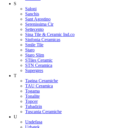
S
Saloni
Sanchis
Sant Agostino
Serenissima Cir
Settecento
Sina Tile & Ceramic Ind.co
Sinfonia Ceramicas
Smile Tile
Staro
Staro Slim
STiles Ceramic
STN Ceramica
Supergres
T
Tagina Ceramiche
TAU Ceramica
Togama
Tonalite
Topcer
Tubadzin
Tuscania Ceramiche
U
Undefasa
Urbatek