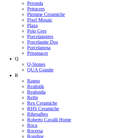
Peronda
Petracers
Piemme Ceramiche
Pixel Mosaic
Plaza
Polo Gres
Porcelaingres
Porcelanite Dos
Porcelanosa
Prissmacer
Q
Q-Stones
QUA Granite
R
Ragno
Realistik
Realonda
Refin
Rex Ceramiche
RHS Ceramiche
Ribesalbes
Roberto Cavalli Home
Roca
Rocersa
Rondine