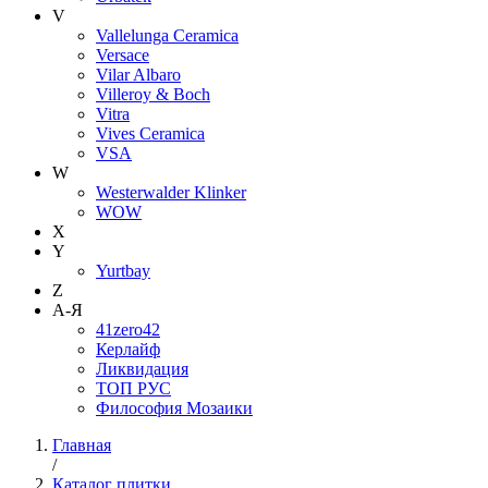
V
Vallelunga Ceramica
Versace
Vilar Albaro
Villeroy & Boch
Vitra
Vives Ceramica
VSA
W
Westerwalder Klinker
WOW
X
Y
Yurtbay
Z
А-Я
41zero42
Керлайф
Ликвидация
ТОП РУС
Философия Мозаики
Главная
/
Каталог плитки