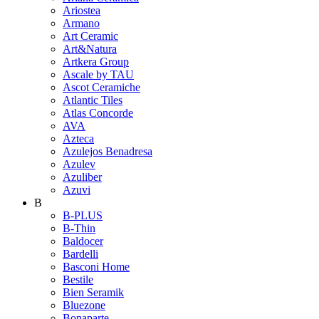
Ariostea
Armano
Art Ceramic
Art&Natura
Artkera Group
Ascale by TAU
Ascot Ceramiche
Atlantic Tiles
Atlas Concorde
AVA
Azteca
Azulejos Benadresa
Azulev
Azuliber
Azuvi
B
B-PLUS
B-Thin
Baldocer
Bardelli
Basconi Home
Bestile
Bien Seramik
Bluezone
Bonaparte