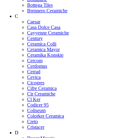
Bottega Tiles
Brennero Ceramiche
C
Caesar
Casa Dolce Casa
Cayyenne Ceramiche
Century
Ceramica Colli
Ceramica Mayor
Ceramika Konskie
Cercom
Cerdomus
Cerrad
Cevica
Cicogres
Cifre Ceramica
Cir Ceramiche
Cl Ker
Codicer 95
Coliseum
Colorker Ceramica
Creto
Cristacer
D