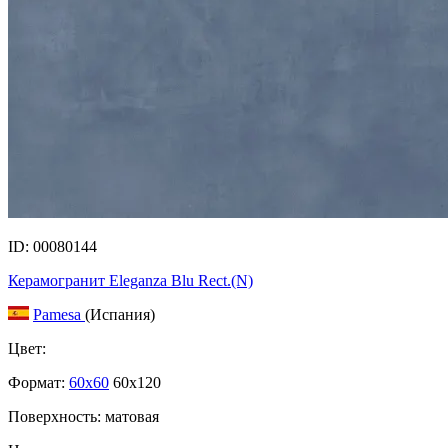
ID: 00080144
Керамогранит Eleganza Blu Rect.(N)
Pamesa
(Испания)
Цвет:
Формат:
60x60
60x120
Поверхность: матовая