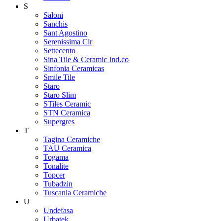
S
Saloni
Sanchis
Sant Agostino
Serenissima Cir
Settecento
Sina Tile & Ceramic Ind.co
Sinfonia Ceramicas
Smile Tile
Staro
Staro Slim
STiles Ceramic
STN Ceramica
Supergres
T
Tagina Ceramiche
TAU Ceramica
Togama
Tonalite
Topcer
Tubadzin
Tuscania Ceramiche
U
Undefasa
Urbatek