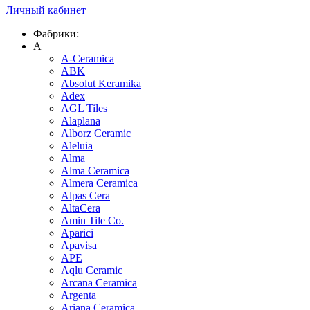
Личный кабинет
Фабрики:
A
A-Ceramica
ABK
Absolut Keramika
Adex
AGL Tiles
Alaplana
Alborz Ceramic
Aleluia
Alma
Alma Ceramica
Almera Ceramica
Alpas Cera
AltaCera
Amin Tile Co.
Aparici
Apavisa
APE
Aqlu Ceramic
Arcana Ceramica
Argenta
Ariana Ceramica