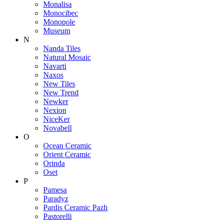
Monalisa
Monocibec
Monopole
Museum
N
Nanda Tiles
Natural Mosaic
Navarti
Naxos
New Tiles
New Trend
Newker
Nexion
NiceKer
Novabell
O
Ocean Ceramic
Orient Ceramic
Orinda
Oset
P
Pamesa
Paradyz
Pardis Ceramic Pazh
Pastorelli