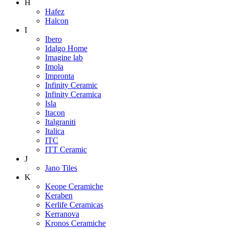
H
Hafez
Halcon
I
Ibero
Idalgo Home
Imagine lab
Imola
Impronta
Infinity Ceramic
Infinity Ceramica
Isla
Itacon
Italgraniti
Italica
ITC
ITT Ceramic
J
Jano Tiles
K
Keope Ceramiche
Keraben
Kerlife Ceramicas
Kerranova
Kronos Ceramiche