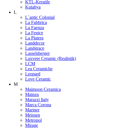
KTL-Keratile
Kutahya
L
L`antic Colonial
La Fabbrica
La Faenza
La Fenice
La Platera
Landdecor
Landgrace
Lasselsberger
Laxveer Ceramic (Realistik)
LCM
Lea Ceramiche
Leopard
Love Ceramic
M
Maimoon Ceramica
Mainzu
Marazzi Italy
Marca Corona
Mariner
Meissen
Metropol
Mirage