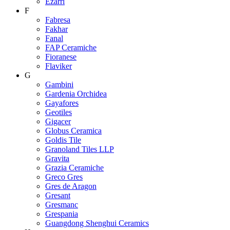
Ezarri
F
Fabresa
Fakhar
Fanal
FAP Ceramiche
Fioranese
Flaviker
G
Gambini
Gardenia Orchidea
Gayafores
Geotiles
Gigacer
Globus Ceramica
Goldis Tile
Granoland Tiles LLP
Gravita
Grazia Ceramiche
Greco Gres
Gres de Aragon
Gresant
Gresmanc
Grespania
Guangdong Shenghui Ceramics