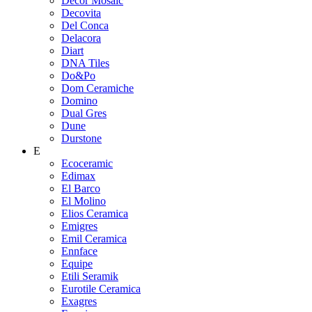
Decor Mosaic
Decovita
Del Conca
Delacora
Diart
DNA Tiles
Do&Po
Dom Ceramiche
Domino
Dual Gres
Dune
Durstone
E
Ecoceramic
Edimax
El Barco
El Molino
Elios Ceramica
Emigres
Emil Ceramica
Ennface
Equipe
Etili Seramik
Eurotile Ceramica
Exagres