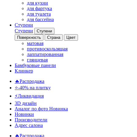
для кухни
для фартука
для туалета
для бассейна
Ступени
Ступени
Ступени
Поверхность
Страна
Цвет
матовая
противоскользящая
лаппатированная
глянцевая
Бамбуковые панели
Клинкер
🔥Распродажа
⭐-40% на плитку
⚡️Ликвидация
3D дизайн
Аналог по фото
Новинка
Новинки
Производители
Адрес салона
🔥Распродажа