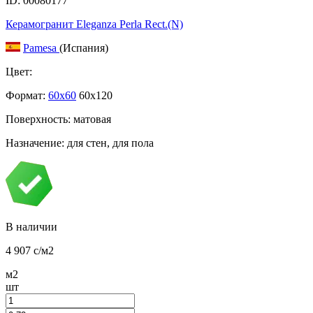
ID: 00080177
Керамогранит Eleganza Perla Rect.(N)
Pamesa
(Испания)
Цвет:
Формат:
60x60
60x120
Поверхность: матовая
Назначение: для стен, для пола
В наличии
4 907
c
/м2
м2
шт