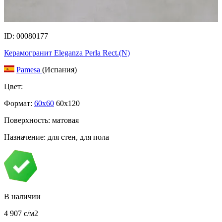
ID: 00080177
Керамогранит Eleganza Perla Rect.(N)
Pamesa
(Испания)
Цвет:
Формат:
60x60
60x120
Поверхность: матовая
Назначение: для стен, для пола
В наличии
4 907
c
/м2