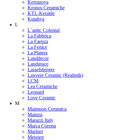
Kerranova
Kronos Ceramiche
KTL-Keratile
Kutahya
L
L`antic Colonial
La Fabbrica
La Faenza
La Fenice
La Platera
Landdecor
Landgrace
Lasselsberger
Laxveer Ceramic (Realistik)
LCM
Lea Ceramiche
Leopard
Love Ceramic
M
Maimoon Ceramica
Mainzu
Marazzi Italy
Marca Corona
Mariner
Meissen