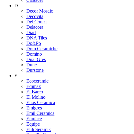
Cristacer
D
Decor Mosaic
Decovita
Del Conca
Delacora
Diart
DNA Tiles
Do&Po
Dom Ceramiche
Domino
Dual Gres
Dune
Durstone
E
Ecoceramic
Edimax
El Barco
El Molino
Elios Ceramica
Emigres
Emil Ceramica
Ennface
Equipe
Etili Seramik