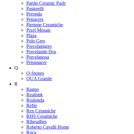
Pardis Ceramic Pazh
Pastorelli
Peronda
Petracers
Piemme Ceramiche
Pixel Mosaic
Plaza
Polo Gres
Porcelaingres
Porcelanite Dos
Porcelanosa
Prissmacer
Q
Q-Stones
QUA Granite
R
Ragno
Realistik
Realonda
Refin
Rex Ceramiche
RHS Ceramiche
Ribesalbes
Roberto Cavalli Home
Roca