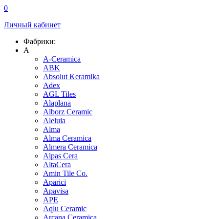
0
Личный кабинет
Фабрики:
A
A-Ceramica
ABK
Absolut Keramika
Adex
AGL Tiles
Alaplana
Alborz Ceramic
Aleluia
Alma
Alma Ceramica
Almera Ceramica
Alpas Cera
AltaCera
Amin Tile Co.
Aparici
Apavisa
APE
Aqlu Ceramic
Arcana Ceramica