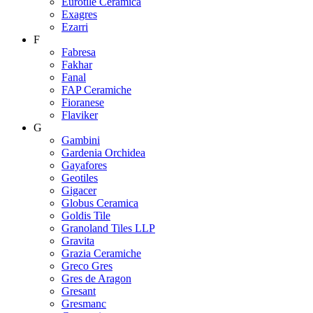
Eurotile Ceramica
Exagres
Ezarri
F
Fabresa
Fakhar
Fanal
FAP Ceramiche
Fioranese
Flaviker
G
Gambini
Gardenia Orchidea
Gayafores
Geotiles
Gigacer
Globus Ceramica
Goldis Tile
Granoland Tiles LLP
Gravita
Grazia Ceramiche
Greco Gres
Gres de Aragon
Gresant
Gresmanc