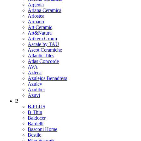
Argenta
Ariana Ceramica
Ariostea
Armano
Art Ceramic
Art&Natura
Artkera Group
Ascale by TAU
Ascot Ceramiche
Atlantic Tiles
Atlas Concorde
AVA
Azteca
Azulejos Benadresa
Azulev
Azuliber
Azuvi
B
B-PLUS
B-Thin
Baldocer
Bardelli
Basconi Home
Bestile
Bien Seramik