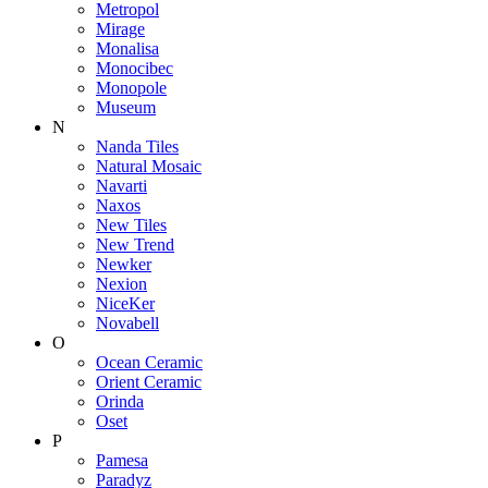
Metropol
Mirage
Monalisa
Monocibec
Monopole
Museum
N
Nanda Tiles
Natural Mosaic
Navarti
Naxos
New Tiles
New Trend
Newker
Nexion
NiceKer
Novabell
O
Ocean Ceramic
Orient Ceramic
Orinda
Oset
P
Pamesa
Paradyz