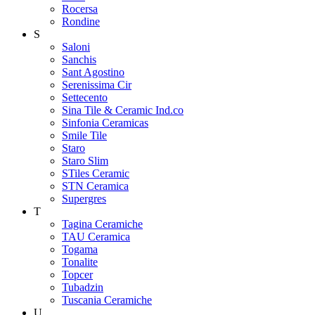
Rocersa
Rondine
S
Saloni
Sanchis
Sant Agostino
Serenissima Cir
Settecento
Sina Tile & Ceramic Ind.co
Sinfonia Ceramicas
Smile Tile
Staro
Staro Slim
STiles Ceramic
STN Ceramica
Supergres
T
Tagina Ceramiche
TAU Ceramica
Togama
Tonalite
Topcer
Tubadzin
Tuscania Ceramiche
U