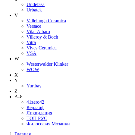
Undefasa
Urbatek
V
Vallelunga Ceramica
Versace
Vilar Albaro
Villeroy & Boch
Vitra
Vives Ceramica
VSA
W
Westerwalder Klinker
WOW
X
Y
Yurtbay
Z
А-Я
41zero42
Керлайф
Ликвидация
ТОП РУС
Философия Мозаики
Главная