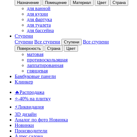
Назначение
Помещение
Материал
Цвет
Страна
для ванной
для кухни
для фартука
для туалета
для бассейна
Ступени
Ступени
Все ступени
Все ступени
Ступени
Поверхность
Страна
Цвет
матовая
противоскользящая
лаппатированная
глянцевая
Бамбуковые панели
Клинкер
🔥Распродажа
⭐-40% на плитку
⚡️Ликвидация
3D дизайн
Аналог по фото
Новинка
Новинки
Производители
Адрес салона