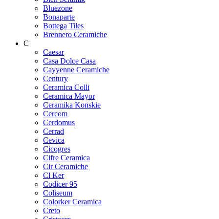
Bluezone
Bonaparte
Bottega Tiles
Brennero Ceramiche
C
Caesar
Casa Dolce Casa
Cayyenne Ceramiche
Century
Ceramica Colli
Ceramica Mayor
Ceramika Konskie
Cercom
Cerdomus
Cerrad
Cevica
Cicogres
Cifre Ceramica
Cir Ceramiche
Cl Ker
Codicer 95
Coliseum
Colorker Ceramica
Creto