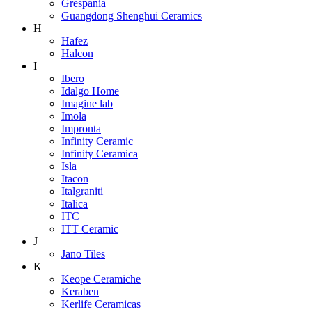
Grespania
Guangdong Shenghui Ceramics
H
Hafez
Halcon
I
Ibero
Idalgo Home
Imagine lab
Imola
Impronta
Infinity Ceramic
Infinity Ceramica
Isla
Itacon
Italgraniti
Italica
ITC
ITT Ceramic
J
Jano Tiles
K
Keope Ceramiche
Keraben
Kerlife Ceramicas