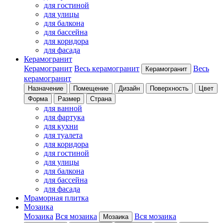
для гостиной
для улицы
для балкона
для бассейна
для коридора
для фасада
Керамогранит
Керамогранит
Весь керамогранит
Весь
Керамогранит
керамогранит
Назначение
Помещение
Дизайн
Поверхность
Цвет
Форма
Размер
Страна
для ванной
для фартука
для кухни
для туалета
для коридора
для гостиной
для улицы
для балкона
для бассейна
для фасада
Мраморная плитка
Мозаика
Мозаика
Вся мозаика
Вся мозаика
Мозаика