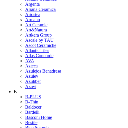
Argenta
Ariana Ceramica
Ariostea
Armano
Art Ceramic
Art&Natura
Artkera Group
Ascale by TAU
Ascot Ceramiche
Atlantic Tiles
Atlas Concorde
AVA
Azteca
Azulejos Benadresa
Azulev
Azuliber
Azuvi
B
B-PLUS
B-Thin
Baldocer
Bardelli
Basconi Home
Bestile
Bien Seramik