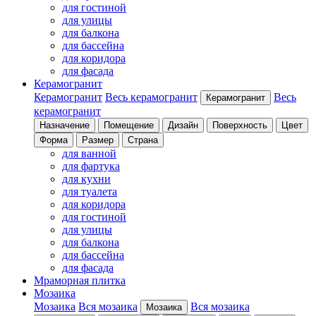
для гостиной
для улицы
для балкона
для бассейна
для коридора
для фасада
Керамогранит
Керамогранит
Весь керамогранит
Весь
Керамогранит
керамогранит
Назначение
Помещение
Дизайн
Поверхность
Цвет
Форма
Размер
Страна
для ванной
для фартука
для кухни
для туалета
для коридора
для гостиной
для улицы
для балкона
для бассейна
для фасада
Мраморная плитка
Мозаика
Мозаика
Вся мозаика
Вся мозаика
Мозаика