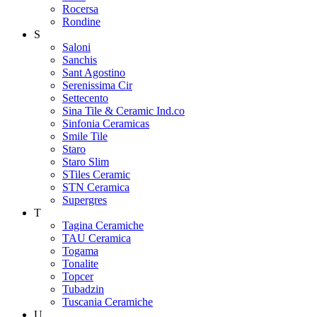
Rocersa
Rondine
S
Saloni
Sanchis
Sant Agostino
Serenissima Cir
Settecento
Sina Tile & Ceramic Ind.co
Sinfonia Ceramicas
Smile Tile
Staro
Staro Slim
STiles Ceramic
STN Ceramica
Supergres
T
Tagina Ceramiche
TAU Ceramica
Togama
Tonalite
Topcer
Tubadzin
Tuscania Ceramiche
U