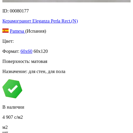
ID: 00080177
Керамогранит Eleganza Perla Rect.(N)
Pamesa
(Испания)
Цвет:
Формат:
60x60
60x120
Поверхность: матовая
Назначение: для стен, для пола
В наличии
4 907
c
/м2
м2
шт