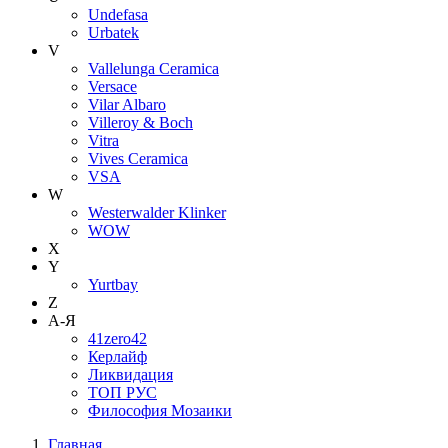
Undefasa
Urbatek
V
Vallelunga Ceramica
Versace
Vilar Albaro
Villeroy & Boch
Vitra
Vives Ceramica
VSA
W
Westerwalder Klinker
WOW
X
Y
Yurtbay
Z
А-Я
41zero42
Керлайф
Ликвидация
ТОП РУС
Философия Мозаики
Главная