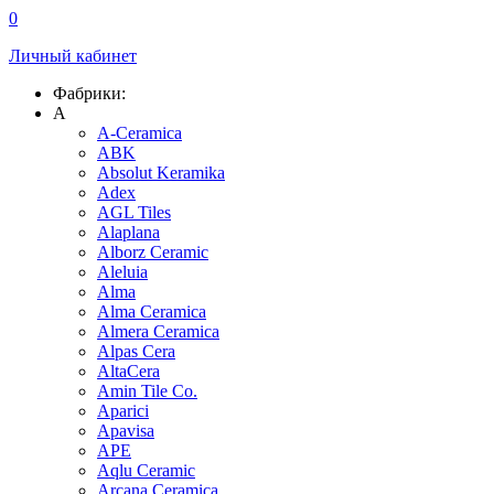
0
Личный кабинет
Фабрики:
A
A-Ceramica
ABK
Absolut Keramika
Adex
AGL Tiles
Alaplana
Alborz Ceramic
Aleluia
Alma
Alma Ceramica
Almera Ceramica
Alpas Cera
AltaCera
Amin Tile Co.
Aparici
Apavisa
APE
Aqlu Ceramic
Arcana Ceramica