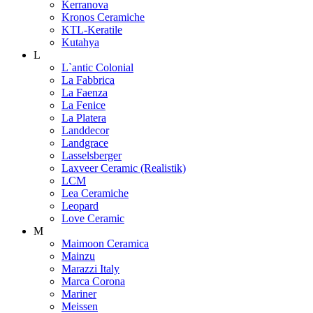
Kerranova
Kronos Ceramiche
KTL-Keratile
Kutahya
L
L`antic Colonial
La Fabbrica
La Faenza
La Fenice
La Platera
Landdecor
Landgrace
Lasselsberger
Laxveer Ceramic (Realistik)
LCM
Lea Ceramiche
Leopard
Love Ceramic
M
Maimoon Ceramica
Mainzu
Marazzi Italy
Marca Corona
Mariner
Meissen