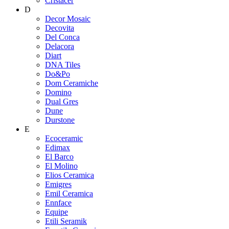
Cristacer
D
Decor Mosaic
Decovita
Del Conca
Delacora
Diart
DNA Tiles
Do&Po
Dom Ceramiche
Domino
Dual Gres
Dune
Durstone
E
Ecoceramic
Edimax
El Barco
El Molino
Elios Ceramica
Emigres
Emil Ceramica
Ennface
Equipe
Etili Seramik