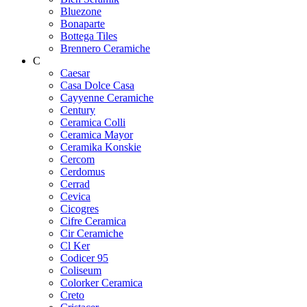
Bluezone
Bonaparte
Bottega Tiles
Brennero Ceramiche
C
Caesar
Casa Dolce Casa
Cayyenne Ceramiche
Century
Ceramica Colli
Ceramica Mayor
Ceramika Konskie
Cercom
Cerdomus
Cerrad
Cevica
Cicogres
Cifre Ceramica
Cir Ceramiche
Cl Ker
Codicer 95
Coliseum
Colorker Ceramica
Creto