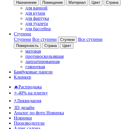
Назначение
Помещение
Материал
Цвет
Страна
для ванной
для кухни
для фартука
для туалета
для бассейна
Ступени
Ступени
Все ступени
Все ступени
Ступени
Поверхность
Страна
Цвет
матовая
противоскользящая
лаппатированная
глянцевая
Бамбуковые панели
Клинкер
🔥Распродажа
⭐-40% на плитку
⚡️Ликвидация
3D дизайн
Аналог по фото
Новинка
Новинки
Производители
Адрес салона