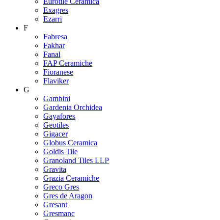
Eurotile Ceramica
Exagres
Ezarri
F
Fabresa
Fakhar
Fanal
FAP Ceramiche
Fioranese
Flaviker
G
Gambini
Gardenia Orchidea
Gayafores
Geotiles
Gigacer
Globus Ceramica
Goldis Tile
Granoland Tiles LLP
Gravita
Grazia Ceramiche
Greco Gres
Gres de Aragon
Gresant
Gresmanc