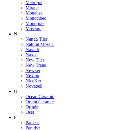
Metropol
Mirage
Monalisa
Monocibec
Monopole
Museum
N
Nanda Tiles
Natural Mosaic
Navarti
Naxos
New Tiles
New Trend
Newker
Nexion
NiceKer
Novabell
O
Ocean Ceramic
Orient Ceramic
Orinda
Oset
P
Pamesa
Paradyz