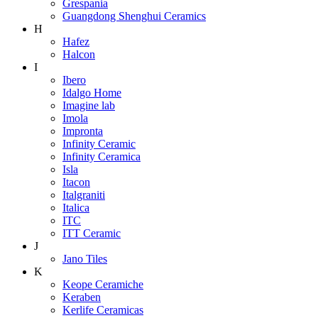
Grespania
Guangdong Shenghui Ceramics
H
Hafez
Halcon
I
Ibero
Idalgo Home
Imagine lab
Imola
Impronta
Infinity Ceramic
Infinity Ceramica
Isla
Itacon
Italgraniti
Italica
ITC
ITT Ceramic
J
Jano Tiles
K
Keope Ceramiche
Keraben
Kerlife Ceramicas