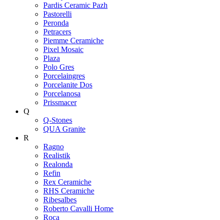
Pardis Ceramic Pazh
Pastorelli
Peronda
Petracers
Piemme Ceramiche
Pixel Mosaic
Plaza
Polo Gres
Porcelaingres
Porcelanite Dos
Porcelanosa
Prissmacer
Q
Q-Stones
QUA Granite
R
Ragno
Realistik
Realonda
Refin
Rex Ceramiche
RHS Ceramiche
Ribesalbes
Roberto Cavalli Home
Roca