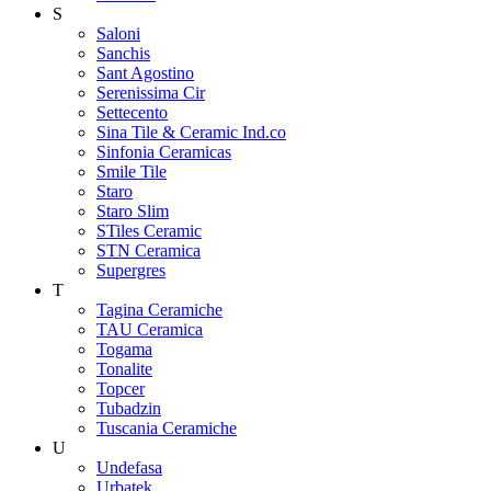
S
Saloni
Sanchis
Sant Agostino
Serenissima Cir
Settecento
Sina Tile & Ceramic Ind.co
Sinfonia Ceramicas
Smile Tile
Staro
Staro Slim
STiles Ceramic
STN Ceramica
Supergres
T
Tagina Ceramiche
TAU Ceramica
Togama
Tonalite
Topcer
Tubadzin
Tuscania Ceramiche
U
Undefasa
Urbatek