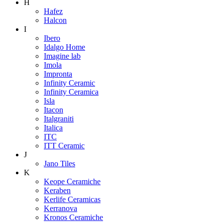
H
Hafez
Halcon
I
Ibero
Idalgo Home
Imagine lab
Imola
Impronta
Infinity Ceramic
Infinity Ceramica
Isla
Itacon
Italgraniti
Italica
ITC
ITT Ceramic
J
Jano Tiles
K
Keope Ceramiche
Keraben
Kerlife Ceramicas
Kerranova
Kronos Ceramiche