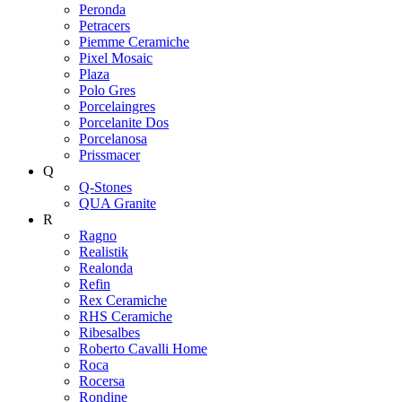
Peronda
Petracers
Piemme Ceramiche
Pixel Mosaic
Plaza
Polo Gres
Porcelaingres
Porcelanite Dos
Porcelanosa
Prissmacer
Q
Q-Stones
QUA Granite
R
Ragno
Realistik
Realonda
Refin
Rex Ceramiche
RHS Ceramiche
Ribesalbes
Roberto Cavalli Home
Roca
Rocersa
Rondine