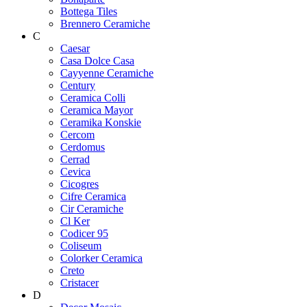
Bottega Tiles
Brennero Ceramiche
C
Caesar
Casa Dolce Casa
Cayyenne Ceramiche
Century
Ceramica Colli
Ceramica Mayor
Ceramika Konskie
Cercom
Cerdomus
Cerrad
Cevica
Cicogres
Cifre Ceramica
Cir Ceramiche
Cl Ker
Codicer 95
Coliseum
Colorker Ceramica
Creto
Cristacer
D