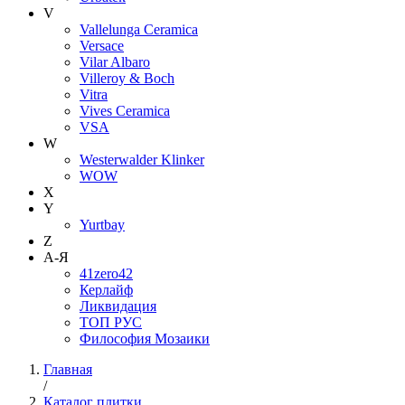
V
Vallelunga Ceramica
Versace
Vilar Albaro
Villeroy & Boch
Vitra
Vives Ceramica
VSA
W
Westerwalder Klinker
WOW
X
Y
Yurtbay
Z
А-Я
41zero42
Керлайф
Ликвидация
ТОП РУС
Философия Мозаики
Главная
/
Каталог плитки