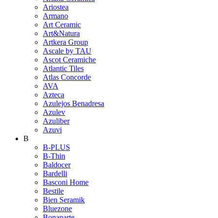
Ariostea
Armano
Art Ceramic
Art&Natura
Artkera Group
Ascale by TAU
Ascot Ceramiche
Atlantic Tiles
Atlas Concorde
AVA
Azteca
Azulejos Benadresa
Azulev
Azuliber
Azuvi
B
B-PLUS
B-Thin
Baldocer
Bardelli
Basconi Home
Bestile
Bien Seramik
Bluezone
Bonaparte