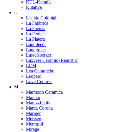
KTL-Keratile
Kutahya
L
L`antic Colonial
La Fabbrica
La Faenza
La Fenice
La Platera
Landdecor
Landgrace
Lasselsberger
Laxveer Ceramic (Realistik)
LCM
Lea Ceramiche
Leopard
Love Ceramic
M
Maimoon Ceramica
Mainzu
Marazzi Italy
Marca Corona
Mariner
Meissen
Metropol
Mirage