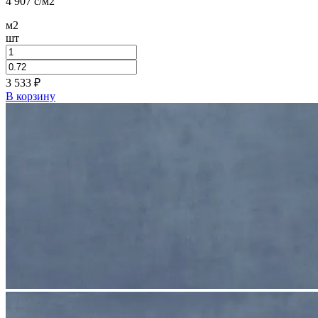
4 907
c
/м2
м2
шт
3 533
₽
В корзину