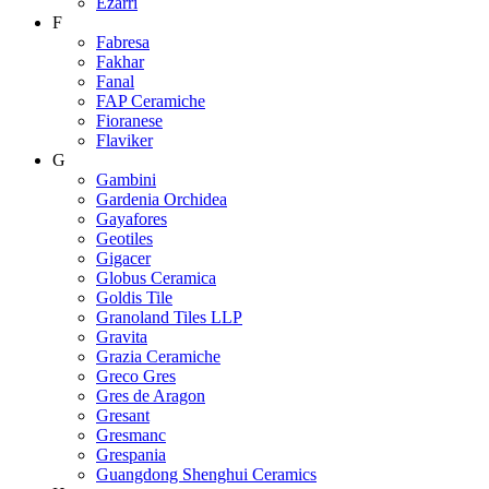
Ezarri
F
Fabresa
Fakhar
Fanal
FAP Ceramiche
Fioranese
Flaviker
G
Gambini
Gardenia Orchidea
Gayafores
Geotiles
Gigacer
Globus Ceramica
Goldis Tile
Granoland Tiles LLP
Gravita
Grazia Ceramiche
Greco Gres
Gres de Aragon
Gresant
Gresmanc
Grespania
Guangdong Shenghui Ceramics