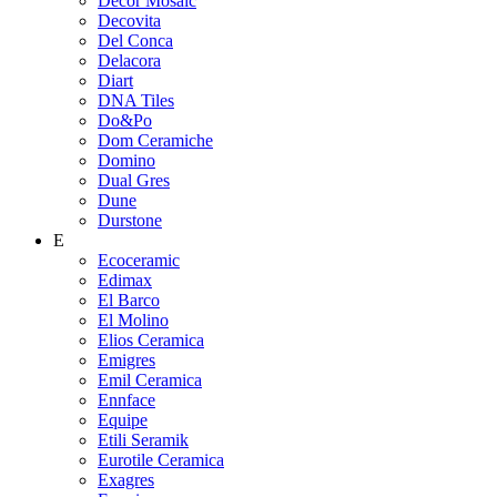
Decor Mosaic
Decovita
Del Conca
Delacora
Diart
DNA Tiles
Do&Po
Dom Ceramiche
Domino
Dual Gres
Dune
Durstone
E
Ecoceramic
Edimax
El Barco
El Molino
Elios Ceramica
Emigres
Emil Ceramica
Ennface
Equipe
Etili Seramik
Eurotile Ceramica
Exagres