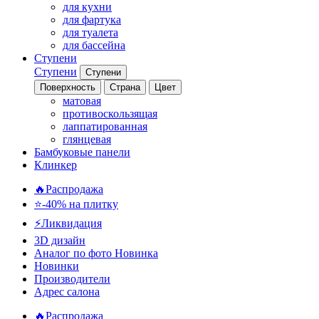
для кухни
для фартука
для туалета
для бассейна
Ступени
Ступени
Ступени
Поверхность
Страна
Цвет
матовая
противоскользящая
лаппатированная
глянцевая
Бамбуковые панели
Клинкер
🔥Распродажа
⭐-40% на плитку
⚡️Ликвидация
3D дизайн
Аналог по фото
Новинка
Новинки
Производители
Адрес салона
🔥Распродажа