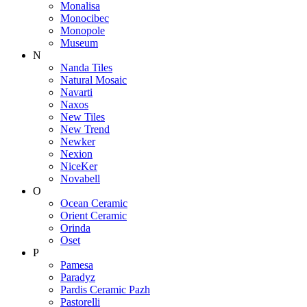
Monalisa
Monocibec
Monopole
Museum
N
Nanda Tiles
Natural Mosaic
Navarti
Naxos
New Tiles
New Trend
Newker
Nexion
NiceKer
Novabell
O
Ocean Ceramic
Orient Ceramic
Orinda
Oset
P
Pamesa
Paradyz
Pardis Ceramic Pazh
Pastorelli