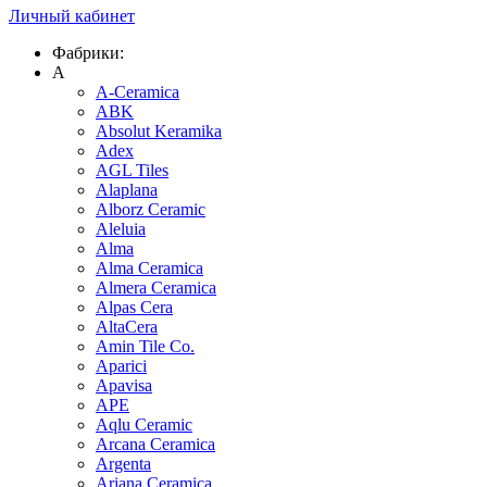
Личный кабинет
Фабрики:
A
A-Ceramica
ABK
Absolut Keramika
Adex
AGL Tiles
Alaplana
Alborz Ceramic
Aleluia
Alma
Alma Ceramica
Almera Ceramica
Alpas Cera
AltaCera
Amin Tile Co.
Aparici
Apavisa
APE
Aqlu Ceramic
Arcana Ceramica
Argenta
Ariana Ceramica