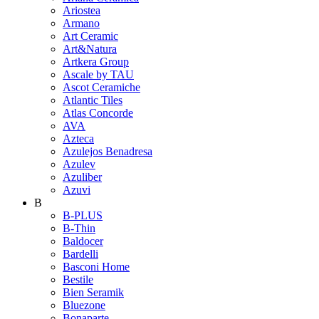
Ariostea
Armano
Art Ceramic
Art&Natura
Artkera Group
Ascale by TAU
Ascot Ceramiche
Atlantic Tiles
Atlas Concorde
AVA
Azteca
Azulejos Benadresa
Azulev
Azuliber
Azuvi
B
B-PLUS
B-Thin
Baldocer
Bardelli
Basconi Home
Bestile
Bien Seramik
Bluezone
Bonaparte