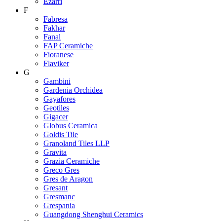
Ezarri
F
Fabresa
Fakhar
Fanal
FAP Ceramiche
Fioranese
Flaviker
G
Gambini
Gardenia Orchidea
Gayafores
Geotiles
Gigacer
Globus Ceramica
Goldis Tile
Granoland Tiles LLP
Gravita
Grazia Ceramiche
Greco Gres
Gres de Aragon
Gresant
Gresmanc
Grespania
Guangdong Shenghui Ceramics