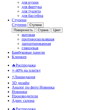
для кухни
для фартука
для туалета
для бассейна
Ступени
Ступени
Ступени
Поверхность
Страна
Цвет
матовая
противоскользящая
лаппатированная
глянцевая
Бамбуковые панели
Клинкер
🔥Распродажа
⭐-40% на плитку
⚡️Ликвидация
3D дизайн
Аналог по фото
Новинка
Новинки
Производители
Адрес салона
🔥Распродажа