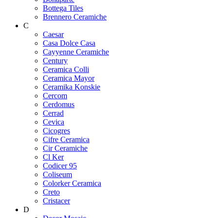
Bottega Tiles
Brennero Ceramiche
C
Caesar
Casa Dolce Casa
Cayyenne Ceramiche
Century
Ceramica Colli
Ceramica Mayor
Ceramika Konskie
Cercom
Cerdomus
Cerrad
Cevica
Cicogres
Cifre Ceramica
Cir Ceramiche
Cl Ker
Codicer 95
Coliseum
Colorker Ceramica
Creto
Cristacer
D