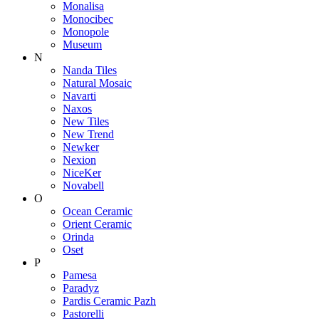
Monalisa
Monocibec
Monopole
Museum
N
Nanda Tiles
Natural Mosaic
Navarti
Naxos
New Tiles
New Trend
Newker
Nexion
NiceKer
Novabell
O
Ocean Ceramic
Orient Ceramic
Orinda
Oset
P
Pamesa
Paradyz
Pardis Ceramic Pazh
Pastorelli