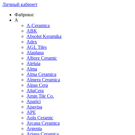
Личный кабинет
Фабрики:
A
A-Ceramica
ABK
Absolut Keramika
Adex
AGL Tiles
Alaplana
Alborz Ceramic
Aleluia
Alma
Alma Ceramica
Almera Ceramica
Alpas Cera
AltaCera
Amin Tile Co.
Aparici
Apavisa
APE
Aqlu Ceramic
Arcana Ceramica
Argenta
Ariana Ceramica