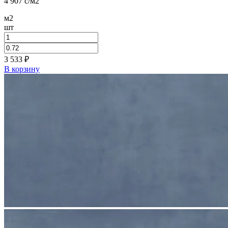
4 907
c
/м2
м2
шт
3 533
₽
В корзину