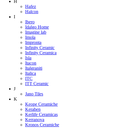
H
Hafez
Halcon
I
Ibero
Idalgo Home
Imagine lab
Imola
Impronta
Infinity Ceramic
Infinity Ceramica
Isla
Itacon
Italgraniti
Italica
ITC
ITT Ceramic
J
Jano Tiles
K
Keope Ceramiche
Keraben
Kerlife Ceramicas
Kerranova
Kronos Ceramiche