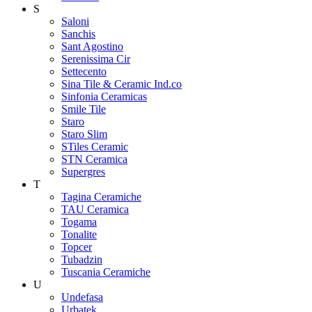
S
Saloni
Sanchis
Sant Agostino
Serenissima Cir
Settecento
Sina Tile & Ceramic Ind.co
Sinfonia Ceramicas
Smile Tile
Staro
Staro Slim
STiles Ceramic
STN Ceramica
Supergres
T
Tagina Ceramiche
TAU Ceramica
Togama
Tonalite
Topcer
Tubadzin
Tuscania Ceramiche
U
Undefasa
Urbatek