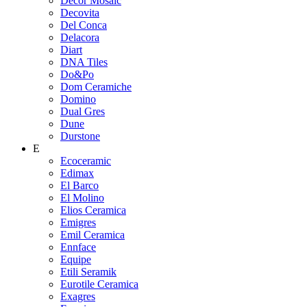
Decor Mosaic
Decovita
Del Conca
Delacora
Diart
DNA Tiles
Do&Po
Dom Ceramiche
Domino
Dual Gres
Dune
Durstone
E
Ecoceramic
Edimax
El Barco
El Molino
Elios Ceramica
Emigres
Emil Ceramica
Ennface
Equipe
Etili Seramik
Eurotile Ceramica
Exagres