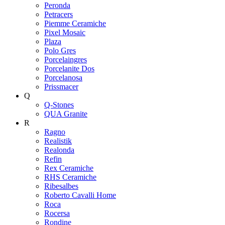
Peronda
Petracers
Piemme Ceramiche
Pixel Mosaic
Plaza
Polo Gres
Porcelaingres
Porcelanite Dos
Porcelanosa
Prissmacer
Q
Q-Stones
QUA Granite
R
Ragno
Realistik
Realonda
Refin
Rex Ceramiche
RHS Ceramiche
Ribesalbes
Roberto Cavalli Home
Roca
Rocersa
Rondine