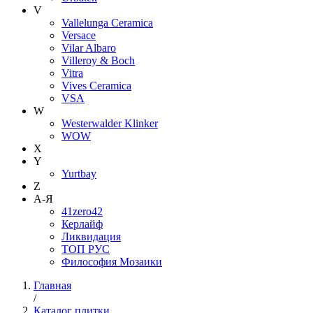
V
Vallelunga Ceramica
Versace
Vilar Albaro
Villeroy & Boch
Vitra
Vives Ceramica
VSA
W
Westerwalder Klinker
WOW
X
Y
Yurtbay
Z
А-Я
41zero42
Керлайф
Ликвидация
ТОП РУС
Философия Мозаики
Главная
/
Каталог плитки