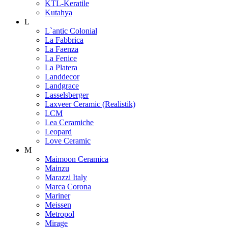
KTL-Keratile
Kutahya
L
L`antic Colonial
La Fabbrica
La Faenza
La Fenice
La Platera
Landdecor
Landgrace
Lasselsberger
Laxveer Ceramic (Realistik)
LCM
Lea Ceramiche
Leopard
Love Ceramic
M
Maimoon Ceramica
Mainzu
Marazzi Italy
Marca Corona
Mariner
Meissen
Metropol
Mirage