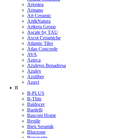
Ariostea
Armano
Art Ceramic
Art&Natura
Artkera Group
Ascale by TAU
Ascot Ceramiche
Atlantic Tiles
Atlas Concorde
AVA
Azteca
Azulejos Benadresa
Azulev
Azuliber
Azuvi
B
B-PLUS
B-Thin
Baldocer
Bardelli
Basconi Home
Bestile
Bien Seramik
Bluezone
Bonaparte