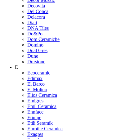
Decor Mosaic
Decovita
Del Conca
Delacora
Diart
DNA Tiles
Do&Po
Dom Ceramiche
Domino
Dual Gres
Dune
Durstone
E
Ecoceramic
Edimax
El Barco
El Molino
Elios Ceramica
Emigres
Emil Ceramica
Ennface
Equipe
Etili Seramik
Eurotile Ceramica
Exagres