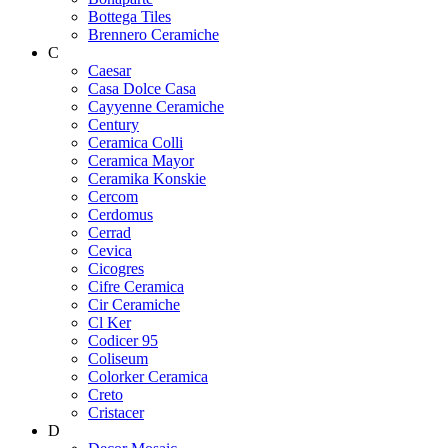
Bottega Tiles
Brennero Ceramiche
C
Caesar
Casa Dolce Casa
Cayyenne Ceramiche
Century
Ceramica Colli
Ceramica Mayor
Ceramika Konskie
Cercom
Cerdomus
Cerrad
Cevica
Cicogres
Cifre Ceramica
Cir Ceramiche
Cl Ker
Codicer 95
Coliseum
Colorker Ceramica
Creto
Cristacer
D