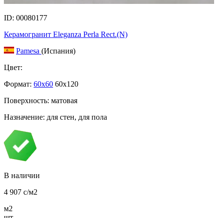
ID: 00080177
Керамогранит Eleganza Perla Rect.(N)
Pamesa
(Испания)
Цвет:
Формат:
60x60
60x120
Поверхность: матовая
Назначение: для стен, для пола
В наличии
4 907
c
/м2
м2
шт