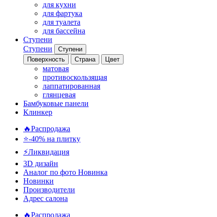
для кухни
для фартука
для туалета
для бассейна
Ступени
Ступени
Ступени
Поверхность
Страна
Цвет
матовая
противоскользящая
лаппатированная
глянцевая
Бамбуковые панели
Клинкер
🔥Распродажа
⭐-40% на плитку
⚡️Ликвидация
3D дизайн
Аналог по фото
Новинка
Новинки
Производители
Адрес салона
🔥Распродажа