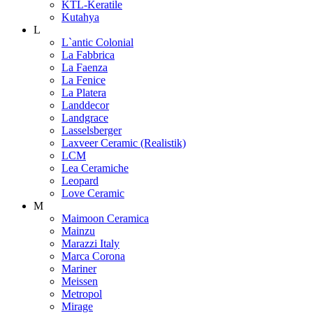
KTL-Keratile
Kutahya
L
L`antic Colonial
La Fabbrica
La Faenza
La Fenice
La Platera
Landdecor
Landgrace
Lasselsberger
Laxveer Ceramic (Realistik)
LCM
Lea Ceramiche
Leopard
Love Ceramic
M
Maimoon Ceramica
Mainzu
Marazzi Italy
Marca Corona
Mariner
Meissen
Metropol
Mirage