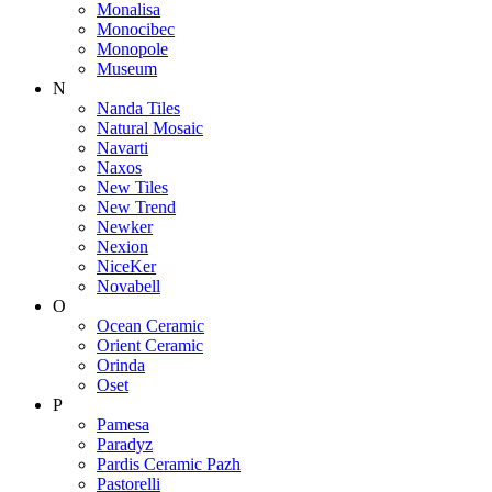
Monalisa
Monocibec
Monopole
Museum
N
Nanda Tiles
Natural Mosaic
Navarti
Naxos
New Tiles
New Trend
Newker
Nexion
NiceKer
Novabell
O
Ocean Ceramic
Orient Ceramic
Orinda
Oset
P
Pamesa
Paradyz
Pardis Ceramic Pazh
Pastorelli