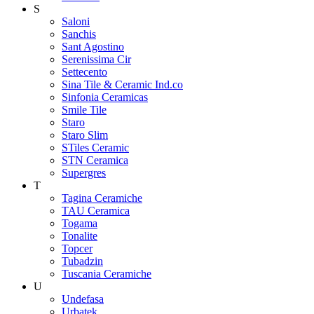
S
Saloni
Sanchis
Sant Agostino
Serenissima Cir
Settecento
Sina Tile & Ceramic Ind.co
Sinfonia Ceramicas
Smile Tile
Staro
Staro Slim
STiles Ceramic
STN Ceramica
Supergres
T
Tagina Ceramiche
TAU Ceramica
Togama
Tonalite
Topcer
Tubadzin
Tuscania Ceramiche
U
Undefasa
Urbatek