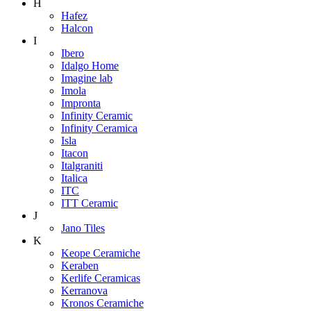
H
Hafez
Halcon
I
Ibero
Idalgo Home
Imagine lab
Imola
Impronta
Infinity Ceramic
Infinity Ceramica
Isla
Itacon
Italgraniti
Italica
ITC
ITT Ceramic
J
Jano Tiles
K
Keope Ceramiche
Keraben
Kerlife Ceramicas
Kerranova
Kronos Ceramiche