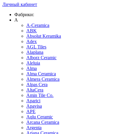
Личный кабинет
Фабрики:
A
A-Ceramica
ABK
Absolut Keramika
Adex
AGL Tiles
Alaplana
Alborz Ceramic
Aleluia
Alma
Alma Ceramica
Almera Ceramica
Alpas Cera
AltaCera
Amin Tile Co.
Aparici
Apavisa
APE
Aqlu Ceramic
Arcana Ceramica
Argenta
Ariana Ceramica