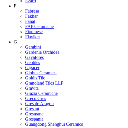
Ezarri
F
Fabresa
Fakhar
Fanal
FAP Ceramiche
Fioranese
Flaviker
G
Gambini
Gardenia Orchidea
Gayafores
Geotiles
Gigacer
Globus Ceramica
Goldis Tile
Granoland Tiles LLP
Gravita
Grazia Ceramiche
Greco Gres
Gres de Aragon
Gresant
Gresmanc
Grespania
Guangdong Shenghui Ceramics