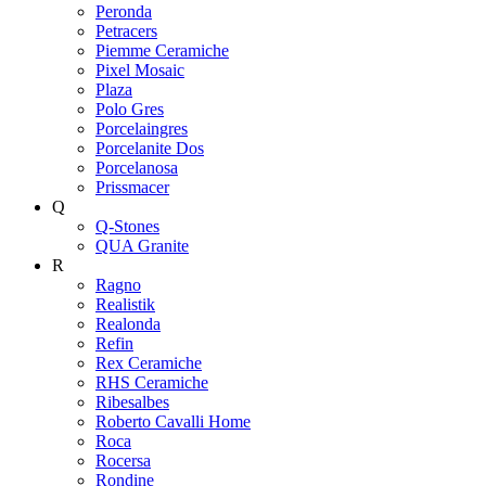
Peronda
Petracers
Piemme Ceramiche
Pixel Mosaic
Plaza
Polo Gres
Porcelaingres
Porcelanite Dos
Porcelanosa
Prissmacer
Q
Q-Stones
QUA Granite
R
Ragno
Realistik
Realonda
Refin
Rex Ceramiche
RHS Ceramiche
Ribesalbes
Roberto Cavalli Home
Roca
Rocersa
Rondine