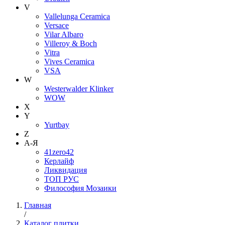
V
Vallelunga Ceramica
Versace
Vilar Albaro
Villeroy & Boch
Vitra
Vives Ceramica
VSA
W
Westerwalder Klinker
WOW
X
Y
Yurtbay
Z
А-Я
41zero42
Керлайф
Ликвидация
ТОП РУС
Философия Мозаики
Главная
/
Каталог плитки