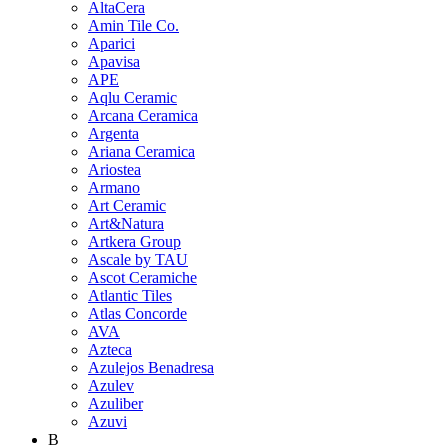
AltaCera
Amin Tile Co.
Aparici
Apavisa
APE
Aqlu Ceramic
Arcana Ceramica
Argenta
Ariana Ceramica
Ariostea
Armano
Art Ceramic
Art&Natura
Artkera Group
Ascale by TAU
Ascot Ceramiche
Atlantic Tiles
Atlas Concorde
AVA
Azteca
Azulejos Benadresa
Azulev
Azuliber
Azuvi
B