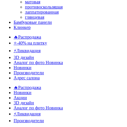
матовая
противоскользящая
лаппатированная
глянцевая
Бамбуковые панели
Клинкер
🔥Распродажа
⭐-40% на плитку
⚡️Ликвидация
3D дизайн
Аналог по фото
Новинка
Новинки
Производители
Адрес салона
🔥Распродажа
Новинки
Акции
3D дизайн
Аналог по фото
Новинка
⚡Ликвидация
Производители