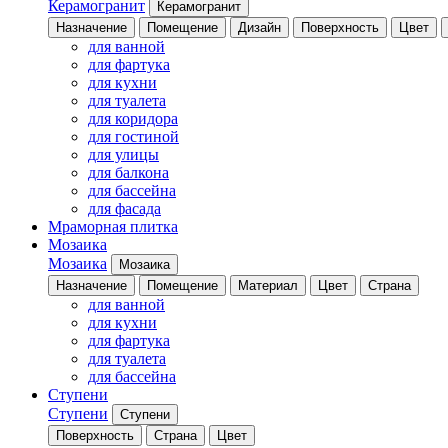
Керамогранит
Керамогранит
Назначение
Помещение
Дизайн
Поверхность
Цвет
для ванной
для фартука
для кухни
для туалета
для коридора
для гостиной
для улицы
для балкона
для бассейна
для фасада
Мраморная плитка
Мозаика
Мозаика
Мозаика
Назначение
Помещение
Материал
Цвет
Страна
для ванной
для кухни
для фартука
для туалета
для бассейна
Ступени
Ступени
Ступени
Поверхность
Страна
Цвет